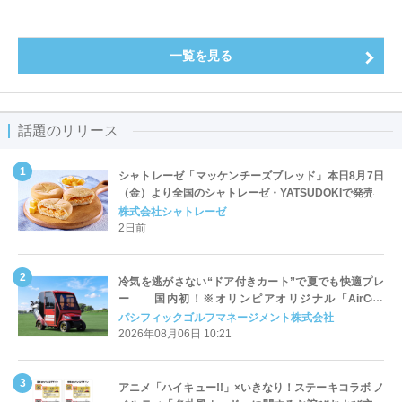
一覧を見る
話題のリリース
シャトレーゼ「マッケンチーズブレッド」本日8月7日
（金）より全国のシャトレーゼ・YATSUDOKIで発売
株式会社シャトレーゼ
2日前
冷気を逃がさない“ドア付きカート”で夏でも快適プレ
ー 国内初！※オリンピアオリジナル「AirCon
Cart（エアコンカート）」導入 | ＰＧＭ
パシフィックゴルフマネージメント株式会社
2026年08月06日 10:21
アニメ「ハイキュー!!」×いきなり！ステーキコラボ ノ