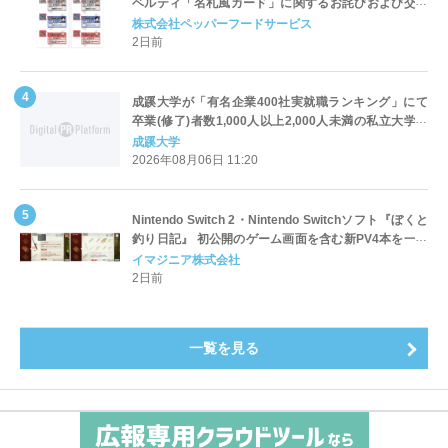
ベルティ「名札風カード」に関するお詫びおよび交換
対応についてのご案内
株式会社ペッパーフードサービス
2日前
成蹊大学が「有名企業400社実就職ランキング」にて
卒業(修了)者数1,000人以上2,000人未満の私立大学で
全国第1位を獲得！～実就職率は26.5%（前年比＋
成蹊大学
4.3pt）に伸長、東京の私立大学でも10位にランクイン
2026年08月06日 11:20
～
Nintendo Switch 2・Nintendo Switchソフト『ぼくと
釣り日記』 初公開のゲーム画面を含む新PV4本を一挙
公開！
イマジニア株式会社
2日前
一覧を見る