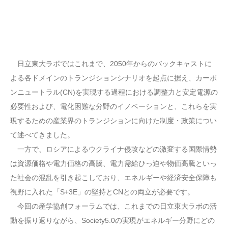
日立東大ラボではこれまで、2050年からのバックキャストに
よる各ドメインのトランジションシナリオを起点に据え、カーボ
ンニュートラル(CN)を実現する過程における調整力と安定電源の
必要性および、電化困難な分野のイノベーションと、これらを実
現するための産業界のトランジションに向けた制度・政策につい
て述べてきました。
一方で、ロシアによるウクライナ侵攻などの激変する国際情勢
は資源価格や電力価格の高騰、電力需給ひっ迫や物価高騰といっ
た社会の混乱を引き起こしており、エネルギーや経済安全保障も
視野に入れた「S+3E」の堅持とCNとの両立が必要です。
今回の産学協創フォーラムでは、これまでの日立東大ラボの活
動を振り返りながら、Society5.0の実現がエネルギー分野にどの