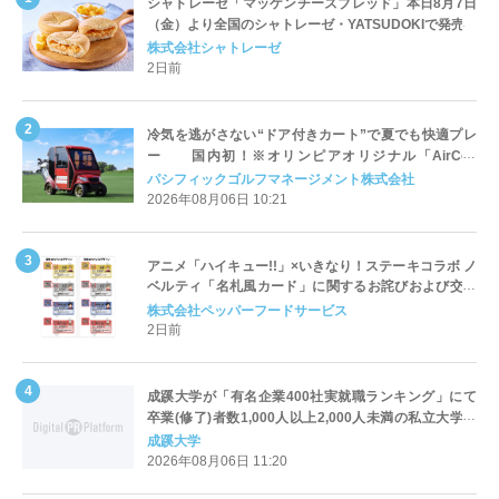
シャトレーゼ「マッケンチーズブレッド」本日8月7日
（金）より全国のシャトレーゼ・YATSUDOKIで発売
株式会社シャトレーゼ
2日前
冷気を逃がさない“ドア付きカート”で夏でも快適プレ
ー 国内初！※オリンピアオリジナル「AirCon
Cart（エアコンカート）」導入 | ＰＧＭ
パシフィックゴルフマネージメント株式会社
2026年08月06日 10:21
アニメ「ハイキュー!!」×いきなり！ステーキコラボ ノ
ベルティ「名札風カード」に関するお詫びおよび交換
対応についてのご案内
株式会社ペッパーフードサービス
2日前
成蹊大学が「有名企業400社実就職ランキング」にて
卒業(修了)者数1,000人以上2,000人未満の私立大学で
全国第1位を獲得！～実就職率は26.5%（前年比＋
成蹊大学
4.3pt）に伸長、東京の私立大学でも10位にランクイン
2026年08月06日 11:20
～