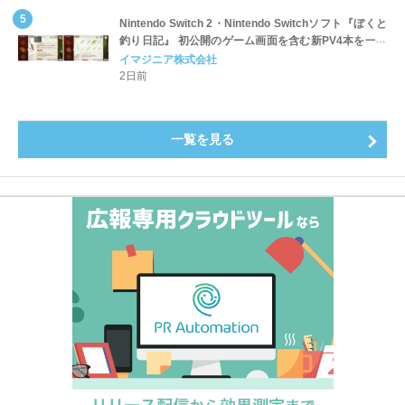
Nintendo Switch 2・Nintendo Switchソフト『ぼくと
釣り日記』 初公開のゲーム画面を含む新PV4本を一挙
公開！
イマジニア株式会社
2日前
一覧を見る