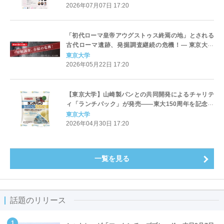
2026年07月07日 17:20
「初代ローマ皇帝アウグストゥス終焉の地」とされる
古代ローマ遺跡、発掘調査継続の危機！― 東京大学
「ソンマ・ヴェスヴィアーナ発掘プロジェクト」、発
東京大学
掘調査継続に必要な1,500万円の支援を呼びかけ
2026年05月22日 17:20
【東京大学】山崎製パンとの共同開発によるチャリテ
ィ「ランチパック」が発売――東大150周年を記念し
た「青春の味」、売上の一部は赤門の修繕へ寄付――
東京大学
2026年04月30日 17:20
一覧を見る
話題のリリース