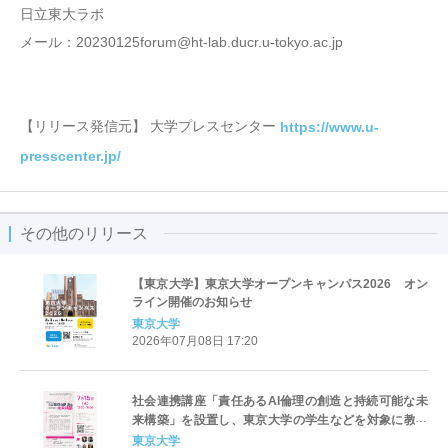
日立東大ラボ
メール：20230125forum@ht-lab.ducr.u-tokyo.ac.jp
【リリース発信元】 大学プレスセンター
https://www.u-
presscenter.jp/
その他のリリース
【東京大学】東京大学オープンキャンパス2026 オン
ライン開催のお知らせ
東京大学
2026年07月08日 17:20
社会連携講座「責任あるAI倫理の創造と持続可能な未
来構築」を設置し、東京大学の学生などを対象に教育
プログラムの提供を開始
東京大学