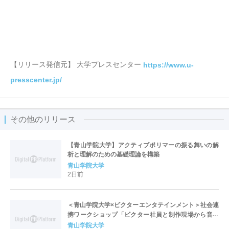
【リリース発信元】 大学プレスセンター
https://www.u-
presscenter.jp/
その他のリリース
【青山学院大学】アクティブポリマーの振る舞いの解
析と理解のための基礎理論を構築
青山学院大学
2日前
＜青山学院大学×ビクターエンタテインメント＞社会連
携ワークショップ「ビクター社員と制作現場から音楽
ビジネスを学ぼう」を実施
青山学院大学