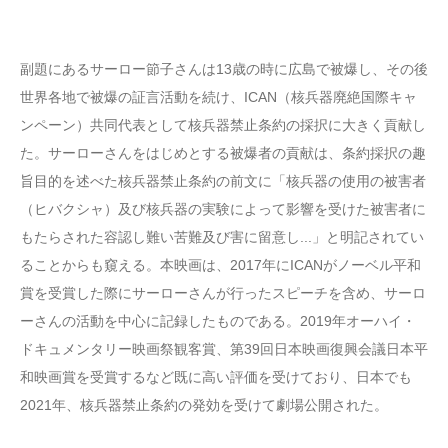
副題にあるサーロー節子さんは13歳の時に広島で被爆し、その後
世界各地で被爆の証言活動を続け、ICAN（核兵器廃絶国際キャ
ンペーン）共同代表として核兵器禁止条約の採択に大きく貢献し
た。サーローさんをはじめとする被爆者の貢献は、条約採択の趣
旨目的を述べた核兵器禁止条約の前文に「核兵器の使用の被害者
（ヒバクシャ）及び核兵器の実験によって影響を受けた被害者に
もたらされた容認し難い苦難及び害に留意し...」と明記されてい
ることからも窺える。本映画は、2017年にICANがノーベル平和
賞を受賞した際にサーローさんが行ったスピーチを含め、サーロ
ーさんの活動を中心に記録したものである。2019年オーハイ・
ドキュメンタリー映画祭観客賞、第39回日本映画復興会議日本平
和映画賞を受賞するなど既に高い評価を受けており、日本でも
2021年、核兵器禁止条約の発効を受けて劇場公開された。