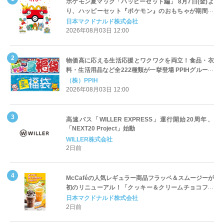
ポケモン夏マック「ハッピーセット編」 8月7日(金)よ
り、ハッピーセット『ポケモン』のおもちゃが期間限
定登場
日本マクドナルド株式会社
2026年08月03日 12:00
物価高に応える生活応援とワクワクを両立！食品・衣
料・生活用品など全222種類が一挙登場 PPIHグループ
「夏福袋」＆セール 8月6日(木)より順次スタート
（株）PPIH
2026年08月03日 12:00
高速バス「WILLER EXPRESS」運行開始20周年、
「NEXT20 Project」始動
WILLER株式会社
2日前
McCaféの人気レギュラー商品フラッペ＆スムージーが
初のリニューアル！「クッキー＆クリームチョコフラ
ッペ」「マンゴースムージー」8月5日（水）から販売
日本マクドナルド株式会社
開始
2日前