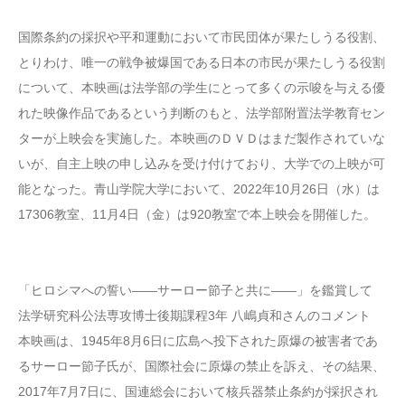
国際条約の採択や平和運動において市民団体が果たしうる役割、
とりわけ、唯一の戦争被爆国である日本の市民が果たしうる役割
について、本映画は法学部の学生にとって多くの示唆を与える優
れた映像作品であるという判断のもと、法学部附置法学教育セン
ターが上映会を実施した。本映画のＤＶＤはまだ製作されていな
いが、自主上映の申し込みを受け付けており、大学での上映が可
能となった。青山学院大学において、2022年10月26日（水）は
17306教室、11月4日（金）は920教室で本上映会を開催した。
「ヒロシマへの誓い――サーロー節子と共に――」を鑑賞して
法学研究科公法専攻博士後期課程3年 八嶋貞和さんのコメント
本映画は、1945年8月6日に広島へ投下された原爆の被害者であ
るサーロー節子氏が、国際社会に原爆の禁止を訴え、その結果、
2017年7月7日に、国連総会において核兵器禁止条約が採択され