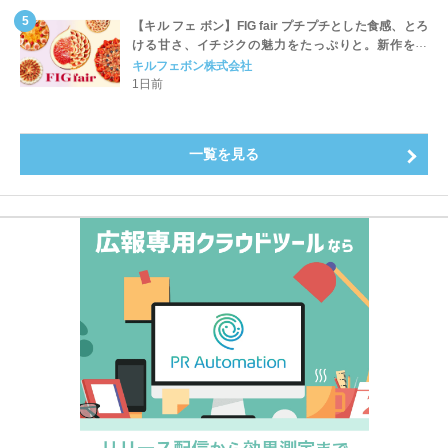
【キル フェ ボン】FIG fair プチプチとした食感、とろ
ける甘さ、イチジクの魅力をたっぷりと。新作を含
め、イチジク尽くしの全4種が登場8月20日（木）スタ
キルフェボン株式会社
ート
1日前
一覧を見る