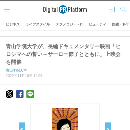
メニ
ログ
検索
ュー
イン
ビジネス
ライフスタイル
テクノロジー・IT
ビューティ
医療・科学
青山学院大学が、長編ドキュメンタリー映画「ヒ
ロシマへの誓い～サーロー節子とともに」上映会
を開催
青山学院大学
2022年11月18日 14:05