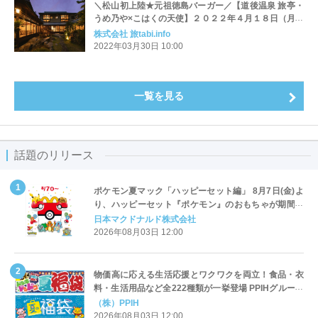
＼松山初上陸★元祖徳島バーガー／【道後温泉 旅亭・
うめ乃や×こはくの天使】２０２２年４月１８日（月）
うめ乃やにて、限定販売イベント開催！≪スポンサー
株式会社 旅tabi.info
ＮＦＴ特別講習も、同日特別開催♪≫
2022年03月30日 10:00
一覧を見る
話題のリリース
ポケモン夏マック「ハッピーセット編」 8月7日(金)よ
り、ハッピーセット『ポケモン』のおもちゃが期間限
定登場
日本マクドナルド株式会社
2026年08月03日 12:00
物価高に応える生活応援とワクワクを両立！食品・衣
料・生活用品など全222種類が一挙登場 PPIHグループ
「夏福袋」＆セール 8月6日(木)より順次スタート
（株）PPIH
2026年08月03日 12:00