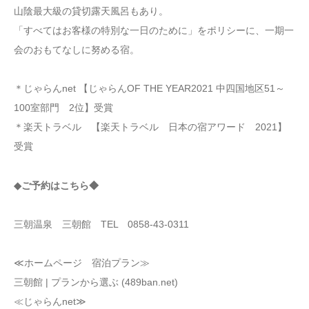
山陰最大級の貸切露天風呂もあり。
「すべてはお客様の特別な一日のために」をポリシーに、一期一
会のおもてなしに努める宿。
＊じゃらんnet 【じゃらんOF THE YEAR2021 中四国地区51～
100室部門 2位】受賞
＊楽天トラベル 【楽天トラベル 日本の宿アワード 2021】
受賞
◆ご予約はこちら◆
三朝温泉 三朝館 TEL 0858-43-0311
≪ホームページ 宿泊プラン≫
三朝館 | プランから選ぶ (489ban.net)
≪じゃらんnet≫