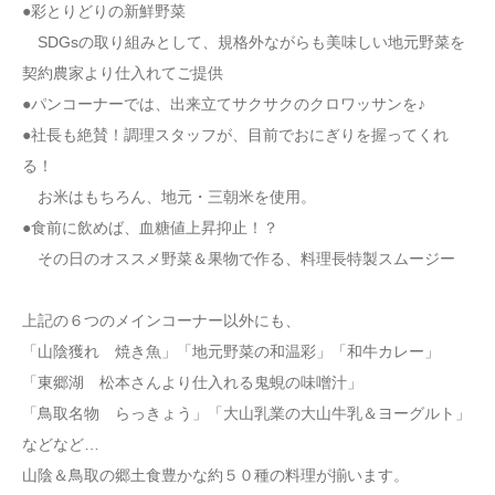
●彩とりどりの新鮮野菜
SDGsの取り組みとして、規格外ながらも美味しい地元野菜を
契約農家より仕入れてご提供
●パンコーナーでは、出来立てサクサクのクロワッサンを♪
●社長も絶賛！調理スタッフが、目前でおにぎりを握ってくれ
る！
お米はもちろん、地元・三朝米を使用。
●食前に飲めば、血糖値上昇抑止！？
その日のオススメ野菜＆果物で作る、料理長特製スムージー
上記の６つのメインコーナー以外にも、
「山陰獲れ 焼き魚」「地元野菜の和温彩」「和牛カレー」
「東郷湖 松本さんより仕入れる鬼蜆の味噌汁」
「鳥取名物 らっきょう」「大山乳業の大山牛乳＆ヨーグルト」
などなど…
山陰＆鳥取の郷土食豊かな約５０種の料理が揃います。