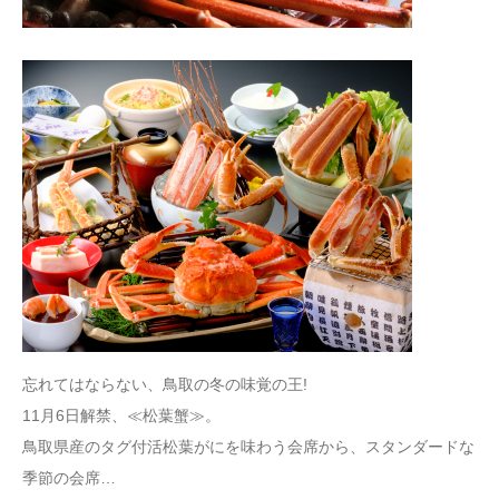
忘れてはならない、鳥取の冬の味覚の王!
11月6日解禁、≪松葉蟹≫。
鳥取県産のタグ付活松葉がにを味わう会席から、スタンダードな
季節の会席…