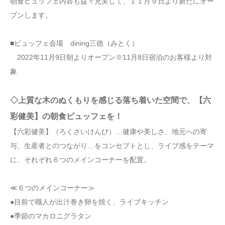
朝食ビュッフェ内容も益々充実して、１１月９日より新たにオー
プンします。
■ビュッフェ会場 dining三徳（みとく）
2022年11月9日朝よりオープン※11月8日宿泊のお客様より対
象
◇上質な木のぬくもりを感じる落ち着いた空間で、【六
彩健美】の朝食ビュッフェを！
【六彩健美】（ろくさいけんび）…健康や美しさ、地元への寄
与、生産者とのつながり…をコンセプトとし、ライブ感をテーマ
に、それぞれ６つのメインコーナーを配置。
≪６つのメインコーナー≫
●目前で職人が出汁巻き卵を焼く、ライブキッチン
●季節のマカロニグラタン