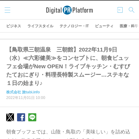
メニ
ログ
検索
ュー
イン
ビジネス
ライフスタイル
テクノロジー・IT
ビューティ
医療・科学
【鳥取県三朝温泉 三朝館】2022年11月9日
（水）≪六彩健美≫をコンセプトに、朝食ビュッ
フェ会場がNew OPEN！ライブキッチン・むすび
たておにぎり・料理長特製スムージー…ステキな
１日の始まり♪
株式会社 旅tabi.info
2022年11月01日 10:00
朝食ブッフェでは、山陰・鳥取の「美味しい」を詰め込