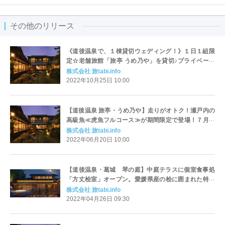
その他のリリース
《道後温泉で、１棟貸切ウェディング！》１日１組限
定☆老舗旅館「旅亭 うめ乃や」を貸切♪プライベート
ウェディング。贅沢空間で叶える、幸福なひととき。
株式会社 旅tabi.info
2022年10月25日 10:00
【道後温泉 旅亭・うめ乃や】走りがオトク！瀬戸内の
高級魚≪虎魚フルコース≫が期間限定で登場！７月２
１日まで。そして７月２２日は、≪愛媛銘酒「風の
株式会社 旅tabi.info
里」×うめ乃や≫が一夜限りの饗宴！！
2022年06月20日 10:00
【道後温泉・葛城 琴の庭】中庭テラスに個室食事処
「方丈桧室」オープン。愛媛県産の桧に囲まれた特等
席で四国の四季を味わう（2022年春以降予定）
株式会社 旅tabi.info
2022年04月26日 09:30