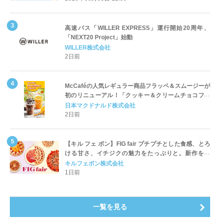
高速バス「WILLER EXPRESS」運行開始20周年、
「NEXT20 Project」始動
WILLER株式会社
2日前
McCaféの人気レギュラー商品フラッペ＆スムージーが
初のリニューアル！「クッキー＆クリームチョコフラ
ッペ」「マンゴースムージー」8月5日（水）から販売
日本マクドナルド株式会社
開始
2日前
【キル フェ ボン】FIG fair プチプチとした食感、とろ
ける甘さ、イチジクの魅力をたっぷりと。新作を含
め、イチジク尽くしの全4種が登場8月20日（木）スタ
キルフェボン株式会社
ート
1日前
一覧を見る