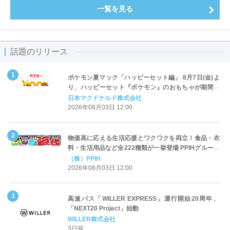
一覧を見る
話題のリリース
ポケモン夏マック「ハッピーセット編」 8月7日(金)よ
り、ハッピーセット『ポケモン』のおもちゃが期間限
定登場
日本マクドナルド株式会社
2026年08月03日 12:00
物価高に応える生活応援とワクワクを両立！食品・衣
料・生活用品など全222種類が一挙登場 PPIHグループ
「夏福袋」＆セール 8月6日(木)より順次スタート
（株）PPIH
2026年08月03日 12:00
高速バス「WILLER EXPRESS」運行開始20周年、
「NEXT20 Project」始動
WILLER株式会社
3日前