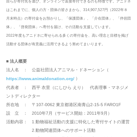
自らが寄付先を選び、オンラインで直接寄付できるのも特徴です。アニドネ
はこれまでに、個人の方・団体の皆さまから、314,907,527円（2022年８
月末時点）の寄付金をお預かりし、「保護団体」、「介在団体」、「伴侶団
体」、「啓発団体」へ寄付を届け、その活動を支援しています。
2022年度もアニドネに寄せられる多くの寄付金を、高い理念と目標を掲げ
活動する団体が有意義に活用できるよう努めてまいります。
■ 法人概要
法人名 ： 公益社団法人アニマル・ドネーション（
）
https://www.animaldonation.org/
代表者 ： 西平 衣里（にしひら えり） 代表理事・マネジメ
ントディレクター
所在地 ： 〒107-0062 東京都港区南青山2-15-5 FARO1F
設 立 ： 2010年7月（サービス開始：2011年9月）
活動内容： 1.動物福祉活動の支援に特化した寄付サイトの運営
2.動物関連団体へのサポート活動