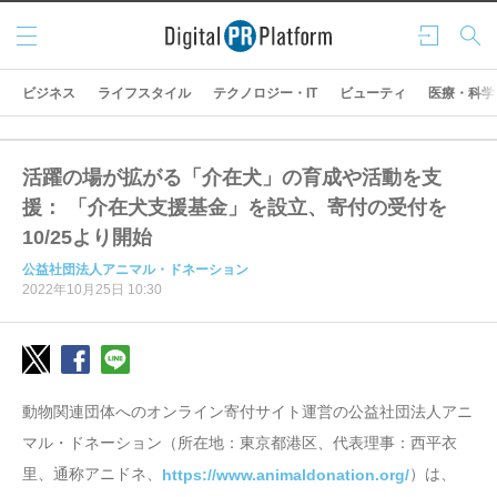
メニ
ログ
検索
ュー
イン
ビジネス
ライフスタイル
テクノロジー・IT
ビューティ
医療・科学
活躍の場が拡がる「介在犬」の育成や活動を支
援： 「介在犬支援基金」を設立、寄付の受付を
10/25より開始
公益社団法人アニマル・ドネーション
2022年10月25日 10:30
動物関連団体へのオンライン寄付サイト運営の公益社団法人アニ
マル・ドネーション（所在地：東京都港区、代表理事：西平衣
里、通称アニドネ、
）は、
https://www.animaldonation.org/