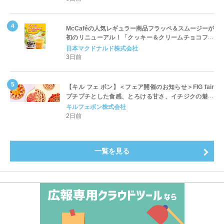
McCaféの人気レギュラー商品フラッペ＆スムージーが
初のリニューアル！「クッキー＆クリームチョコフラ
ッペ」「マンゴースムージー」8月5日（水）から販売
日本マクドナルド株式会社
開始
3日前
【キル フェ ボン】＜フェア開催のお知らせ＞FIG fair
プチプチとした食感、とろける甘さ、イチジクの魅力
をたっぷりと。新作を含め、イチジク尽くしの全4種が
キルフェボン株式会社
登場8月20日（木）スタート
2日前
一覧を見る