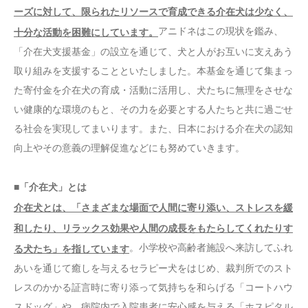
ーズに対して、限られたリソースで育成できる介在犬は少なく、
アニドネはこの現状を鑑み、
十分な活動を困難にしています。
「介在犬支援基金」の設立を通じて、犬と人がお互いに支えあう
取り組みを支援することといたしました。本基金を通じて集まっ
た寄付金を介在犬の育成・活動に活用し、犬たちに無理をさせな
い健康的な環境のもと、その力を必要とする人たちと共に過ごせ
る社会を実現してまいります。また、日本における介在犬の認知
向上やその意義の理解促進などにも努めていきます。
■「介在犬」とは
介在犬とは、「さまざまな場面で人間に寄り添い、ストレスを緩
和したり、リラックス効果や人間の成長をもたらしてくれたりす
。小学校や高齢者施設へ来訪してふれ
る犬たち」を指しています
あいを通じて癒しを与えるセラピー犬をはじめ、裁判所でのスト
レスのかかる証言時に寄り添って気持ちを和らげる「コートハウ
スドッグ」や、病院内で入院患者に安心感を与える「ホスピタル