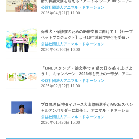
齢の保護犬猫を迎える「アニドネ シニア for シニア基
金」を設立
公益社団法人アニマル・ドネーション
2026年04月21日 11:00
保護犬・保護猫のための医療支援に向けて！【セーブ
ペットプロジェクト】より16年連続で寄付を受領いた
しました
公益社団法人アニマル・ドネーション
2026年03月02日 10:00
「LINEスタンプ・絵文字で＃猫の日を盛り上げよ
う！」 キャンペーン 2026年も売上の一部が、アニマ
ル・ドネーションを通じて猫の保護・福祉活動に役立
公益社団法人アニマル・ドネーション
てられます！
2026年02月22日 11:00
プロ野球 阪神タイガース大山悠輔選手がAWGsスペシ
ャルアンバサダーに就任し、アニマル・ドネーション
に寄付を届ける
公益社団法人アニマル・ドネーション
2026年01月26日 15:00