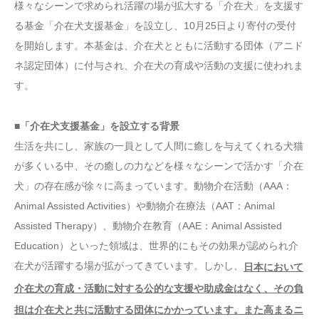
様々なシーンで求められ活躍の場が拡大する「介在犬」を支援す
る基金「介在犬支援基金」を設立し、10月25日より寄付の受付
を開始します。本基金は、介在犬とともに活動する団体（アニド
ネ認定団体）に付与され、介在犬の育成や活動の支援に使われま
す。
■「介在犬支援基金」を設立する背景
生活を共にし、家族の一員として人間に癒しを与えてくれる犬猫
が多くいる中、その癒しの力などを様々なシーンで活かす「介在
犬」の存在感が徐々に高まっています。動物介在活動（AAA：
Animal Assisted Activities）や動物介在療法（AAT：Animal
Assisted Therapy）、動物介在教育（AAE：Animal Assisted
Education）といった領域は、世界的にもその効果が認められ介
在犬が活躍する場が拡がってきています。しかし、
日本において
介在犬の育成・活動に対する公的な支援や助成金はなく、その負
担は介在犬と共に活動する団体にかかっています。また高まるニ