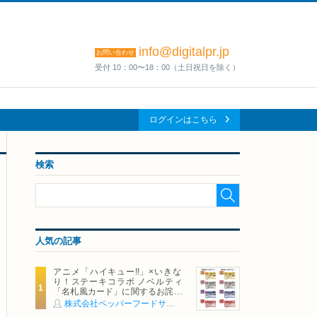
info@digitalpr.jp
お問い合わせ
受付 10：00〜18：00（土日祝日を除く）
ログインはこちら
検索
人気の記事
アニメ「ハイキュー!!」×いきな
り！ステーキコラボ ノベルティ
「名札風カード」に関するお詫び
および交換対応についてのご案内
株式会社ペッパーフードサービス