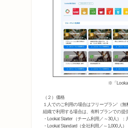
※「Loo
（２）価格
１人でのご利用の場合はフリープラン‘（無
組織で利用する場合は、有料プランでの提供
・Lookat Starter （チーム利用／～30人）：
・Lookat Standard（全社利用／～1,000人