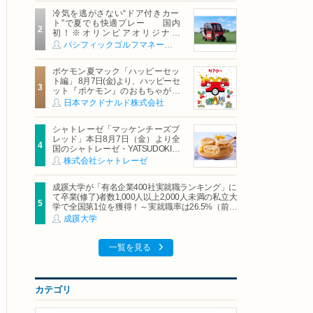
冷気を逃がさない“ドア付きカー
ト”で夏でも快適プレー 国内
初！※オリンピアオリジナル
「AirCon Cart（エアコンカー
パシフィックゴルフマネージメント株式会社
ト）」導入 | ＰＧＭ
ポケモン夏マック「ハッピーセッ
ト編」 8月7日(金)より、ハッピーセ
ット『ポケモン』のおもちゃが期
間限定登場
日本マクドナルド株式会社
シャトレーゼ「マッケンチーズブ
レッド」本日8月7日（金）より全
国のシャトレーゼ・YATSUDOKIで
発売
株式会社シャトレーゼ
成蹊大学が「有名企業400社実就職ランキング」に
て卒業(修了)者数1,000人以上2,000人未満の私立大
学で全国第1位を獲得！～実就職率は26.5%（前年
比＋4.3pt）に伸長、東京の私立大学でも10位にラ
成蹊大学
ンクイン～
一覧を見る
カテゴリ