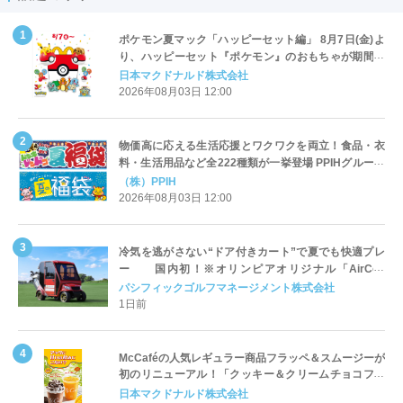
ポケモン夏マック「ハッピーセット編」 8月7日(金)よ
り、ハッピーセット『ポケモン』のおもちゃが期間限
定登場
日本マクドナルド株式会社
2026年08月03日 12:00
物価高に応える生活応援とワクワクを両立！食品・衣
料・生活用品など全222種類が一挙登場 PPIHグループ
「夏福袋」＆セール 8月6日(木)より順次スタート
（株）PPIH
2026年08月03日 12:00
冷気を逃がさない“ドア付きカート”で夏でも快適プレ
ー 国内初！※オリンピアオリジナル「AirCon
Cart（エアコンカート）」導入 | ＰＧＭ
パシフィックゴルフマネージメント株式会社
1日前
McCaféの人気レギュラー商品フラッペ＆スムージーが
初のリニューアル！「クッキー＆クリームチョコフラ
ッペ」「マンゴースムージー」8月5日（水）から販売
日本マクドナルド株式会社