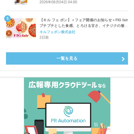
開始
2026年08月04日 04:00
【キル フェ ボン】＜フェア開催のお知らせ＞FIG fair
プチプチとした食感、とろける甘さ、イチジクの魅力
をたっぷりと。新作を含め、イチジク尽くしの全4種が
キルフェボン株式会社
登場8月20日（木）スタート
2日前
一覧を見る