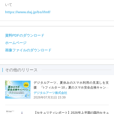
いて
https://www.daj.jp/bs/ifmf/
資料PDFのダウンロード
ホームページ
画像ファイルのダウンロード
その他のリリース
デジタルアーツ、夏休みのスマホ利用の見直しを支
援 「i-フィルター 10」夏のスマホ安全点検キャンペ
ーンを開始
デジタルアーツ株式会社
2026年07月31日 15:39
【セキュリティレポート】2026年上半期の国内セキュ