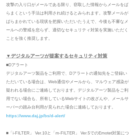
攻撃の入り口がメールである限り、窃取した情報からメールをば
らまくという手法は利用され続けるとみられます。攻撃メールが
ばらまかれている現状を把握いただいたうえで、今後も不審なメ
ールへの警戒を怠らず、適切なセキュリティ対策を実施いただく
ことを強く推奨します。
▼デジタルアーツが提案するセキュリティ対策
■Dアラート
デジタルアーツ製品をご利用で、Dアラートの通知先をご登録い
ただいている場合は、Web通信やメールから、マルウェア感染が
疑われる場合にご連絡しております。デジタルアーツ製品をご利
用でない場合も、所有しているWebサイトの改ざんや、メールサ
ーバーの踏み台利用が見られた場合に連絡しております。
https://www.daj.jp/bs/d-alert/
■「i-FILTER」 Ver.10と「m-FILTER」 Ver.5でのEmotet対策につ