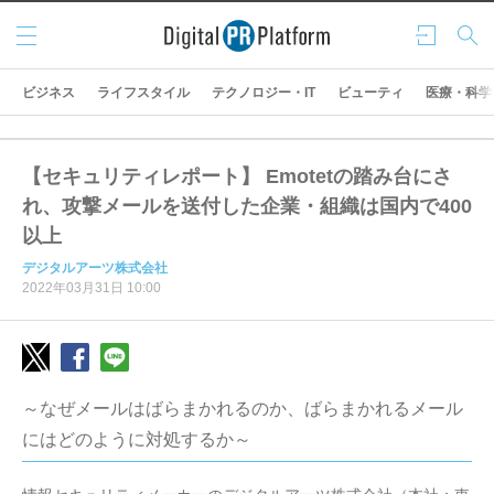
メニ
ログ
検索
ュー
イン
ビジネス
ライフスタイル
テクノロジー・IT
ビューティ
医療・科学
【セキュリティレポート】 Emotetの踏み台にさ
れ、攻撃メールを送付した企業・組織は国内で400
以上
デジタルアーツ株式会社
2022年03月31日 10:00
～なぜメールはばらまかれるのか、ばらまかれるメール
にはどのように対処するか～