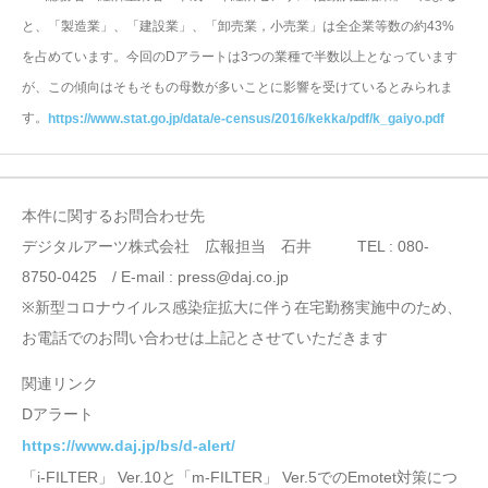
と、「製造業」、「建設業」、「卸売業，小売業」は全企業等数の約43%
を占めています。今回のDアラートは3つの業種で半数以上となっています
が、この傾向はそもそもの母数が多いことに影響を受けているとみられま
す。
https://www.stat.go.jp/data/e-census/2016/kekka/pdf/k_gaiyo.pdf
本件に関するお問合わせ先
デジタルアーツ株式会社 広報担当 石井 TEL : 080-
8750-0425 / E-mail : press@daj.co.jp
※新型コロナウイルス感染症拡大に伴う在宅勤務実施中のため、
お電話でのお問い合わせは上記とさせていただきます
関連リンク
Dアラート
https://www.daj.jp/bs/d-alert/
「i-FILTER」 Ver.10と「m-FILTER」 Ver.5でのEmotet対策につ