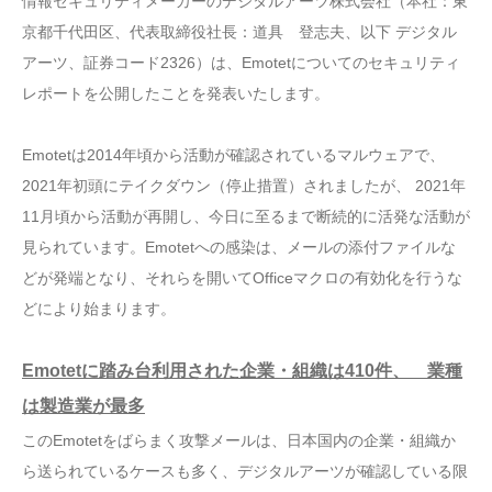
情報セキュリティメーカーのデジタルアーツ株式会社（本社：東
京都千代田区、代表取締役社長：道具 登志夫、以下 デジタル
アーツ、証券コード2326）は、Emotetについてのセキュリティ
レポートを公開したことを発表いたします。
Emotetは2014年頃から活動が確認されているマルウェアで、
2021年初頭にテイクダウン（停止措置）されましたが、 2021年
11月頃から活動が再開し、今日に至るまで断続的に活発な活動が
見られています。Emotetへの感染は、メールの添付ファイルな
どが発端となり、それらを開いてOfficeマクロの有効化を行うな
どにより始まります。
Emotetに踏み台利用された企業・組織は410件、 業種
は製造業が最多
このEmotetをばらまく攻撃メールは、日本国内の企業・組織か
ら送られているケースも多く、デジタルアーツが確認している限