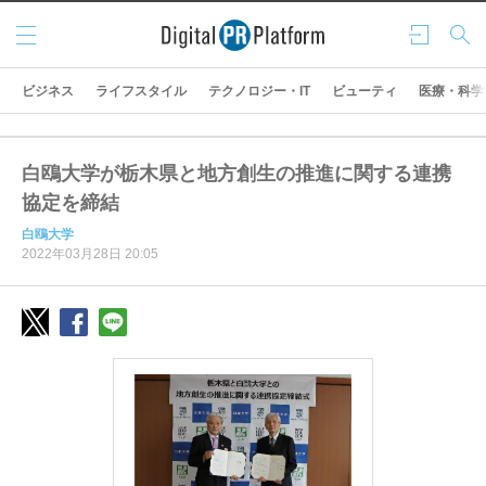
メニ
ログ
検索
ュー
イン
ビジネス
ライフスタイル
テクノロジー・IT
ビューティ
医療・科学
白鴎大学が栃木県と地方創生の推進に関する連携
協定を締結
白鴎大学
2022年03月28日 20:05