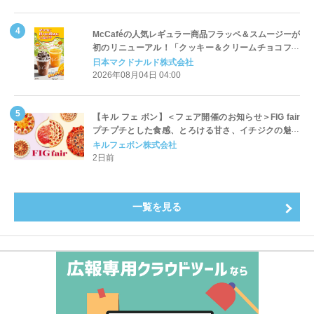
McCaféの人気レギュラー商品フラッペ＆スムージーが
初のリニューアル！「クッキー＆クリームチョコフラ
ッペ」「マンゴースムージー」8月5日（水）から販売
日本マクドナルド株式会社
開始
2026年08月04日 04:00
【キル フェ ボン】＜フェア開催のお知らせ＞FIG fair
プチプチとした食感、とろける甘さ、イチジクの魅力
をたっぷりと。新作を含め、イチジク尽くしの全4種が
キルフェボン株式会社
登場8月20日（木）スタート
2日前
一覧を見る