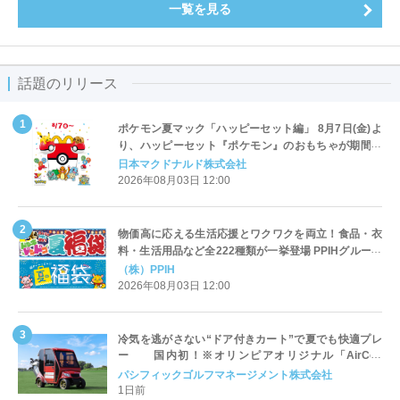
一覧を見る
話題のリリース
ポケモン夏マック「ハッピーセット編」 8月7日(金)よ
り、ハッピーセット『ポケモン』のおもちゃが期間限
定登場
日本マクドナルド株式会社
2026年08月03日 12:00
物価高に応える生活応援とワクワクを両立！食品・衣
料・生活用品など全222種類が一挙登場 PPIHグループ
「夏福袋」＆セール 8月6日(木)より順次スタート
（株）PPIH
2026年08月03日 12:00
冷気を逃がさない“ドア付きカート”で夏でも快適プレ
ー 国内初！※オリンピアオリジナル「AirCon
Cart（エアコンカート）」導入 | ＰＧＭ
パシフィックゴルフマネージメント株式会社
1日前