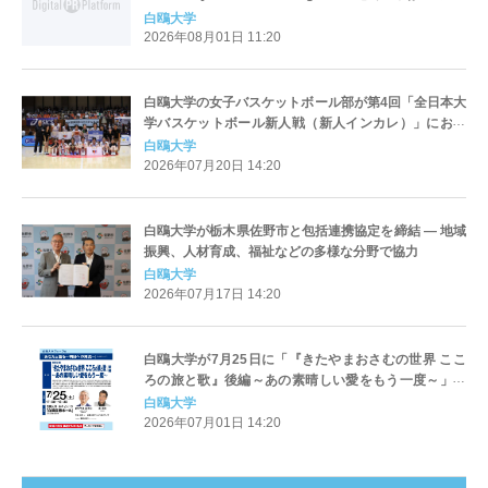
アの強豪12大学が参加
白鴎大学
2026年08月01日 11:20
白鴎大学の女子バスケットボール部が第4回「全日本大
学バスケットボール新人戦（新人インカレ）」におい
て初優勝 ― 各地区の予選を勝ち抜いた全24チームの頂
白鴎大学
点に
2026年07月20日 14:20
白鴎大学が栃木県佐野市と包括連携協定を締結 ― 地域
振興、人材育成、福祉などの多様な分野で協力
白鴎大学
2026年07月17日 14:20
白鴎大学が7月25日に「『きたやまおさむの世界 ここ
ろの旅と歌』後編～あの素晴しい愛をもう一度～」を
開催 ― 落語家の桂文枝氏、歌手の平松稜大氏を招請
白鴎大学
【白鴎大学フォーラム2026】
2026年07月01日 14:20