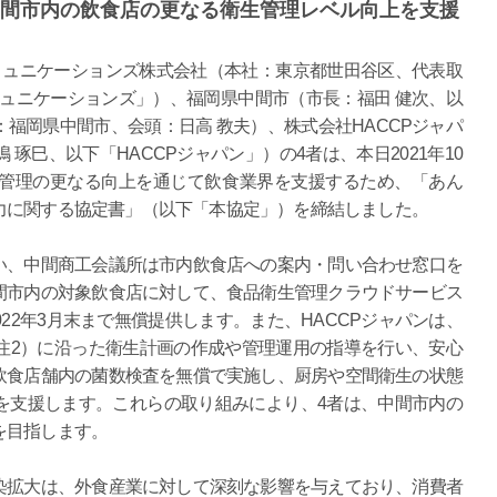
中間市内の飲食店の更なる衛生管理レベル向上を支援
ミュニケーションズ株式会社（本社：東京都世田谷区、代表取
ミュニケーションズ」）、福岡県中間市（市長：福田 健次、以
福岡県中間市、会頭：日高 教夫）、株式会社HACCPジャパ
琢巳、以下「HACCPジャパン」）の4者は、本日2021年10
生管理の更なる向上を通じて飲食業界を支援するため、「あん
力に関する協定書」（以下「本協定」）を締結しました。
い、中間商工会議所は市内飲食店への案内・問い合わせ窓口を
間市内の対象飲食店に対して、食品衛生管理クラウドサービス
2022年3月末まで無償提供します。また、HACCPジャパンは、
P（注2）に沿った衛生計画の作成や管理運用の指導を行い、安心
飲食店舗内の菌数検査を無償で実施し、厨房や空間衛生の状態
を支援します。これらの取り組みにより、4者は、中間市内の
を目指します。
染拡大は、外食産業に対して深刻な影響を与えており、消費者