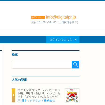
info@digitalpr.jp
お問い合わせ
受付 10：00〜18：00（土日祝日を除く）
ログインはこちら
検索
人気の記事
ポケモン夏マック「ハッピーセッ
ト編」 8月7日(金)より、ハッピーセ
ット『ポケモン』のおもちゃが期
間限定登場
日本マクドナルド株式会社