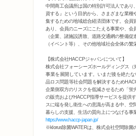
中間商工会議所は国の特別許可法人であり
資する』という目的から、さまざまな業種
集するための地域総合経済団体です。会員
あり、会員のニーズにこたえる事業や、会
（企業、諸施設誘致、道路交通網の整備促
（イベント等）、その他地域社会全体の繁
【株式会社HACCPジャパンについて】
株式会社フォーシーズホールディングス（東
事業を展開しています。いまだ後を絶たな
品ロス問題等社会問題を解決するためHAC
企業側双方のリスクを低減させるため「蛍
の販売およびHACCP指導サービスを提供す
スに端を発し衛生への意識が高まる中、空間除
暮らしの支援、生活の質向上につなげる事
https://www.haccp-japan.jp/
※klorus除菌WATERは、株式会社空間除