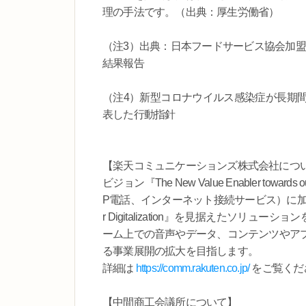
理の手法です。（出典：厚生労働省）
（注3）出典：日本フードサービス協会加盟
結果報告
（注4）新型コロナウイルス感染症が長期
表した行動指針
【楽天コミュニケーションズ株式会社につ
ビジョン『The New Value Enabler towa
P電話、インターネット接続サービス）に加え、
r Digitalization』を見据えたソリュ
ーム上での音声やデータ、コンテンツやア
る事業展開の拡大を目指します。
詳細は
https://comm.rakuten.co.jp/
をご覧くだ
【中間商工会議所について】