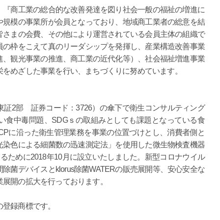
、『商工業の総合的な改善発達を図り社会一般の福祉の増進に
や規模の事業所が会員となっており、地域商工業者の総意を結
皆さまの会費、その他により運営されている会員主体の組織で
員の枠をこえて真のリーダシップを発揮し、産業構造改善事業
進、観光事業の推進、商工業の近代化等）、社会福祉増進事業
栄をめざした事業を行い、まちづくりに努めています。
証2部 証券コード：3726）の傘下で衛生コンサルティング
い食中毒問題、SDGｓの取組みとしても課題となっている食
CPに沿った衛生管理業務を事業の位置づけとし、消費者側と
光染色による細菌数の迅速測定法」を使用した微生物検査機器
るために2018年10月に設立いたしました。新型コロナウイル
菌デバイスとklorus除菌WATERの販売展開等、安心安全な
業展開の拡大を行っております。
菌の登録商標です。