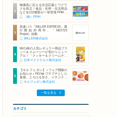
物価高に応える生活応援とワクワ
クを両立！食品・衣料・生活用品
など全222種類が一挙登場 PPIHグ
ループ「夏福袋」＆セール 8月6日
（株）PPIH
(木)より順次スタート
高速バス「WILLER EXPRESS」運
行開始20周年、「NEXT20
Project」始動
WILLER株式会社
McCaféの人気レギュラー商品フラ
ッペ＆スムージーが初のリニュー
アル！「クッキー＆クリームチョ
コフラッペ」「マンゴースムージ
日本マクドナルド株式会社
ー」8月5日（水）から販売開始
【キル フェ ボン】＜フェア開催の
お知らせ＞FIG fair プチプチとした
食感、とろける甘さ、イチジクの
魅力をたっぷりと。新作を含め、
キルフェボン株式会社
イチジク尽くしの全4種が登場8月
20日（木）スタート
一覧を見る
カテゴリ