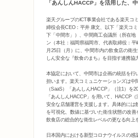
「あんしんHACCP」を活用した、
楽天グループのICT事業会社である楽天コ
締役会長CEO：平井 康文、以下「楽天コ
下「中間市」）、中間商工会議所（所在地：
ン（本社：福岡県福岡市、代表取締役：平嶋 
月25日（月）に、中間市内の飲食店の衛
しん安全な『飲食のまち』を目指す連携協
本協定において、中間市は企画の統括を行
担います。楽天コミュニケーションズは中
（SaaS）「あんしんHACCP」（注1）を
「あんしんHACCP」を用いて、HACC
安全な店舗運営を支援します。具体的には
を可視化、数値に基づいた衛生状態の改善
飲食店の総合的な衛生レベルの更なる向上
日本国内における新型コロナウイルスの感