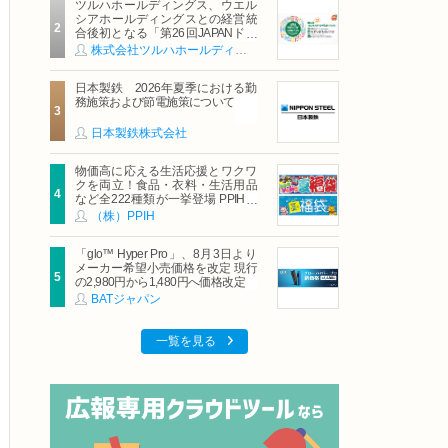
ツルハホールディングス、ウエル
シアホールディングスとの経営統
合後初となる「第26回JAPANドラ
ッグストアショー」に出展
株式会社ツルハホールディングス
日本製鉄 2026年夏季における勤
務施策および節電施策について
日本製鉄株式会社
物価高に応える生活応援とワクワ
クを両立！食品・衣料・生活用品
など全222種類が一挙登場 PPIHグ
ループ「夏福袋」＆セール 8月6日
（株）PPIH
(木)より順次スタート
「glo™ Hyper Pro」、8月3日より
メーカー希望小売価格を改定 現行
の2,980円から1,480円へ価格改定
BATジャパン
一覧を見る