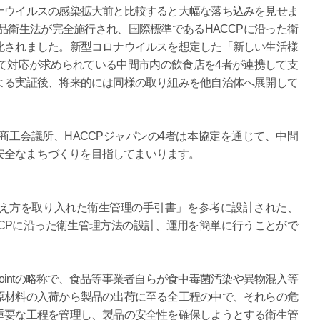
ナウイルスの感染拡大前と比較すると大幅な落ち込みを見せま
食品衛生法が完全施行され、国際標準であるHACCPに沿った衛
化されました。新型コロナウイルスを想定した「新しい生活様
して対応が求められている中間市内の飲食店を4者が連携して支
よる実証後、将来的には同様の取り組みを他自治体へ展開して
工会議所、HACCPジャパンの4者は本協定を通じて、中間
安全なまちづくりを目指してまいります。
考え方を取り入れた衛生管理の手引書」を参考に設計された、
CPに沿った衛生管理方法の設計、運用を簡単に行うことがで
al Control Pointの略称で、食品等事業者自らが食中毒菌汚染や異物混入等
原材料の入荷から製品の出荷に至る全工程の中で、それらの危
重要な工程を管理し、製品の安全性を確保しようとする衛生管