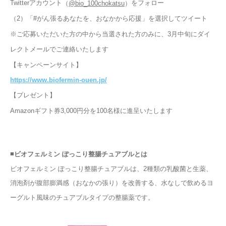
Twitterアカウント
をフォロー
（
）
@bio_100chokatsu
（2）「#がん張るあなたを、おなかから応援」を選択してツイート
※ご応募いただいた方の中から当選された方のみに、3月中旬にダイ
レクトメールでご連絡いたします
【キャンペーンサイト】
https://www.biofermin-ouen.jp/
【プレゼント】
Amazon
ギフト券3,000円分を100名様に進呈いたします
■
ビオフェルミン ぽっこり整腸チュアブルとは
ビオフェルミン ぽっこり整腸チュアブルは、2種類の乳酸菌と生薬、
消泡剤が腹部膨満感（おなかの張り）を改善する、水なしで飲めるヨ
ーグルト風味のチュアブルタイプの整腸薬です。