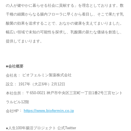
の人が健やかに暮らせる社会に貢献する」を理念としております。数
千種の細菌からなる腸内フローラに早くから着目し、そこで果たす乳
酸菌の効果を追求することで、おなかの健康を支えてまいりました。
幅広い領域で未知の可能性を探求し、乳酸菌の新たな価値を創造し、
提供してまいります。
■会社概要
： ビオフェルミン製薬株式会社
会社名
： 1917年（大正6年）2月12日
設立
： 〒650-0021 神戸市中央区三宮町一丁目1番2号三宮セント
本社住所
ラルビル12階
：
https://www.biofermin.co.jp
会社HP
●人生100年腸活プロジェクト 公式Twitter