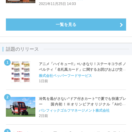
2021年11月25日 14:03
一覧を見る
話題のリリース
アニメ「ハイキュー!!」×いきなり！ステーキコラボ ノ
ベルティ「名札風カード」に関するお詫びおよび交換
対応についてのご案内
株式会社ペッパーフードサービス
1日前
冷気を逃がさない“ドア付きカート”で夏でも快適プレ
ー 国内初！※オリンピアオリジナル「AirCon
Cart（エアコンカート）」導入 | ＰＧＭ
パシフィックゴルフマネージメント株式会社
2日前