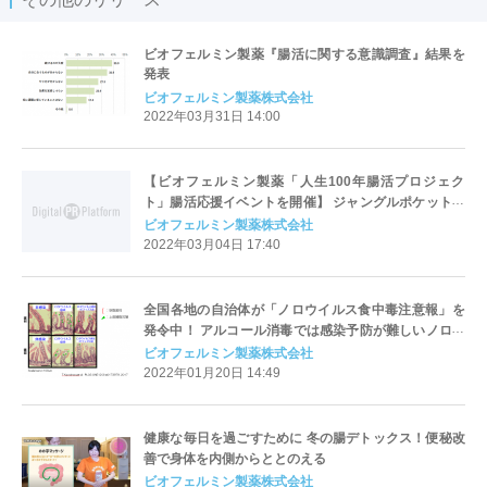
ビオフェルミン製薬『腸活に関する意識調査』結果を
発表
ビオフェルミン製薬株式会社
2022年03月31日 14:00
【ビオフェルミン製薬「人生100年腸活プロジェク
ト」腸活応援イベントを開催】 ジャングルポケット・
斉藤さん、おたけさんを1日限定の腸活応援大使に、ス
ビオフェルミン製薬株式会社
ペシャルサポーターに山口もえさんを任命！
2022年03月04日 17:40
全国各地の自治体が「ノロウイルス食中毒注意報」を
発令中！ アルコール消毒では感染予防が難しいノロウ
イルス・ロタウイルス。 専門医監修のもと、感染予防
ビオフェルミン製薬株式会社
策と感染性胃腸炎の発症予防策を解説
2022年01月20日 14:49
健康な毎日を過ごすために 冬の腸デトックス！便秘改
善で身体を内側からととのえる
ビオフェルミン製薬株式会社