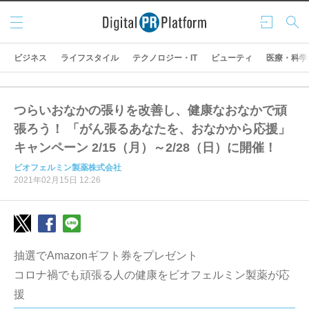
メニ
ログ
検索
ュー
イン
ビジネス
ライフスタイル
テクノロジー・IT
ビューティ
医療・科学
つらいおなかの張りを改善し、健康なおなかで頑
張ろう！ 「がん張るあなたを、おなかから応援」
キャンペーン 2/15（月）～2/28（日）に開催！
ビオフェルミン製薬株式会社
2021年02月15日 12:26
抽選でAmazonギフト券をプレゼント
コロナ禍でも頑張る人の健康をビオフェルミン製薬が応
援