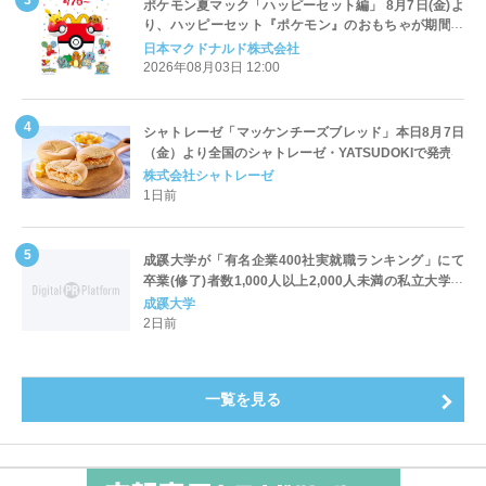
ポケモン夏マック「ハッピーセット編」 8月7日(金)よ
り、ハッピーセット『ポケモン』のおもちゃが期間限
定登場
日本マクドナルド株式会社
2026年08月03日 12:00
シャトレーゼ「マッケンチーズブレッド」本日8月7日
（金）より全国のシャトレーゼ・YATSUDOKIで発売
株式会社シャトレーゼ
1日前
成蹊大学が「有名企業400社実就職ランキング」にて
卒業(修了)者数1,000人以上2,000人未満の私立大学で
全国第1位を獲得！～実就職率は26.5%（前年比＋
成蹊大学
4.3pt）に伸長、東京の私立大学でも10位にランクイン
2日前
～
一覧を見る