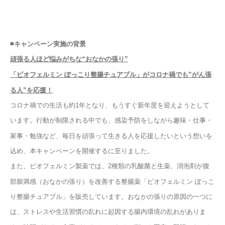
■
キャンペーン実施の背景
頑張る人ほど悩みがちな“おなかの張り”
「ビオフェルミン ぽっこり整腸チュアブル」がコロナ禍でも”がん張
る人”を応援！
コロナ禍での生活も約1年となり、もうすぐ新年度を迎えようとして
います。行動が制限される中でも、感染予防をしながら趣味・仕事・
家事・勉強など、毎日を頑張って生きる人を応援したいという想いを
込め、本キャンペーンを開催するに至りました。
また、ビオフェルミン製薬では、2種類の乳酸菌と生薬、消泡剤が腹
部膨満感（おなかの張り）を改善する整腸薬「ビオフェルミン ぽっこ
り整腸チュアブル」を販売しています。おなかの張りの原因の一つに
は、ストレスや生活習慣の乱れに起因する腸内環境の乱れがありま