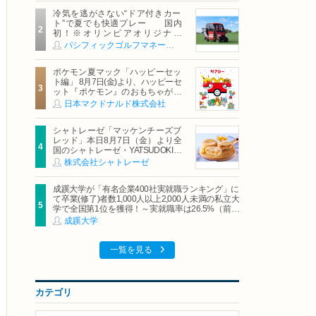
冷気を逃がさない“ドア付きカー
ト”で夏でも快適プレー 国内
初！※オリンピアオリジナル
「AirCon Cart（エアコンカー
パシフィックゴルフマネージメント株式会社
ト）」導入 | ＰＧＭ
ポケモン夏マック「ハッピーセッ
ト編」 8月7日(金)より、ハッピーセ
ット『ポケモン』のおもちゃが期
間限定登場
日本マクドナルド株式会社
シャトレーゼ「マッケンチーズブ
レッド」本日8月7日（金）より全
国のシャトレーゼ・YATSUDOKIで
発売
株式会社シャトレーゼ
成蹊大学が「有名企業400社実就職ランキング」に
て卒業(修了)者数1,000人以上2,000人未満の私立大
学で全国第1位を獲得！～実就職率は26.5%（前年
比＋4.3pt）に伸長、東京の私立大学でも10位にラ
成蹊大学
ンクイン～
一覧を見る
カテゴリ