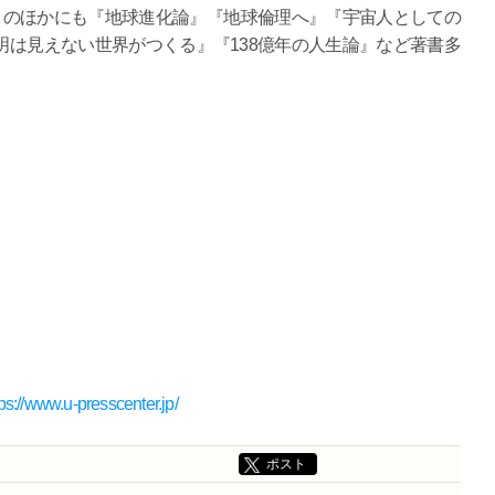
このほかにも『地球進化論』『地球倫理へ』『宇宙人としての
は見えない世界がつくる』『138億年の人生論』など著書多
tps://www.u-presscenter.jp/
ポスト