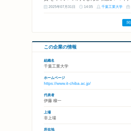
2025年07月31日
14:05
千葉工業大学
関
この企業の情報
組織名
千葉工業大学
ホームページ
https://www.it-chiba.ac.jp/
代表者
伊藤 穰一
上場
非上場
所在地