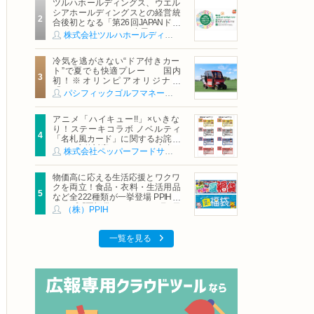
ツルハホールディングス、ウエル
シアホールディングスとの経営統
合後初となる「第26回JAPANドラ
ッグストアショー」に出展
株式会社ツルハホールディングス
冷気を逃がさない“ドア付きカー
ト”で夏でも快適プレー 国内
初！※オリンピアオリジナル
「AirCon Cart（エアコンカー
パシフィックゴルフマネージメント株式会社
ト）」導入 | ＰＧＭ
アニメ「ハイキュー!!」×いきな
り！ステーキコラボ ノベルティ
「名札風カード」に関するお詫び
および交換対応についてのご案内
株式会社ペッパーフードサービス
物価高に応える生活応援とワクワ
クを両立！食品・衣料・生活用品
など全222種類が一挙登場 PPIHグ
ループ「夏福袋」＆セール 8月6日
（株）PPIH
(木)より順次スタート
一覧を見る