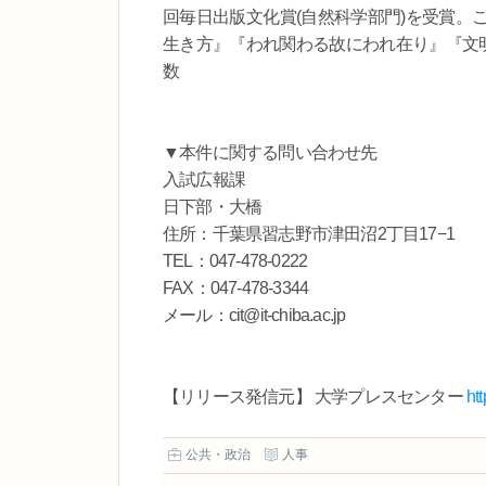
回毎日出版文化賞(自然科学部門)を受賞。
生き方』『われ関わる故にわれ在り』『文明
数
▼本件に関する問い合わせ先
入試広報課
日下部・大橋
住所：千葉県習志野市津田沼2丁目17−1
TEL：047-478-0222
FAX：047-478-3344
メール：cit@it-chiba.ac.jp
【リリース発信元】 大学プレスセンター
ht
公共・政治
人事