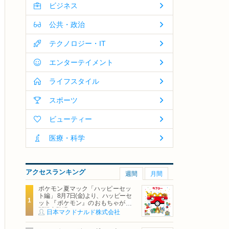
ビジネス
公共・政治
テクノロジー・IT
エンターテイメント
ライフスタイル
スポーツ
ビューティー
医療・科学
アクセスランキング
週間
月間
ポケモン夏マック「ハッピーセッ
ト編」 8月7日(金)より、ハッピーセ
ット『ポケモン』のおもちゃが期
間限定登場
日本マクドナルド株式会社