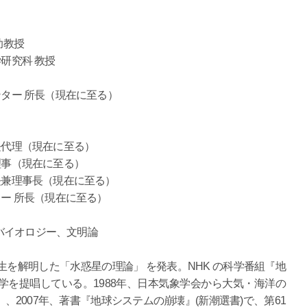
助教授
研究科 教授
ンター 所長（現在に至る）
長代理（現在に至る）
理事（現在に至る）
長兼理事長（現在に至る）
ター 所長（現在に至る）
バイオロジー、文明論
生を解明した「水惑星の理論」 を発表。NHK の科学番組『地
を提唱している。1988年、日本気象学会から大気・海洋の
2007年、著書『地球システムの崩壊』(新潮選書)で、第61