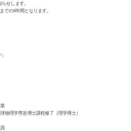
知らせします。
8日までの4年間となります。
い。
卒業
科地球物理学専攻博士課程修了（理学博士）
究員