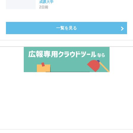
全国第1位を獲得！～実就職率は26.5%（前年比＋
成蹊大学
4.3pt）に伸長、東京の私立大学でも10位にランクイン
2日前
～
一覧を見る