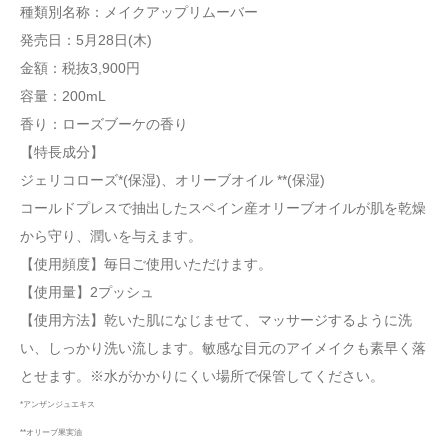
種類別名称：メイクアップリムーバー
発売日：5月28日(木)
金額：税抜3,900円
容量：200mL
香り：ローズブーケの香り
【特長成分】
ジェリコローズ*(保湿)、オリーブオイル **(保湿)
コールドプレスで抽出したスペイン産オリーブオイルが肌を乾燥
から守り、潤いを与えます。
【使用頻度】毎日ご使用いただけます。
【使用量】2プッシュ
【使用方法】乾いた肌になじませて、マッサージするように洗
い、しっかり洗い流します。敏感な目元のアイメイクも素早く落
とせます。※水がかかりにくい場所で保管してください。
*アンザンジュエキス
**オリーブ果実油