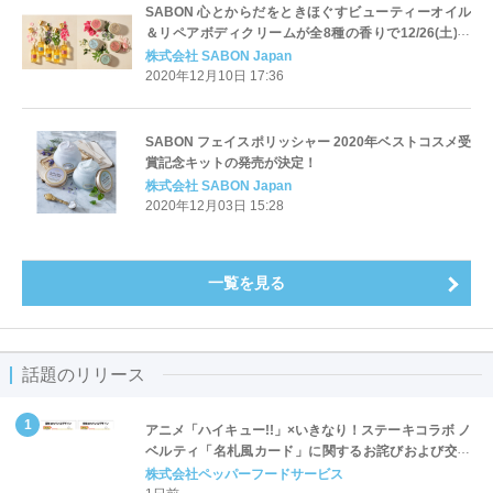
SABON 心とからだをときほぐすビューティーオイル
＆リペアボディクリームが全8種の香りで12/26(土)新
発売！
株式会社 SABON Japan
2020年12月10日 17:36
SABON フェイスポリッシャー 2020年ベストコスメ受
賞記念キットの発売が決定！
株式会社 SABON Japan
2020年12月03日 15:28
一覧を見る
話題のリリース
アニメ「ハイキュー!!」×いきなり！ステーキコラボ ノ
ベルティ「名札風カード」に関するお詫びおよび交換
対応についてのご案内
株式会社ペッパーフードサービス