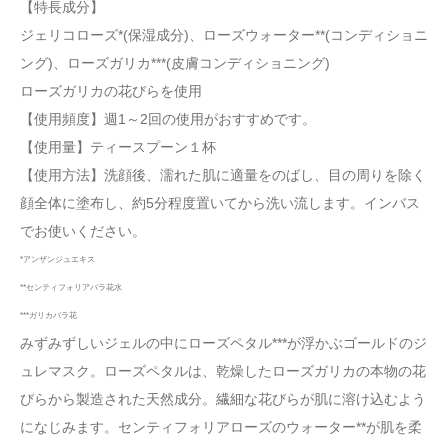
【特長成分】
ジェリコローズ*(保湿成分)、ローズウォーター**(コンディショニ
ング)、ローズガリカ***(皮膚コンディショニング)
ローズガリカの花びらを使用
【使用頻度】週1～2回の使用がおすすめです。
【使用量】ティースプーン１杯
【使用方法】洗顔後、濡れた肌に適量をのばし、目の周りを除く
顔全体に塗布し、約5分程度置いてから洗い流します。インバス
でお使いください。
*アンザンジュエキス
**センティフォリアバラ花水
***ガリカバラ花
みずみずしいジェルの中にローズペタル***が浮かぶゴールドのジ
ュレマスク。ローズペタルは、乾燥したローズガリカの本物の花
びらから製造された天然成分。繊細な花びらが肌に溶け込むよう
になじみます。センティフォリアローズのウォーター**が肌を柔