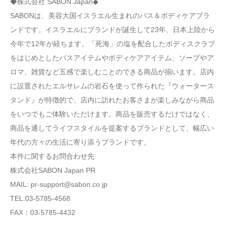
◆株式会社 SABON Japan◆
SABONは、美容大国イスラエル生まれのバス＆ボディケアブラ
ンドです。イスラエルにブランドが誕生して23年、日本上陸から
今年で12年が経ちます。「死海」の塩を配合したボディスクラブ
をはじめとしたバスアイテムやボディケアアイテム、ソープやア
ロマ、雑貨など五感で楽しむことのできる商品が揃います。店内
に設置されたエルサレムの岩石を使って作られた『ウォータース
タンド』が特徴的で、店内に訪れたお客さまが楽しみながら商品
をいつでもご体験いただけます。商品を販売するだけではなく、
商品を通してライフスタイルを提案するブランドとして、幅広い
年代の方々の生活に寄り添うブランドです。
本件に関するお問合わせ先
株式会社SABON Japan PR
MAIL: pr-support@sabon.co.jp
TEL:03-5785-4568
FAX：03‐5785‐4432