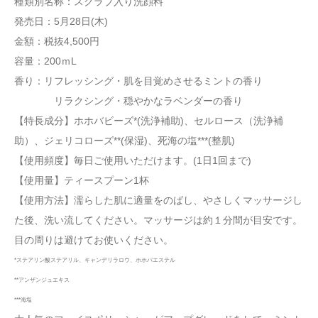
種類別名称：スクラブ入り洗顔料
発売日：5月28日(木)
金額：税抜4,500円
容量：200ｍL
香り：リフレッシング・肌を目覚めさせるミントの香り
リラクシング・穏やかなラベンダーの香り
【特長成分】ホホバビーズ*(洗浄補助)、セルロース（洗浄補
助）、ジェリコローズ**(保湿)、死海の塩***(整肌)
【使用頻度】毎日ご使用いただけます。(1日1回まで)
【使用量】ティースプーン1杯
【使用方法】濡らした肌に適量をのばし、やさしくマッサージし
た後、洗い流してください。マッサージは約１分間が目安です。
目の周りは避けてお使いください。
*ステアリン酸ステアリル、キャンデリラロウ、ホホバエステル
**アンザンジュエキス
***海塩