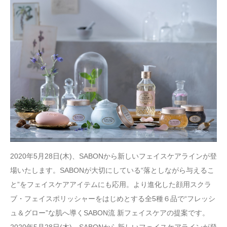
2020年5月28日(木)、SABONから新しいフェイスケアラインが登
場いたします。SABONが大切にしている“落としながら与えるこ
と”をフェイスケアアイテムにも応用。より進化した顔用スクラ
ブ・フェイスポリッシャーをはじめとする全5種６品で“フレッシ
ュ＆グロー”な肌へ導くSABON流 新フェイスケアの提案です。
2020年5月28日(木)、SABONから新しいフェイスケアラインが登