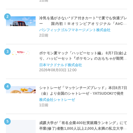
1日前
冷気を逃がさない“ドア付きカート”で夏でも快適プレ
ー 国内初！※オリンピアオリジナル「AirCon
Cart（エアコンカート）」導入 | ＰＧＭ
パシフィックゴルフマネージメント株式会社
2日前
ポケモン夏マック「ハッピーセット編」 8月7日(金)よ
り、ハッピーセット『ポケモン』のおもちゃが期間限
定登場
日本マクドナルド株式会社
2026年08月03日 12:00
シャトレーゼ「マッケンチーズブレッド」本日8月7日
（金）より全国のシャトレーゼ・YATSUDOKIで発売
株式会社シャトレーゼ
1日前
成蹊大学が「有名企業400社実就職ランキング」にて
卒業(修了)者数1,000人以上2,000人未満の私立大学で