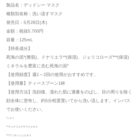
製品名：デッドシー マスク
種類別名称：洗い流すマスク
発売日：5月28日(木)
金額：税抜5,700円
容量：125mL
【特長成分】
死海の泥*(整肌)、ドナリエラ**(保湿)、ジェリコローズ***(保湿)
ミネラルを豊富に含む死海の泥*
【使用頻度】週1～2回の使用がおすすめです。
【使用量】ティースプーン1杯
【使用方法】洗顔後、濡れた肌に適量をのばし、目の周りを除く
顔全体に塗布し、約5分程度置いてから洗い流します。インバス
でお使いください。
*シルト
**デュナリエラサリナエキス
***アンザンジュエキス