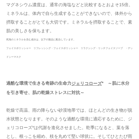
マグネシウム濃度は、通常の海塩などと比較するとおよそ15倍。
ミネラルは、体内で自ら生成することができないので、体外から
摂取することがとても大切です。ミネラルを摂取することで、素
肌の美しさを保ちます。
死海のミネラルを含む成分は、以下の製品に配合しています。
フェイスポリッシャー リフレッシング・フェイスポリッシャー リラクシング・リッチフェイスソープ ・デッ
ドシーマスク
過酷な環境で生きる奇跡の生命力
* ～肌に水分
ジェリコローズ
を引き寄せ、肌の乾燥ストレスに対抗～
乾燥で高温、雨の降らない砂漠地帯では、ほとんどの生き物が脱
水状態となります。そのような過酷な環境に適応するために、ジ
ェリコローズ*は代謝を進化させました。乾季になると、葉を落
とし、根っこを縮め、枝を丸めて堅い球状に。そしてひとたび雨