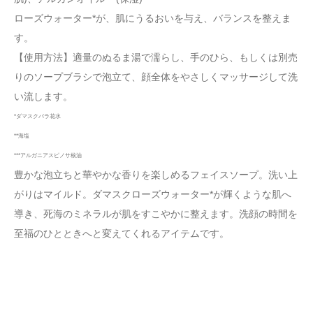
ローズウォーター*が、肌にうるおいを与え、バランスを整えま
す。
【使用方法】適量のぬるま湯で濡らし、手のひら、もしくは別売
りのソープブラシで泡立て、顔全体をやさしくマッサージして洗
い流します。
*ダマスクバラ花水
**海塩
***アルガニアスピノサ核油
豊かな泡立ちと華やかな香りを楽しめるフェイスソープ。洗い上
がりはマイルド。ダマスクローズウォーター*が輝くような肌へ
導き、死海のミネラルが肌をすこやかに整えます。洗顔の時間を
至福のひとときへと変えてくれるアイテムです。