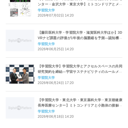
ンター・金沢大学・東京大学】ミトコンドリアとメラ
ノソームの接触がメラニン色素形成を制御−メラニン色
学習院大学
素形成を支える細胞内機構を解明−
2026年07月02日 14:20
【藤田医科大学・学習院大学・滋賀医科大学ほか】3D
VRナビ課題の評価が1年後の脳萎縮を予測―認知機能
が正常な段階で、認知症の超早期変化を捉える新規手
学習院大学
法―
2026年06月25日 14:20
【学習院大学】学習院大学とアクセルスペースの共同
研究契約を締結―宇宙サステナビリティのルールメイ
キング戦略に関する共同研究―
学習院大学
2026年06月24日 17:20
【学習院大学・東北大学・東京薬科大学・東京都健康
長寿医療センター】ミトコンドリアと小胞体の接触領
域が「鉄供給ハブ」として働く―エネルギー産生を支
学習院大学
える新たな鉄供給機構を発見―
2026年06月18日 14:20