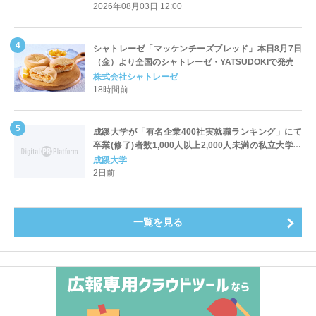
2026年08月03日 12:00
シャトレーゼ「マッケンチーズブレッド」本日8月7日
（金）より全国のシャトレーゼ・YATSUDOKIで発売
株式会社シャトレーゼ
18時間前
成蹊大学が「有名企業400社実就職ランキング」にて
卒業(修了)者数1,000人以上2,000人未満の私立大学で
全国第1位を獲得！～実就職率は26.5%（前年比＋
成蹊大学
4.3pt）に伸長、東京の私立大学でも10位にランクイン
2日前
～
一覧を見る