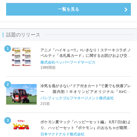
一覧を見る
話題のリリース
アニメ「ハイキュー!!」×いきなり！ステーキコラボ ノ
ベルティ「名札風カード」に関するお詫びおよび交換
対応についてのご案内
株式会社ペッパーフードサービス
19時間前
冷気を逃がさない“ドア付きカート”で夏でも快適プレ
ー 国内初！※オリンピアオリジナル「AirCon
Cart（エアコンカート）」導入 | ＰＧＭ
パシフィックゴルフマネージメント株式会社
2日前
ポケモン夏マック「ハッピーセット編」 8月7日(金)よ
り、ハッピーセット『ポケモン』のおもちゃが期間限
定登場
日本マクドナルド株式会社