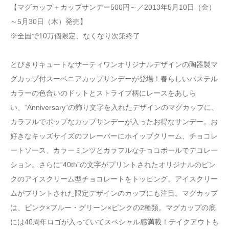
【マグカップ＋カップサンデー500円～／2013年5月10日（金）
～5月30日（木）発売】
※全国で10万個限定、なくなり次第終了
とびきりキュートなサーティワンオリジナルデザインの陶器製マ
グカップ付スーベニアカップサンデーが登場！春らしいパステル
カラーの色合いのドットとストライプ柄にレースをあしら
い、“Anniversary”の飾り文字を入れたデザインのマグカップに、
カラフルでポップなカップサンデーが入ったお得なサンデー。お
好きなキッズサイズのフレーバーにホイップクリーム、チョコレ
ートソース、カラーミンツとカラフルなチョコボールでデコレー
ション。さらに“40th”の文字がプリントされたオリジナルのピン
クのアイスクリーム型チョコレートをトッピング。アイスクリー
ムがプリントされた限定デザインのカップにも注目。マグカップ
は、ピンク×ブルー・グリーン×ピンクの2種類。マグカップの底
には40周年ロゴが入っていてスペシャル感満載！テイクアウトも