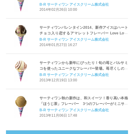
トにデコれる立体シール付き！
B-R サーティワン アイスクリーム株式会社
2014年02月26日 10:00
サーティワンバレンタイン2014、新作アイスはハート
チョコ入り恋するアマレットフレーバー Love Love
な‘ミッキー＆ミニー’デザインのお持ち帰りバッグも限
B-R サーティワン アイスクリーム株式会社
定販売
2014年01月27日 16:27
サーティワンから新年にぴったり！旬の苺とバルサミ
コを使ったユニークなフレーバー登場。苺尽くしの期
間限定サンデーも。
B-R サーティワン アイスクリーム株式会社
2013年12月19日 13:00
サーティワン秋の新作は、和スイーツ！香り高い本格
「ほうじ茶」フレーバー 3つのフレーバーがミニサイ
ズで楽しめる「トリプルポップ」も新登場♪
B-R サーティワン アイスクリーム株式会社
2013年11月06日 17:48