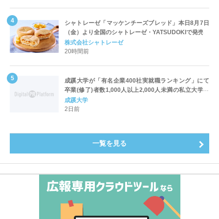
シャトレーゼ「マッケンチーズブレッド」本日8月7日
（金）より全国のシャトレーゼ・YATSUDOKIで発売
株式会社シャトレーゼ
20時間前
成蹊大学が「有名企業400社実就職ランキング」にて
卒業(修了)者数1,000人以上2,000人未満の私立大学で
全国第1位を獲得！～実就職率は26.5%（前年比＋
成蹊大学
4.3pt）に伸長、東京の私立大学でも10位にランクイン
2日前
～
一覧を見る