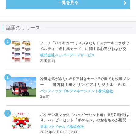
一覧を見る
話題のリリース
アニメ「ハイキュー!!」×いきなり！ステーキコラボ ノ
ベルティ「名札風カード」に関するお詫びおよび交換
対応についてのご案内
株式会社ペッパーフードサービス
21時間前
冷気を逃がさない“ドア付きカート”で夏でも快適プレ
ー 国内初！※オリンピアオリジナル「AirCon
Cart（エアコンカート）」導入 | ＰＧＭ
パシフィックゴルフマネージメント株式会社
2日前
ポケモン夏マック「ハッピーセット編」 8月7日(金)よ
り、ハッピーセット『ポケモン』のおもちゃが期間限
定登場
日本マクドナルド株式会社
2026年08月03日 12:00