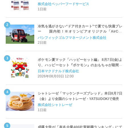
対応についてのご案内
株式会社ペッパーフードサービス
1日前
冷気を逃がさない“ドア付きカート”で夏でも快適プレ
ー 国内初！※オリンピアオリジナル「AirCon
Cart（エアコンカート）」導入 | ＰＧＭ
パシフィックゴルフマネージメント株式会社
2日前
ポケモン夏マック「ハッピーセット編」 8月7日(金)よ
り、ハッピーセット『ポケモン』のおもちゃが期間限
定登場
日本マクドナルド株式会社
2026年08月03日 12:00
シャトレーゼ「マッケンチーズブレッド」本日8月7日
（金）より全国のシャトレーゼ・YATSUDOKIで発売
株式会社シャトレーゼ
1日前
成蹊大学が「有名企業400社実就職ランキング」にて