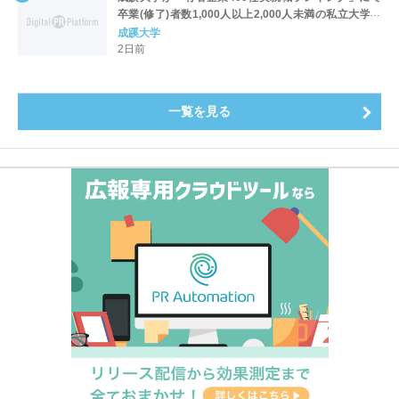
卒業(修了)者数1,000人以上2,000人未満の私立大学で
全国第1位を獲得！～実就職率は26.5%（前年比＋
成蹊大学
4.3pt）に伸長、東京の私立大学でも10位にランクイン
2日前
～
一覧を見る