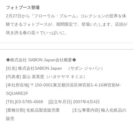
フォトブース登場
2月27日から『フローラル・ブルーム』コレクションの世界を体
験できるフォトブースが、期間限定で、登場いたします。店頭が
咲き誇る春の花々でいっぱいに。
◆株式会社 SABON Japan会社概要◆
[社名] 株式会社SABON Japan （サボン ジャパン）
[代表者] 畠山 喜美恵（ハタケヤマ キミエ）
[本社所在地] 〒150-0001東京都渋谷区神宮前1-4-16神宮前M-
SQUARE2F
[TEL]03-5785-4568 [設立年月日] 2007年4月4日
[業種分類] 化粧品製造販売業 [主な事業内容] 輸入化粧品の
販売