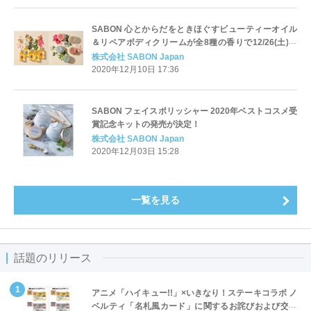
SABON 心とからだをときほぐすビューティーオイル
＆リペアボディクリームが全8種の香りで12/26(土)新
発売！
株式会社 SABON Japan
2020年12月10日 17:36
SABON フェイスポリッシャー 2020年ベストコスメ受
賞記念キットの発売が決定！
株式会社 SABON Japan
2020年12月03日 15:28
一覧を見る
話題のリリース
アニメ「ハイキュー!!」×いきなり！ステーキコラボ ノ
ベルティ「名札風カード」に関するお詫びおよび交換