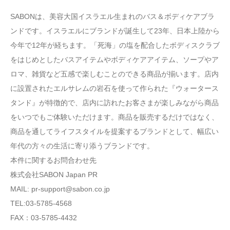
SABONは、美容大国イスラエル生まれのバス＆ボディケアブラ
ンドです。イスラエルにブランドが誕生して23年、日本上陸から
今年で12年が経ちます。「死海」の塩を配合したボディスクラブ
をはじめとしたバスアイテムやボディケアアイテム、ソープやア
ロマ、雑貨など五感で楽しむことのできる商品が揃います。店内
に設置されたエルサレムの岩石を使って作られた『ウォータース
タンド』が特徴的で、店内に訪れたお客さまが楽しみながら商品
をいつでもご体験いただけます。商品を販売するだけではなく、
商品を通してライフスタイルを提案するブランドとして、幅広い
年代の方々の生活に寄り添うブランドです。
本件に関するお問合わせ先
株式会社SABON Japan PR
MAIL: pr-support@sabon.co.jp
TEL:03-5785-4568
FAX：03‐5785‐4432