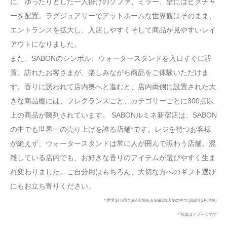
に、ゆったりとした一人掛けのソファ、ミラー、壁にはピクチャ
ーを配置。ラグジュアリーでアットホームな世界観はそのまま、
エントランスを拡大し、入店しやすくそして商品が見やすいレイ
アウトになりました。
また、SABONのシンボル、ウォータースタンドを入口すぐに設
置。訪れたお客さまが、楽しみながら商品をご体験いただけま
す。香りに誘われて店内奥へと進むと、店内両側に設置された大
きな商品棚には、フレグランスごと、カテゴリーごとに300点以
上の商品が陳列されています。 SABONルミネ新宿店は、SABON
の中でも世界一の売り上げを誇る店舗*です。レジを待つお客様
が絶えず、ウォータースタンドは常に人が囲んで賑わう店舗。混
雑している店内でも、お好きな香りのアイテムが選びやすく生ま
れ変わりました。ご自分用はもちろん、大切な方へのギフト選び
にもお立ち寄りください。
＊世界14カ国全204店舗あるSABON店舗の中で(2020年2月現在)
＊写真はイメージです