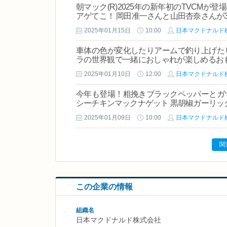
朝マック(R)2025年の新年初のTVCMが
アゲてこ！ 岡田准一さんと山田杏奈さんが
2025年01月15日
10:00
日本マクドナルド
車体の色が変化したりアームで釣り上げた
ラの世界観で一緒におしゃれが楽しめるおも
ーマス/リトルツインスターズ」
2025年01月10日
12:00
日本マクドナルド
今年も登場！粗挽きブラックペッパーとガ
シーチキンマックナゲット 黒胡椒ガーリック
2025年01月09日
10:00
日本マクドナルド
関
この企業の情報
組織名
日本マクドナルド株式会社