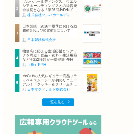
ツルハホールディングス、ウエル
シアホールディングスとの経営統
合後初となる「第26回JAPANドラ
ッグストアショー」に出展
株式会社ツルハホールディングス
日本製鉄 2026年夏季における勤
務施策および節電施策について
日本製鉄株式会社
物価高に応える生活応援とワクワ
クを両立！食品・衣料・生活用品
など全222種類が一挙登場 PPIHグ
ループ「夏福袋」＆セール 8月6日
（株）PPIH
(木)より順次スタート
McCaféの人気レギュラー商品フラ
ッペ＆スムージーが初のリニュー
アル！「クッキー＆クリームチョ
コフラッペ」「マンゴースムージ
日本マクドナルド株式会社
ー」8月5日（水）から販売開始
一覧を見る