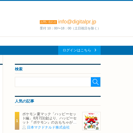
info@digitalpr.jp
お問い合わせ
受付 10：00〜18：00（土日祝日を除く）
ログインはこちら
検索
人気の記事
ポケモン夏マック「ハッピーセッ
ト編」 8月7日(金)より、ハッピーセ
ット『ポケモン』のおもちゃが期
間限定登場
日本マクドナルド株式会社