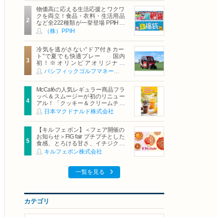
物価高に応える生活応援とワクワ
クを両立！食品・衣料・生活用品
など全222種類が一挙登場 PPIHグ
ループ「夏福袋」＆セール 8月6日
（株）PPIH
(木)より順次スタート
冷気を逃がさない“ドア付きカー
ト”で夏でも快適プレー 国内
初！※オリンピアオリジナル
「AirCon Cart（エアコンカー
パシフィックゴルフマネージメント株式会社
ト）」導入 | ＰＧＭ
McCaféの人気レギュラー商品フラ
ッペ＆スムージーが初のリニュー
アル！「クッキー＆クリームチョ
コフラッペ」「マンゴースムージ
日本マクドナルド株式会社
ー」8月5日（水）から販売開始
【キル フェ ボン】＜フェア開催の
お知らせ＞FIG fair プチプチとした
食感、とろける甘さ、イチジクの
魅力をたっぷりと。新作を含め、
キルフェボン株式会社
イチジク尽くしの全4種が登場8月
20日（木）スタート
一覧を見る
カテゴリ