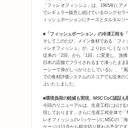
「フィレオフィッシュ」は、1965年にア
てレギュラー販売し続けているロングセラ
ィッシュポーションにチーズとタルタルソ
■「フィッシュポーション」の冷凍工程を「
そしてこのたび、メイン食材である「フィ
ィレオフィッシュ」が、よりおいしくなっ
従来の「2回」から「1回」に変更し、漁
日本の店舗でフライされるまで凍ったまま届
ーシーで身がしっかりとしている)』、『風
での食材評価システムのスコアでも従来の
上いたしました。
■環境負荷の軽減も実現、MSC CoC認証も
今回のリニューアルは、生産工程における
現しております。さらに生産工程全体で「M
レオフィッシュのパッケージにMSCの「
ケージは11月から順次切り替わる予定で