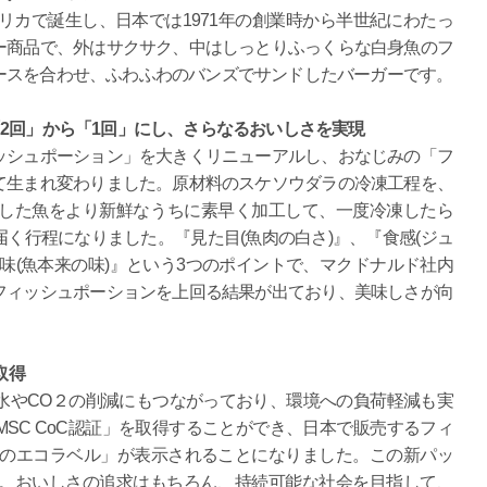
メリカで誕生し、日本では1971年の創業時から半世紀にわたっ
ー商品で、外はサクサク、中はしっとりふっくらな白身魚のフ
ースを合わせ、ふわふわのバンズでサンドしたバーガーです。
2回」から「1回」にし、さらなるおいしさを実現
ッシュポーション」を大きくリニューアルし、おなじみの「フ
て生まれ変わりました。原材料のスケソウダラの冷凍工程を、
獲した魚をより新鮮なうちに素早く加工して、一度冷凍したら
く行程になりました。『見た目(魚肉の白さ)』、『食感(ジュ
味(魚本来の味)』という3つのポイントで、マクドナルド社内
フィッシュポーションを上回る結果が出ており、美味しさが向
取得
水やCO２の削減にもつながっており、環境への負荷軽減も実
SC CoC認証」を取得することができ、日本で販売するフィ
海のエコラベル」が表示されることになりました。この新パッ
す。おいしさの追求はもちろん、持続可能な社会を目指して、