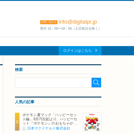
info@digitalpr.jp
お問い合わせ
受付 10：00〜18：00（土日祝日を除く）
ログインはこちら
検索
人気の記事
ポケモン夏マック「ハッピーセッ
ト編」 8月7日(金)より、ハッピーセ
ット『ポケモン』のおもちゃが期
間限定登場
日本マクドナルド株式会社