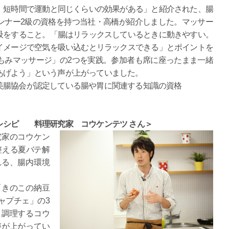
、短時間で運動と同じくらいの効果がある」と紹介された、腸
ンナー2級の資格を持つ当社・高橋が紹介しました。マッサー
吸をすること。「腸はリラックスしているときに動きやすい。
イメージで空気を吸い込むとリラックスできる」とポイントを
もみマッサージ」の2つを実践。参加者も席に座ったまま一緒
あげよう」という声が上がっていました。
美腸協会が認定している腸や胃に関連する知識の資格
レシピ 料理研究家 コウケンテツ
さん＞
究家のコウケン
整える夏バテ解
れる、腸内環境
「きのこの納豆
ャプチェ」の3
く調理するコウ
声が上がってい