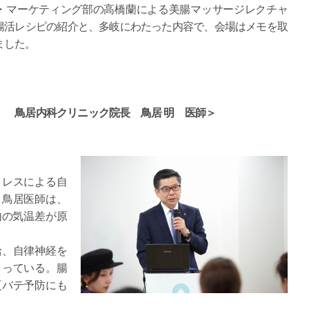
・マーケティング部の高橋蘭による美腸マッサージレクチャ
腸活レシピの紹介と、多岐にわたった内容で、会場はメモを取
ました。
 鳥居内科クリニック院長 鳥居 明 医師＞
トレスによる自
。鳥居医師は、
内の気温差が原
給、自律神経を
まっている。腸
夏バテ予防にも