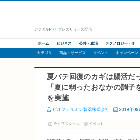
デジタルPRとプレスリリース配信
ホーム
ビジネス
公共・政治
テクノロジー・IT
カテゴリ
商品・サービス
イベント
キャンペーン
夏バテ回復のカギは腸活だ
「夏に弱ったおなかの調子
を実施
ビオフェルミン製薬株式会社
2019年0
ライフスタイル
イベント