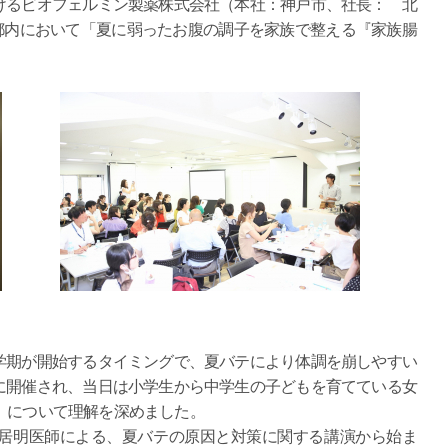
けるビオフェルミン製薬株式会社（本社：神戸市、社長： 北
東京都内において「夏に弱ったお腹の調子を家族で整える『家族腸
学期が開始するタイミングで、夏バテにより体調を崩しやすい
に開催され、当日は小学生から中学生の子どもを育てている女
」について理解を深めました。
居明医師による、夏バテの原因と対策に関する講演から始ま