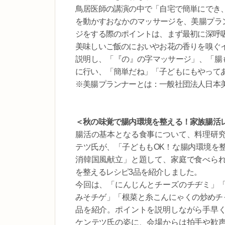
鳥居医師の講演の中で「自宅で簡単にでき
を動かすおなかのマッサージを、美腸プラ
ジをする際のポイントは、まず最初に深呼
美味しいご飯のにおいやお花の香りを嗅ぐ
説明し、「『の』の字マッサージ」、「腸
に行い、「簡単だね」「子どもにもやって
※美腸プランナーとは：一般社団法人日本
＜秋の味覚で腸内環境を整える！家族腸活
腸活の基本となる食事について、料理研
テツ氏が、「子どももOK！な腸内環境を
消韓国風献立」と題して、家庭で食べら
を整えるレシピ3品を紹介しました。
今回は、「にんじんとチーズのチヂミ」
みそチゲ」「根菜と糸こんにゃくの炒めチ
品を紹介。ポイントを説明しながら手早
ケンテツ氏の姿に、会場からは拍手や歓