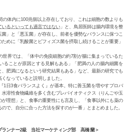
の体内に100兆個以上存在しており、これは細胞の数よりも
ているといっても過言ではない
」と、鳥居医師は腸内環境を整
玉菌」と「悪玉菌」が存在し、前者を優勢なバランスに保つこ
のために「乳酸菌とビフィズス菌を摂取し続けることが重要」
の世界では、「体中の免疫細胞の約7割が腸に集まっているた
いることが原因とする見解もある」「肥満の人の腸内細菌を
と、肥満になるという研究結果もある」など、最新の研究でも
高くなっていると説明しました。
『1日3食バランスよく』が基本。特に善玉菌を増やすプロバ
、水溶性食物繊維を多く含むプレバイオティクス（りんごや玉
のが理想」と、食事の重要性にも言及し、「食事以外にも薬の
るので、自分に合った方法を探すのが一番」とまとめました。
プランナー
2
級 当社マーケティング部 高橋
蘭＞