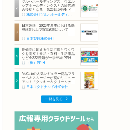
ツルハホールディングス、ウエル
シアホールディングスとの経営統
合後初となる「第26回JAPANドラ
ッグストアショー」に出展
株式会社ツルハホールディングス
日本製鉄 2026年夏季における勤
務施策および節電施策について
日本製鉄株式会社
物価高に応える生活応援とワクワ
クを両立！食品・衣料・生活用品
など全222種類が一挙登場 PPIHグ
ループ「夏福袋」＆セール 8月6日
（株）PPIH
(木)より順次スタート
McCaféの人気レギュラー商品フラ
ッペ＆スムージーが初のリニュー
アル！「クッキー＆クリームチョ
コフラッペ」「マンゴースムージ
日本マクドナルド株式会社
ー」8月5日（水）から販売開始
一覧を見る