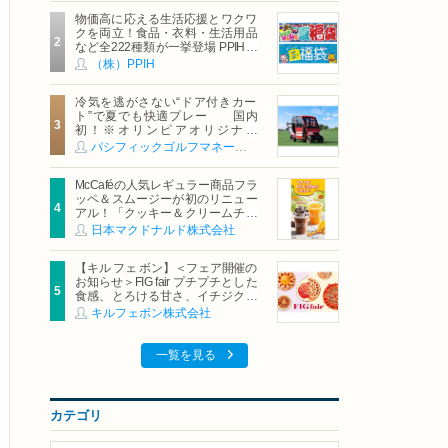
物価高に応える生活応援とワクワ
クを両立！食品・衣料・生活用品
など全222種類が一挙登場 PPIHグ
ループ「夏福袋」＆セール 8月6日
（株）PPIH
(木)より順次スタート
冷気を逃がさない“ドア付きカー
ト”で夏でも快適プレー 国内
初！※オリンピアオリジナル
「AirCon Cart（エアコンカー
パシフィックゴルフマネージメント株式会社
ト）」導入 | ＰＧＭ
McCaféの人気レギュラー商品フラ
ッペ＆スムージーが初のリニュー
アル！「クッキー＆クリームチョ
コフラッペ」「マンゴースムージ
日本マクドナルド株式会社
ー」8月5日（水）から販売開始
【キル フェ ボン】＜フェア開催の
お知らせ＞FIG fair プチプチとした
食感、とろける甘さ、イチジクの
魅力をたっぷりと。新作を含め、
キルフェボン株式会社
イチジク尽くしの全4種が登場8月
20日（木）スタート
一覧を見る
カテゴリ