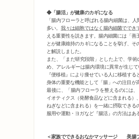
◆「腸活」が健康のカギになる
「腸内フローラと呼ばれる腸内細菌は、人間
多い。
我々は細胞ではなく腸内細菌ででき
える重要性を説きます。腸内細菌には「善
とが健康維持のカギになることを挙げ、そ
と解説しました。
また、「まだ研究段階」とした上で、学術
め、アレルギーは腸内環境に異常が生じて
『便移植』により痩せている人に移植する
身体の重要な機能として「腸」への注目が
最後に、「腸内フローラを整えるのには、
イオティクス（発酵食品などに含まれる）
ねぎなどに含まれる）を一緒に摂取できる
服用や運動・ヨガなど『腸活』の方法はあ
＜家族でできるおなかマッサージ 美腸