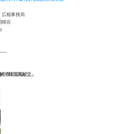
 広報事務局
岡根谷
p
------
テ解消韓国風献立」