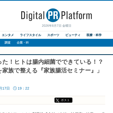
2026年8月7日 金曜日
エンタメ
ライフスタイル
スポーツ
ビューティ
医療・科学
調査
企業・IR
った！ヒトは腸内細菌でできている！？
を家族で整える『家族腸活セミナー』」
9月17日
19：22
ポスト