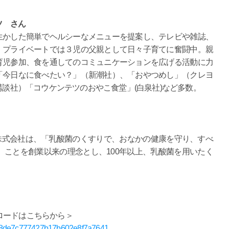
ツ さん
生かした簡単でヘルシーなメニューを提案し、テレビや雑誌、
。プライベートでは３児の父親として日々子育てに奮闘中。親
育児参加、食を通してのコミュニケーションを広げる活動に力
「今日なに食べたい？」（新潮社）、「おやつめし」（クレヨ
談社）「コウケンテツのおやこ食堂」(白泉社)など多数。
薬株式会社は、「乳酸菌のくすりで、おなかの健康を守り、すべ
ことを創業以来の理念とし、100年以上、乳酸菌を用いたく
ロードはこちらから＞
7608de7c777427b17b602e8f7a7641