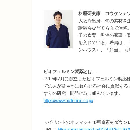
料理研究家 コウケンテ
大阪府出身。旬の素材を
講演会など多方面で活躍
子の食育、男性の家事・
を入れている。著書は、
ンハウス）、「弁当」（講
ビオフェルミン製薬とは…
1917年2月に創立したビオフェルミン製
ての人が健やかに暮らせる社会に貢献する」
すりの研究・開発に取り組んでいます。
https://www.biofermin.co.jp/
＜イベントのオフィシャル画像素材ダウン
URL：
https://prap.gigapod.jp/f75bbf07911