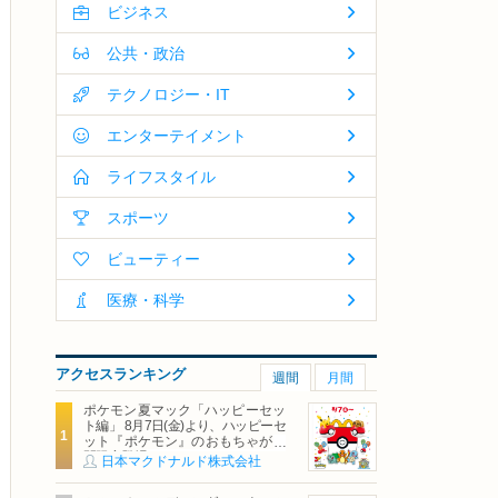
ビジネス
公共・政治
テクノロジー・IT
エンターテイメント
ライフスタイル
スポーツ
ビューティー
医療・科学
アクセスランキング
週間
月間
ポケモン夏マック「ハッピーセッ
ト編」 8月7日(金)より、ハッピーセ
ット『ポケモン』のおもちゃが期
間限定登場
日本マクドナルド株式会社