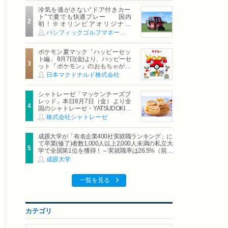
冷気を逃がさない“ドア付きカー
ト”で夏でも快適プレー 国内
初！※オリンピアオリジナル
「AirCon Cart（エアコンカー
パシフィックゴルフマネージメント株式会社
ト）」導入 | ＰＧＭ
ポケモン夏マック「ハッピーセッ
ト編」 8月7日(金)より、ハッピーセ
ット『ポケモン』のおもちゃが期
間限定登場
日本マクドナルド株式会社
シャトレーゼ「マッケンチーズブ
レッド」本日8月7日（金）より全
国のシャトレーゼ・YATSUDOKIで
発売
株式会社シャトレーゼ
成蹊大学が「有名企業400社実就職ランキング」に
て卒業(修了)者数1,000人以上2,000人未満の私立大
学で全国第1位を獲得！～実就職率は26.5%（前年
比＋4.3pt）に伸長、東京の私立大学でも10位にラ
成蹊大学
ンクイン～
一覧を見る
カテゴリ