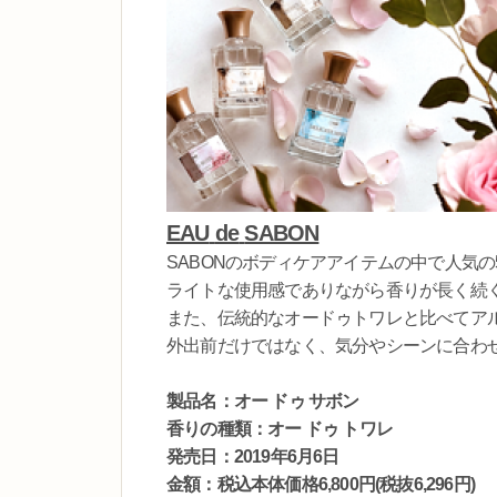
EAU
de
SABON
SABONのボディケアアイテムの中で人気
ライトな使用感でありながら香りが長く続
また、伝統的なオードゥトワレと比べてア
外出前だけではなく、気分やシーンに合わ
製品名
：オー ドゥ サボン
香りの
種類：オー ドゥ
トワレ
発売日：
2019
年
6
月
6
日
金額：税込本体価格
6,800
円
(
税抜
6,296
円
)