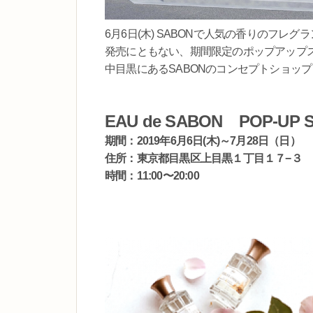
6月6日(木) SABONで人気の香りのフレグラン
発売にともない、期間限定のポップアップ
中目黒にあるSABONのコンセプトショップ『A
EAU de SABON
POP-UP
期間
：
2019
年
6
月
6
日
(
木
)
～
7
月
28
日
（日）
住所：
東京都
目黒区上目黒１丁目１７−
３
時間：11:00〜20:00