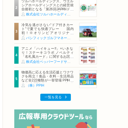
ツルハホールディングス、ウエル
シアホールディングスとの経営統
合後初となる「第26回JAPANドラ
ッグストアショー」に出展
株式会社ツルハホールディングス
冷気を逃がさない“ドア付きカー
ト”で夏でも快適プレー 国内
初！※オリンピアオリジナル
「AirCon Cart（エアコンカー
パシフィックゴルフマネージメント株式会社
ト）」導入 | ＰＧＭ
アニメ「ハイキュー!!」×いきな
り！ステーキコラボ ノベルティ
「名札風カード」に関するお詫び
および交換対応についてのご案内
株式会社ペッパーフードサービス
物価高に応える生活応援とワクワ
クを両立！食品・衣料・生活用品
など全222種類が一挙登場 PPIHグ
ループ「夏福袋」＆セール 8月6日
（株）PPIH
(木)より順次スタート
一覧を見る