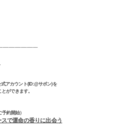
--------------------------------
ツ
公式アカウント
(ID
:@
サボン
)
を
ことができます。
ご予約開始）
ースで運命の香りに出会う