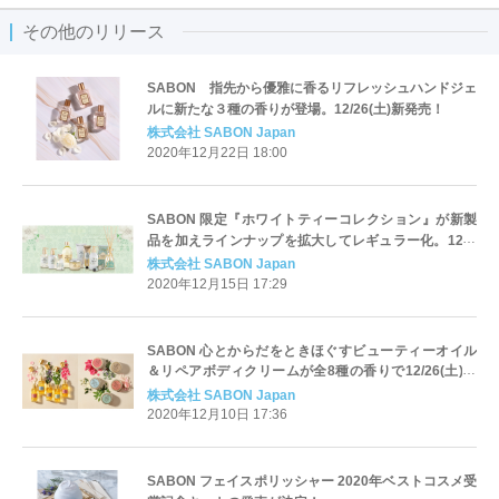
その他のリリース
SABON 指先から優雅に香るリフレッシュハンドジェ
ルに新たな３種の香りが登場。12/26(土)新発売！
株式会社 SABON Japan
2020年12月22日 18:00
SABON 限定『ホワイトティーコレクション』が新製
品を加えラインナップを拡大してレギュラー化。12月
26日(土)新発売！
株式会社 SABON Japan
2020年12月15日 17:29
SABON 心とからだをときほぐすビューティーオイル
＆リペアボディクリームが全8種の香りで12/26(土)新
発売！
株式会社 SABON Japan
2020年12月10日 17:36
SABON フェイスポリッシャー 2020年ベストコスメ受