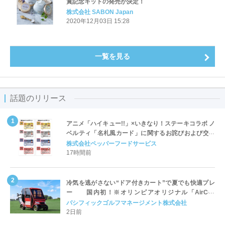
賞記念キットの発売が決定！
株式会社 SABON Japan
2020年12月03日 15:28
一覧を見る
話題のリリース
アニメ「ハイキュー!!」×いきなり！ステーキコラボ ノ
ベルティ「名札風カード」に関するお詫びおよび交換
対応についてのご案内
株式会社ペッパーフードサービス
17時間前
冷気を逃がさない“ドア付きカート”で夏でも快適プレ
ー 国内初！※オリンピアオリジナル「AirCon
Cart（エアコンカート）」導入 | ＰＧＭ
パシフィックゴルフマネージメント株式会社
2日前