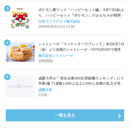
ポケモン夏マック「ハッピーセット編」 8月7日(金)よ
り、ハッピーセット『ポケモン』のおもちゃが期間限
定登場
日本マクドナルド株式会社
2026年08月03日 12:00
シャトレーゼ「マッケンチーズブレッド」本日8月7日
（金）より全国のシャトレーゼ・YATSUDOKIで発売
株式会社シャトレーゼ
16時間前
成蹊大学が「有名企業400社実就職ランキング」にて
卒業(修了)者数1,000人以上2,000人未満の私立大学で
全国第1位を獲得！～実就職率は26.5%（前年比＋
成蹊大学
4.3pt）に伸長、東京の私立大学でも10位にランクイン
2日前
～
一覧を見る