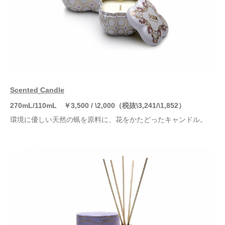
Scented
Candle
27
0mL/110mL
￥
3
,500 / \2,000
（税抜
\3,241/\1,852）
環境に優しい天然の蝋を原料に、花をかたどったキャンドル。