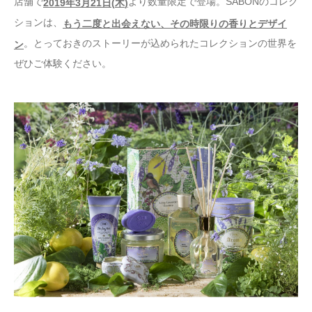
店舗で
より数量限定で登場。SABONのコレク
2019
年
3
月
21
日
(
木
)
ションは、
もう二度と出会えない、その時限りの香りとデザイ
。とっておきのストーリーが込められたコレクションの世界を
ン
ぜひご体験ください。