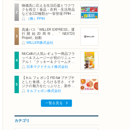
物価高に応える生活応援とワクワ
クを両立！食品・衣料・生活用品
など全222種類が一挙登場 PPIHグ
ループ「夏福袋」＆セール 8月6日
（株）PPIH
(木)より順次スタート
高速バス「WILLER EXPRESS」運
行開始20周年、「NEXT20
Project」始動
WILLER株式会社
McCaféの人気レギュラー商品フラ
ッペ＆スムージーが初のリニュー
アル！「クッキー＆クリームチョ
コフラッペ」「マンゴースムージ
日本マクドナルド株式会社
ー」8月5日（水）から販売開始
【キル フェ ボン】FIG fair プチプチ
とした食感、とろける甘さ、イチ
ジクの魅力をたっぷりと。新作を
含め、イチジク尽くしの全4種が登
キルフェボン株式会社
場8月20日（木）スタート
一覧を見る
カテゴリ