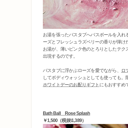
お湯を張ったバスタブへバスボールを入れ
ーズとフレッシュラズベリーの香りが弾け
お湯が、薄いピンク色のとろりとしたテク
出現するのです。
バスタブに浮かぶローズを愛でながら、
ロ
してボディウォッシュとしても使っても。
ホワイトデーのお配りギフト
にもおすすめ
Bath
Ball
Rose
Splash
￥
1,500
（税抜
\1,389）