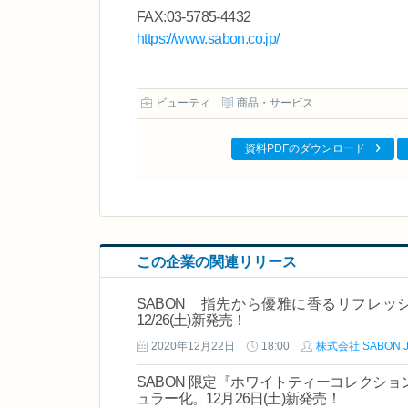
FAX:03‐5785‐4432
https://www.sabon.co.jp/
ビューティ
商品・サービス
資料PDFのダウンロード
この企業の関連リリース
SABON 指先から優雅に香るリフレ
12/26(土)新発売！
2020年12月22日
18:00
株式会社 SABON J
SABON 限定『ホワイトティーコレクシ
ュラー化。12月26日(土)新発売！