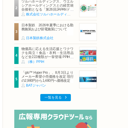
ツルハホールディングス、ウエル
シアホールディングスとの経営統
合後初となる「第26回JAPANドラ
ッグストアショー」に出展
株式会社ツルハホールディングス
日本製鉄 2026年夏季における勤
務施策および節電施策について
日本製鉄株式会社
物価高に応える生活応援とワクワ
クを両立！食品・衣料・生活用品
など全222種類が一挙登場 PPIHグ
ループ「夏福袋」＆セール 8月6日
（株）PPIH
(木)より順次スタート
「glo™ Hyper Pro」、8月3日より
メーカー希望小売価格を改定 現行
の2,980円から1,480円へ価格改定
BATジャパン
一覧を見る