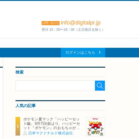
info@digitalpr.jp
お問い合わせ
受付 10：00〜18：00（土日祝日を除く）
ログインはこちら
検索
人気の記事
ポケモン夏マック「ハッピーセッ
ト編」 8月7日(金)より、ハッピーセ
ット『ポケモン』のおもちゃが期
間限定登場
日本マクドナルド株式会社