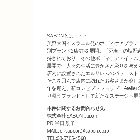
SABONとは・・・
美容大国イスラエル発のボディケアブランドで
別ブランド2店舗)を展開。「死海」の塩
持されており、その他ボディケアアイテム
展開で、人々の生活に豊かさと彩りを与え
店内に設置されたエルサレムのパワースト
そこを囲んで店内に訪れたお客さまが楽しみ
年を迎え、新コンセプトショップ「Atelie
り添うブランドとして新たなステージへ展
本件に関するお問合わせ先
株式会社SABON Japan
PR 半田 景子
MAIL: pr-support@sabon.co.jp
TEL:03-5785-4568