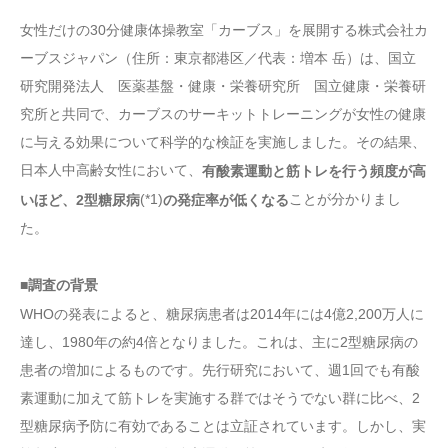
女性だけの30分健康体操教室「カーブス」を展開する株式会社カ
ーブスジャパン（住所：東京都港区／代表：増本 岳）は、国立
研究開発法人 医薬基盤・健康・栄養研究所 国立健康・栄養研
究所と共同で、カーブスのサーキットトレーニングが女性の健康
に与える効果について科学的な検証を実施しました。その結果、
日本人中高齢女性において、
有酸素運動と筋トレを行う頻度が高
(*1)
ことが分かりまし
いほど、2型糖尿病
の発症率が低くなる
た。
■調査の背景
WHOの発表によると、糖尿病患者は2014年には4億2,200万人に
達し、1980年の約4倍となりました。これは、主に2型糖尿病の
患者の増加によるものです。先行研究において、週1回でも有酸
素運動に加えて筋トレを実施する群ではそうでない群に比べ、2
型糖尿病予防に有効であることは立証されています。しかし、実