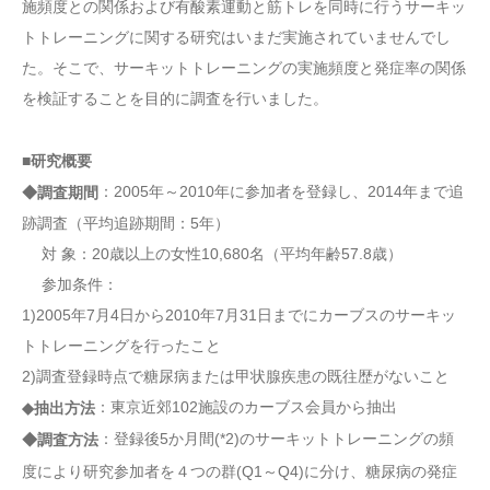
施頻度との関係および有酸素運動と筋トレを同時に行うサーキッ
トトレーニングに関する研究はいまだ実施されていませんでし
た。そこで、サーキットトレーニングの実施頻度と発症率の関係
を検証することを目的に調査を行いました。
■研究概要
：2005年～2010年に参加者を登録し、2014年まで追
◆調査期間
跡調査（平均追跡期間：5年）
対 象：20歳以上の女性10,680名（平均年齢57.8歳）
参加条件：
1)2005年7月4日から2010年7月31日までにカーブスのサーキッ
トトレーニングを行ったこと
2)調査登録時点で糖尿病または甲状腺疾患の既往歴がないこと
：東京近郊102施設のカーブス会員から抽出
◆抽出方法
：登録後5か月間(*2)のサーキットトレーニングの頻
◆調査方法
度により研究参加者を４つの群(Q1～Q4)に分け、糖尿病の発症