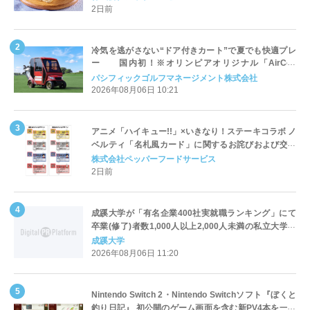
2日前
冷気を逃がさない“ドア付きカート”で夏でも快適プレ
ー 国内初！※オリンピアオリジナル「AirCon
Cart（エアコンカート）」導入 | ＰＧＭ
パシフィックゴルフマネージメント株式会社
2026年08月06日 10:21
アニメ「ハイキュー!!」×いきなり！ステーキコラボ ノ
ベルティ「名札風カード」に関するお詫びおよび交換
対応についてのご案内
株式会社ペッパーフードサービス
2日前
成蹊大学が「有名企業400社実就職ランキング」にて
卒業(修了)者数1,000人以上2,000人未満の私立大学で
全国第1位を獲得！～実就職率は26.5%（前年比＋
成蹊大学
4.3pt）に伸長、東京の私立大学でも10位にランクイン
2026年08月06日 11:20
～
Nintendo Switch 2・Nintendo Switchソフト『ぼくと
釣り日記』 初公開のゲーム画面を含む新PV4本を一挙