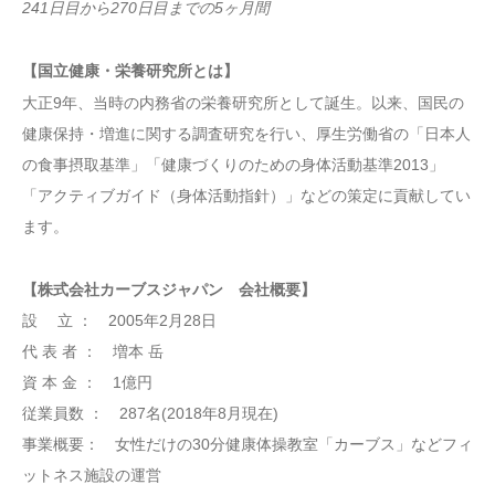
241日目から270日目までの5ヶ月間
【国立健康・栄養研究所とは】
大正9年、当時の内務省の栄養研究所として誕生。以来、国民の
健康保持・増進に関する調査研究を行い、厚生労働省の「日本人
の食事摂取基準」「健康づくりのための身体活動基準2013」
「アクティブガイド（身体活動指針）」などの策定に貢献してい
ます。
【株式会社カーブスジャパン 会社概要】
設 立 ： 2005年2月28日
代 表 者 ： 増本 岳
資 本 金 ： 1億円
従業員数 ： 287名(2018年8月現在)
事業概要： 女性だけの30分健康体操教室「カーブス」などフィ
ットネス施設の運営