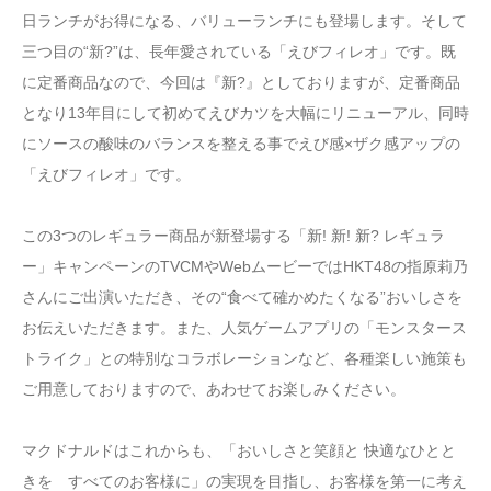
日ランチがお得になる、バリューランチにも登場します。そして
三つ目の“新?”は、長年愛されている「えびフィレオ」です。既
に定番商品なので、今回は『新?』としておりますが、定番商品
となり13年目にして初めてえびカツを大幅にリニューアル、同時
にソースの酸味のバランスを整える事でえび感×ザク感アップの
「えびフィレオ」です。
この3つのレギュラー商品が新登場する「新! 新! 新? レギュラ
ー」キャンペーンのTVCMやWebムービーではHKT48の指原莉乃
さんにご出演いただき、その“食べて確かめたくなる”おいしさを
お伝えいただきます。また、人気ゲームアプリの「モンスタース
トライク」との特別なコラボレーションなど、各種楽しい施策も
ご用意しておりますので、あわせてお楽しみください。
マクドナルドはこれからも、「おいしさと笑顔と 快適なひとと
きを すべてのお客様に」の実現を目指し、お客様を第一に考え