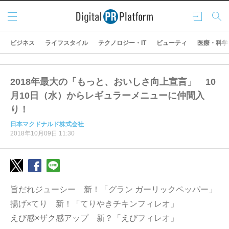
メニ
ログ
検索
ュー
イン
ビジネス
ライフスタイル
テクノロジー・IT
ビューティ
医療・科学
2018年最大の「もっと、おいしさ向上宣言」 10
月10日（水）からレギュラーメニューに仲間入
り！
日本マクドナルド株式会社
2018年10月09日 11:30
旨だれジューシー 新！「グラン ガーリックペッパー」
揚げ×てり 新！「てりやきチキンフィレオ」
えび感×ザク感アップ 新？「えびフィレオ」