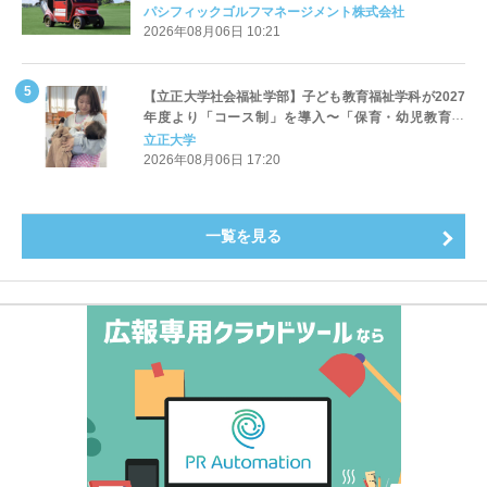
Cart（エアコンカート）」導入 | ＰＧＭ
パシフィックゴルフマネージメント株式会社
2026年08月06日 10:21
【立正大学社会福祉学部】子ども教育福祉学科が2027
年度より「コース制」を導入〜「保育・幼児教育」
「初等教育」「子ども心理」の3コースを新設し、目指
立正大学
すキャリアと学びを明確化〜
2026年08月06日 17:20
一覧を見る