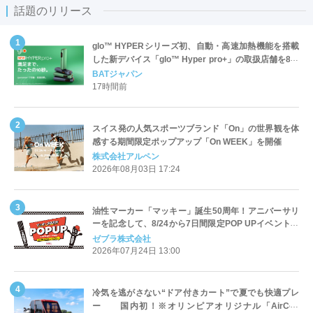
話題のリリース
glo™ HYPERシリーズ初、自動・高速加熱機能を搭載
した新デバイス「glo™ Hyper pro+」の取扱店舗を8月
17日より全国へ拡大
BATジャパン
17時間前
スイス発の人気スポーツブランド「On」の世界観を体
感する期間限定ポップアップ「On WEEK」を開催
株式会社アルペン
2026年08月03日 17:24
油性マーカー「マッキー」誕生50周年！アニバーサリ
ーを記念して、8/24から7日間限定POP UPイベントを
渋谷RAYARD MIYASHITA PARKで開催！
ゼブラ株式会社
2026年07月24日 13:00
冷気を逃がさない“ドア付きカート”で夏でも快適プレ
ー 国内初！※オリンピアオリジナル「AirCon