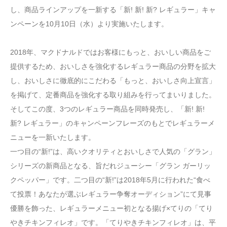
し、商品ラインアップを一新する「新! 新! 新? レギュラー」キャ
ンペーンを10月10日（水）より実施いたします。
2018年、マクドナルドではお客様にもっと、おいしい商品をご
提供するため、おいしさを強化するレギュラー商品の分野を拡大
し、おいしさに徹底的にこだわる「もっと、おいしさ向上宣言」
を掲げて、定番商品を強化する取り組みを行ってまいりました。
そしてこの度、3つのレギュラー商品を同時発売し、「新! 新!
新? レギュラー」のキャンペーンフレーズのもとでレギュラーメ
ニューを一新いたします。
一つ目の“新!”は、高いクオリティとおいしさで人気の「グラン」
シリーズの新商品となる、旨だれジューシー「グラン ガーリッ
クペッパー」です。二つ目の“新!”は2018年5月に行われた“食べ
て投票！あなたが選ぶレギュラー争奪オーディション”にて見事
優勝を飾った、レギュラーメニュー初となる揚げ×てりの「てり
やきチキンフィレオ」です。「てりやきチキンフィレオ」は、平