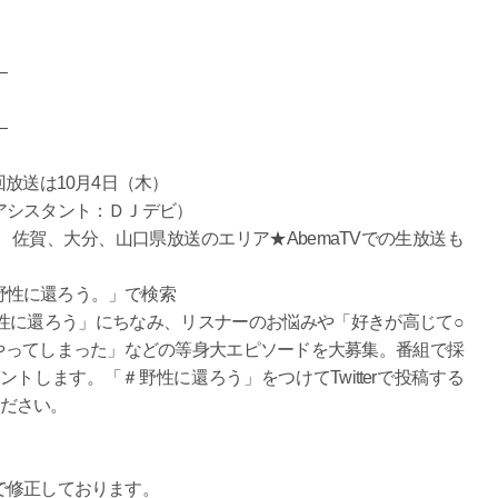
―
―
初回放送は10月4日（木）
アシスタント：ＤＪデビ）
佐賀、大分、山口県放送のエリア★AbemaTVでの生放送も
性に還ろう。」で検索
性に還ろう」にちなみ、リスナーのお悩みや「好きが高じて○
やってしまった」などの等身大エピソードを大募集。番組で採
トします。「＃野性に還ろう」をつけてTwitterで投稿する
てください。
で修正しております。