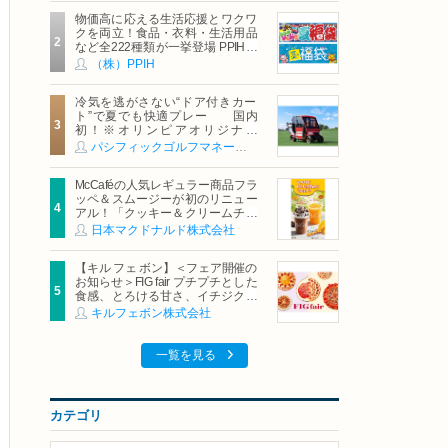
物価高に応える生活応援とワクワ
クを両立！食品・衣料・生活用品
など全222種類が一挙登場 PPIHグ
ループ「夏福袋」＆セール 8月6日
（株）PPIH
(木)より順次スタート
冷気を逃がさない“ドア付きカー
ト”で夏でも快適プレー 国内
初！※オリンピアオリジナル
「AirCon Cart（エアコンカー
パシフィックゴルフマネージメント株式会社
ト）」導入 | ＰＧＭ
McCaféの人気レギュラー商品フラ
ッペ＆スムージーが初のリニュー
アル！「クッキー＆クリームチョ
コフラッペ」「マンゴースムージ
日本マクドナルド株式会社
ー」8月5日（水）から販売開始
【キル フェ ボン】＜フェア開催の
お知らせ＞FIG fair プチプチとした
食感、とろける甘さ、イチジクの
魅力をたっぷりと。新作を含め、
キルフェボン株式会社
イチジク尽くしの全4種が登場8月
20日（木）スタート
一覧を見る
カテゴリ