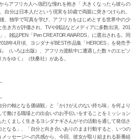
期からアフリカ人へ強烈な憧れを抱き「 大きくなったら彼らの
、自分は日本人だという現実を10歳で両親に突きつけられ、
の後、独学で写真を学び、アフリカをはじめとする世界中の少
生き方が評価され、TVや雑誌などメディアに多数出演。201
雑誌PEN「Pen CREATOR AWARDS」に選出される。同
18年4月頃、ヨシダナギBEST作品集「HEROES」を発売予
TION』（いろは出版）、アフリカ渡航中に遭遇した数々のエピソ
リカをゆく』（扶桑社）がある。
―
―
自分の軸となる価値観」と「かけがえのない持ち味」を何より
して働ける職場との出会いのお手伝いをすることをミッション
もたくましく生きるヨシダナギさんがその活動を通して発信さ
力となる」、「自分と向き合いありのまま行動すると、いつの
うメッセージへの共感から、今回、彼女が取り組まれる新番組