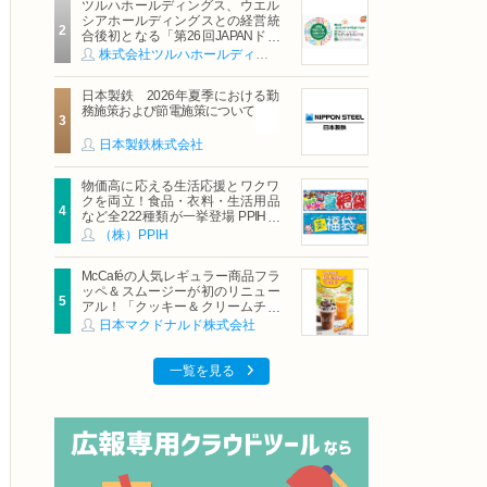
ツルハホールディングス、ウエル
シアホールディングスとの経営統
合後初となる「第26回JAPANドラ
ッグストアショー」に出展
株式会社ツルハホールディングス
日本製鉄 2026年夏季における勤
務施策および節電施策について
日本製鉄株式会社
物価高に応える生活応援とワクワ
クを両立！食品・衣料・生活用品
など全222種類が一挙登場 PPIHグ
ループ「夏福袋」＆セール 8月6日
（株）PPIH
(木)より順次スタート
McCaféの人気レギュラー商品フラ
ッペ＆スムージーが初のリニュー
アル！「クッキー＆クリームチョ
コフラッペ」「マンゴースムージ
日本マクドナルド株式会社
ー」8月5日（水）から販売開始
一覧を見る