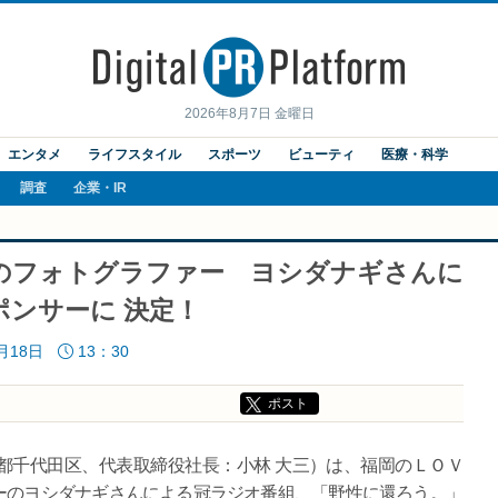
2026年8月7日 金曜日
エンタメ
ライフスタイル
スポーツ
ビューティ
医療・科学
調査
企業・IR
のフォトグラファー ヨシダナギさんに
ンサーに 決定！
9月18日
13：30
ポスト
都千代田区、代表取締役社長：小林 大三）は、福岡のＬＯＶ
ーのヨシダナギさんによる冠ラジオ番組、「野性に還ろう。」