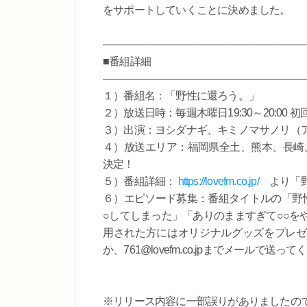
をサポートしていくことに決めました。
―――――――――――――――――――
■番組詳細
―――――――――――――――――――
１）番組名：「野性に還ろう。」
２）放送日時：毎週木曜日19:30～20:00 
３）出演：ヨシダナギ、キミノマサノリ（
４）放送エリア：福岡県全土、熊本、長崎、
決定！
５）番組詳細：
https://lovefm.co.jp/
より「野
６）エピソード募集：番組タイトルの「野
○してしまった」「ありのまますぎて○○を
用された方にはオリジナルグッズをプレゼン
か、761@lovefm.co.jpまでメールで送っ
※リリース内容に一部誤りがありましたの