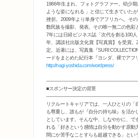
1986年生まれ、フォトグラファー。幼少
ような姿になれる 」と信じて生きていたが
挫折。2009年より単身でアフリカへ。そ
数民族を撮影、発表。その唯一無二の色彩と
7年には日経ビジネス誌「次代を創る100人」、
年、講談社出版文化賞【写真賞】を受賞。20
定。近著には、写真集『SURI COLLEC
ードをまとめた紀行本『ヨシダ、裸でアフ
http://nagi-yoshida.com/wordpress/
―――――――――――――――――――
■スポンサー決定の背景
―――――――――――――――――――
リクルートキャリアでは、一人ひとりの「
も尊重し、誰もが『自分の持ち味』を活か
としています。そんな中、しなやかに、で
れる「好きという感情は自分を動かす原動
間にか苦手なことすらも超越できる」とい