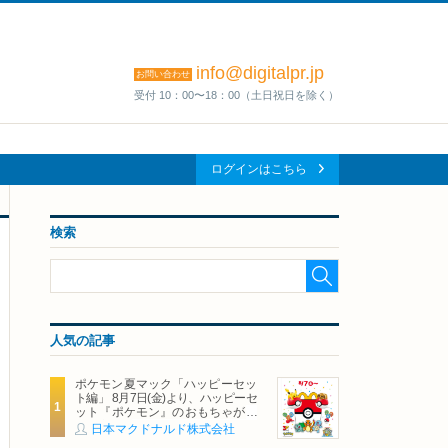
info@digitalpr.jp
お問い合わせ
受付 10：00〜18：00（土日祝日を除く）
ログインはこちら
検索
人気の記事
ポケモン夏マック「ハッピーセッ
ト編」 8月7日(金)より、ハッピーセ
ット『ポケモン』のおもちゃが期
間限定登場
日本マクドナルド株式会社