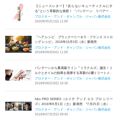
【ニュースレター】“反らないキューティクルにす
る”という革新的な発想！ 「パンテーン リペアー ゴ
ールデン カプセル ミルク」の特長を大解剖！
プロクター・アンド・ギャンブル・ジャパン株式会社
2020年05月13日 11:00
「ヘア レシピ ブラックベリー＆ラ・フランス ストロ
ング レシピ」 2018年10月3日（水）新発売
プロクター・アンド・ギャンブル・ジャパン株式会社
2018年09月04日 11:00
パンテーンから最高級ライン「ミラクルズ」誕生！ミ
ルクとオイルの効果を発揮する革新の2層トリートメン
ト＜2018年9月15日（土）全国発売＞
プロクター・アンド・ギャンブル・ジャパン株式会社
2018年08月28日 10:30
h&s PRO SERIES（エイチ アンド エス プロ シリー
ズ）2018年9月1日（土）新発売 *7月25日（水）～
Web限定先行発売スタート
プロクター・アンド・ギャンブル・ジャパン株式会社
2018年07月25日 09:40