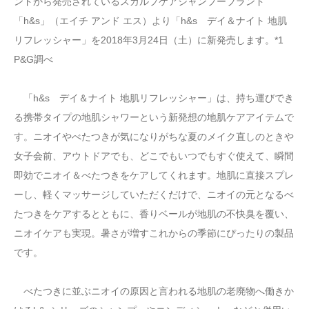
ンドから発売されているスカルプケアシャンプーブランド
「h&s」（エイチ アンド エス）より「h&s デイ＆ナイト 地肌
リフレッシャー」を2018年3月24日（土）に新発売します。*1
P&G調べ
「h&s デイ＆ナイト 地肌リフレッシャー」は、持ち運びでき
る携帯タイプの地肌シャワーという新発想の地肌ケアアイテムで
す。ニオイやべたつきが気になりがちな夏のメイク直しのときや
女子会前、アウトドアでも、どこでもいつでもすぐ使えて、瞬間
即効でニオイ＆べたつきをケアしてくれます。地肌に直接スプレ
ーし、軽くマッサージしていただくだけで、ニオイの元となるべ
たつきをケアするとともに、香りベールが地肌の不快臭を覆い、
ニオイケアも実現。暑さが増すこれからの季節にぴったりの製品
です。
べたつきに並ぶニオイの原因と言われる地肌の老廃物へ働きか