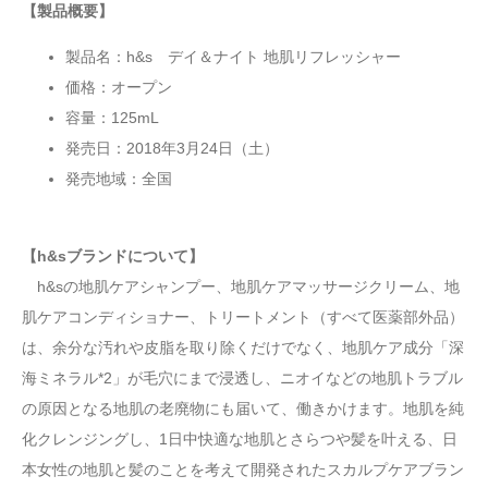
【製品概要】
製品名：h&s デイ＆ナイト 地肌リフレッシャー
価格：オープン
容量：125mL
発売日：2018年3月24日（土）
発売地域：全国
【h&sブランドについて】
h&sの地肌ケアシャンプー、地肌ケアマッサージクリーム、地
肌ケアコンディショナー、トリートメント（すべて医薬部外品）
は、余分な汚れや皮脂を取り除くだけでなく、地肌ケア成分「深
海ミネラル*2」が毛穴にまで浸透し、ニオイなどの地肌トラブル
の原因となる地肌の老廃物にも届いて、働きかけます。地肌を純
化クレンジングし、1日中快適な地肌とさらつや髪を叶える、日
本女性の地肌と髪のことを考えて開発されたスカルプケアブラン