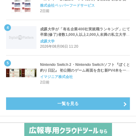
対応についてのご案内
株式会社ペッパーフードサービス
2日前
成蹊大学が「有名企業400社実就職ランキング」にて
卒業(修了)者数1,000人以上2,000人未満の私立大学で
全国第1位を獲得！～実就職率は26.5%（前年比＋
成蹊大学
4.3pt）に伸長、東京の私立大学でも10位にランクイン
2026年08月06日 11:20
～
Nintendo Switch 2・Nintendo Switchソフト『ぼくと
釣り日記』 初公開のゲーム画面を含む新PV4本を一挙
公開！
イマジニア株式会社
2日前
一覧を見る