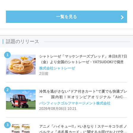
一覧を見る
話題のリリース
シャトレーゼ「マッケンチーズブレッド」本日8月7日
（金）より全国のシャトレーゼ・YATSUDOKIで発売
株式会社シャトレーゼ
2日前
冷気を逃がさない“ドア付きカート”で夏でも快適プレ
ー 国内初！※オリンピアオリジナル「AirCon
Cart（エアコンカート）」導入 | ＰＧＭ
パシフィックゴルフマネージメント株式会社
2026年08月06日 10:21
アニメ「ハイキュー!!」×いきなり！ステーキコラボ ノ
ベルティ「名札風カード」に関するお詫びおよび交換