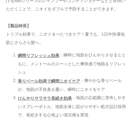
けるh&sシリーズのシャンプーやコンディショナーなどと併用い
ただくことで、ニオイをダブルで予防することができます。
【製品特長】
トリプル効果で、ニオイ＆べたつきケア！夏でも、1日中快適地
肌とさらさら髪へ。
：瞬時に地肌をひんやりさせるとと
瞬間リフレッシュ効果
もに、メントールのスーッとした爽快感で地肌をリフレッ
シュ
：爽やかな香りベール
香りベール効果で瞬間ニオイケア
が、地肌の不快臭を覆い、瞬時にニオイをケア
：地肌の広範囲に塗布しやす
ひんやりサラサラ長続き効果
いスプレーボトル、地肌全体に拡がりやすい処方設計採用
で、長続きする心地よい清涼感を実現