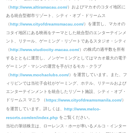
（
）およびマカオのコタイ地区に
http://www.altiramacau.com/
ある統合型都市リゾート、シティ・オブ・ドリームス
（
）を運営し、マカオの
http://www.cityofdreamsmacau.com/
コタイ地区にある映画をテーマとした統合型のエンターテインメ
ント、リテール、ゲーミング・リゾートであるスタジオ・シティ
（
）の株式の過半数を所有
http://www.studiocity-macau.com/
するとともに運営し、ノンゲーミングとしてはマカオ最大の電子
ゲーミング・マシンの運営を手がけるモカ・クラブ
（
）を運営しています。また、フ
http://www.mochaclubs.com/
ィリピンでは当社子会社がゲーミング、ホテル、リテールおよび
エンターテインメントを統合したリゾート施設、シティ・オブ・
ドリームス マニラ （
）
https://www.cityofdreamsmanila.com/
を運営しています。詳しくは、
http://www.melco-
をご覧ください。
resorts.com/en/index.php
当社の筆頭株主は、ローレンス・ホーが率いるメルコ・インター