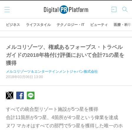
メニ
ログ
検索
ュー
イン
ビジネス
ライフスタイル
テクノロジー・IT
ビューティ
医療・科学
メルコリゾーツ、権威あるフォーブス・トラベル
ガイドの2018年格付け評価において合計71の星を
獲得
メルコリゾーツ＆エンターテインメントジャパン株式会社
2018年03月06日 13:00
すべての統合型リゾート施設が5つ星を獲得
合計11箇所が5つ星、4箇所が4つ星という偉業を達成
ヌワ マカオはすべての部門で5つ星を獲得した唯一のホ