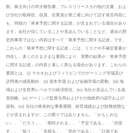
類、株主向けの年次報告書、プレスリリースその他の文書、およ
び当社の取締役、役員、従業員が第三者に向けて話す発言内容に
も、同様の「将来予想に関する記述」が含まれている場合があり
ます。会社が信じていることや見込んでいることなど、過去の歴
史的事実ではない内容はすべて「将来予想に関する記述」です。
これらの「将来予想に関する記述」には、リスクや不確定要素が
内在し、多くのさまざまな要因により、実際の結果が「将来予想
に関する記述」の内容と著しく異なる場合があります。これらの
要因とは、(i) マカオおよびフィリピンでのゲーミング市場及び
訪問者の成長動向、(ii) 資本市場 および金融市場の変動、(iii) 地
域および全世界レベルでの経済状況、(iv) 当社が見込んでいる成
長戦略、(v) ゲーミング監督当局およびその他政府の認可および
規制、(vi) 当社の将来的な事業展開、経営成績および財務状態な
どが含まれますが、この限りではありません。「かもしれな
い」、「だろう」、「期待される」、「予定である」、「目指
す」、「狙う」、「見積る」、「意向である」、「計画であ