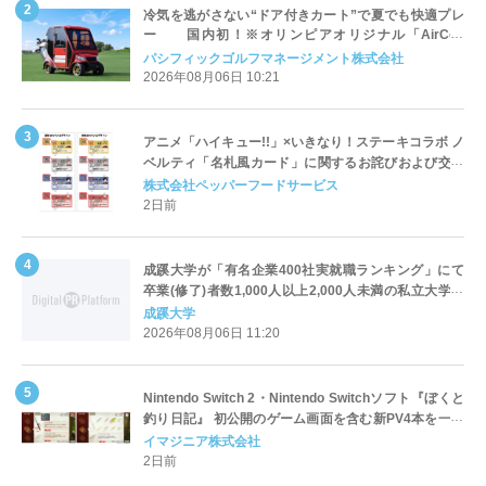
冷気を逃がさない“ドア付きカート”で夏でも快適プレ
ー 国内初！※オリンピアオリジナル「AirCon
Cart（エアコンカート）」導入 | ＰＧＭ
パシフィックゴルフマネージメント株式会社
2026年08月06日 10:21
アニメ「ハイキュー!!」×いきなり！ステーキコラボ ノ
ベルティ「名札風カード」に関するお詫びおよび交換
対応についてのご案内
株式会社ペッパーフードサービス
2日前
成蹊大学が「有名企業400社実就職ランキング」にて
卒業(修了)者数1,000人以上2,000人未満の私立大学で
全国第1位を獲得！～実就職率は26.5%（前年比＋
成蹊大学
4.3pt）に伸長、東京の私立大学でも10位にランクイン
2026年08月06日 11:20
～
Nintendo Switch 2・Nintendo Switchソフト『ぼくと
釣り日記』 初公開のゲーム画面を含む新PV4本を一挙
公開！
イマジニア株式会社
2日前