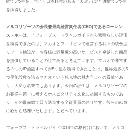
続で5つ星を、同じく日本料理の名店『天政』は4年連続で5つ星
を獲得しました。
メルコリゾーツの会長兼最高経営責任者(CEO)であるローレン
は、「フォーブス・トラベルガイドから素晴らしい評価
ス・ホー
を獲得できたのは、マカオとフィリピンで運営する我々の統合型
リゾート施設が、お客様に満足度の高いサービスと卓越した商品
を提供していることの証であると考えています。マカオで運営す
る３つのIR施設すべてが5つ星を獲得できたことは、世界最多の5
つ星施設数を誇るマカオという観光地の魅力向上への貢献であ
り、大変な名誉でもあります。今回の評価は、メルコリゾーツの
お客様を第一に考えるホスピタリティ文化に起因するものであ
り、その最前線で日々邁進する全従業員の誇りです。彼らの献身
に心から感謝いたします」と述べています。
フォーブス・トラベルガイド2018年の格付けにおいて、メルコ