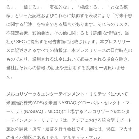
る」、「信じる」、「潜在的な」、「継続する」、「となる模
様」といった記述およびこれらに類似する表現により「将来予想
に関する記述」を特定できる場合があります。それらのリスク、
不確定要素、変動要因、その他に関するより詳細 な情報は、当
社が SEC に提出する報告書類に記載されます。本プレスリリー
スに記述されるすべての情報は、本プレスリリースの日付時点の
ものであり、適用される法令において必要とされる場合を除き、
当社はそれらの情報 の訂正や更新をする義務を一切負いませ
ん。
メルコリゾーツ＆エンターテインメント・リミテッドについて
米国預託株式(ADS)を米国 NASDAQ グローバル・セレクト・マ
ーケット(NASDAQ：MLCO)に上場するメルコリゾーツ&エンタ
ーテインメント・リミテッドは、アジアにおける統合型リゾート
施設の開発・所有・運営を行う会社です。当社は、現在、マカオ
のタイパ地区にあるホテル、アルティラ・マカオ