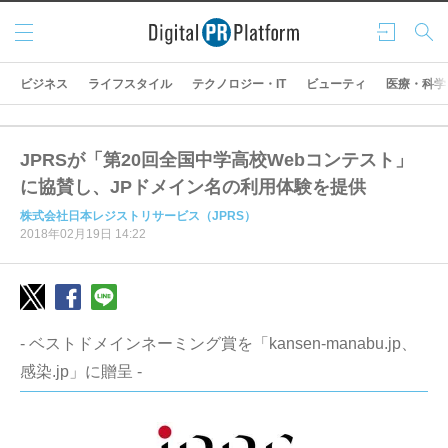
メニ
ログ
検索
ュー
イン
ビジネス
ライフスタイル
テクノロジー・IT
ビューティ
医療・科学
JPRSが「第20回全国中学高校Webコンテスト」
に協賛し、JPドメイン名の利用体験を提供
株式会社日本レジストリサービス（JPRS）
2018年02月19日 14:22
- ベストドメインネーミング賞を「kansen-manabu.jp、
感染.jp」に贈呈 -