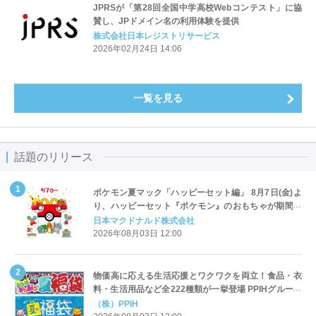
JPRSが「第28回全国中学高校Webコンテスト」に協
賛し、JPドメイン名の利用体験を提供
株式会社日本レジストリサービス
2026年02月24日 14:06
一覧を見る
話題のリリース
ポケモン夏マック「ハッピーセット編」 8月7日(金)よ
り、ハッピーセット『ポケモン』のおもちゃが期間限
定登場
日本マクドナルド株式会社
2026年08月03日 12:00
物価高に応える生活応援とワクワクを両立！食品・衣
料・生活用品など全222種類が一挙登場 PPIHグループ
「夏福袋」＆セール 8月6日(木)より順次スタート
（株）PPIH