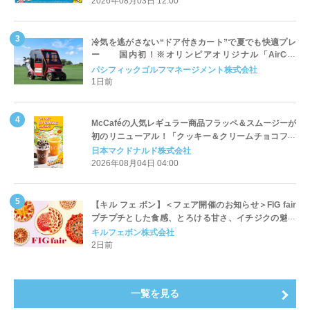
2026年08月03日 12:00
冷気を逃がさない“ドア付きカート”で夏でも快適プレ
ー 国内初！※オリンピアオリジナル「AirCon
Cart（エアコンカート）」導入 | ＰＧＭ
パシフィックゴルフマネージメント株式会社
1日前
McCaféの人気レギュラー商品フラッペ＆スムージーが
初のリニューアル！「クッキー＆クリームチョコフラ
ッペ」「マンゴースムージー」8月5日（水）から販売
日本マクドナルド株式会社
開始
2026年08月04日 04:00
【キル フェ ボン】＜フェア開催のお知らせ＞FIG fair
プチプチとした食感、とろける甘さ、イチジクの魅力
をたっぷりと。新作を含め、イチジク尽くしの全4種が
キルフェボン株式会社
登場8月20日（木）スタート
2日前
一覧を見る