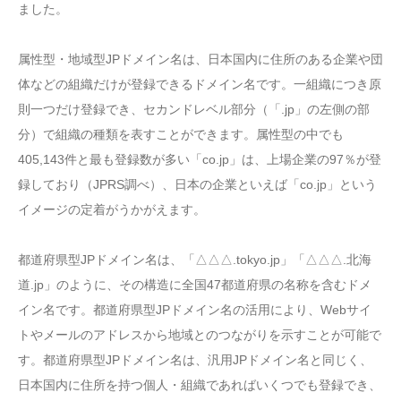
ました。
属性型・地域型JPドメイン名は、日本国内に住所のある企業や団
体などの組織だけが登録できるドメイン名です。一組織につき原
則一つだけ登録でき、セカンドレベル部分（「.jp」の左側の部
分）で組織の種類を表すことができます。属性型の中でも
405,143件と最も登録数が多い「co.jp」は、上場企業の97％が登
録しており（JPRS調べ）、日本の企業といえば「co.jp」という
イメージの定着がうかがえます。
都道府県型JPドメイン名は、「△△△.tokyo.jp」「△△△.北海
道.jp」のように、その構造に全国47都道府県の名称を含むドメ
イン名です。都道府県型JPドメイン名の活用により、Webサイ
トやメールのアドレスから地域とのつながりを示すことが可能で
す。都道府県型JPドメイン名は、汎用JPドメイン名と同じく、
日本国内に住所を持つ個人・組織であればいくつでも登録でき、