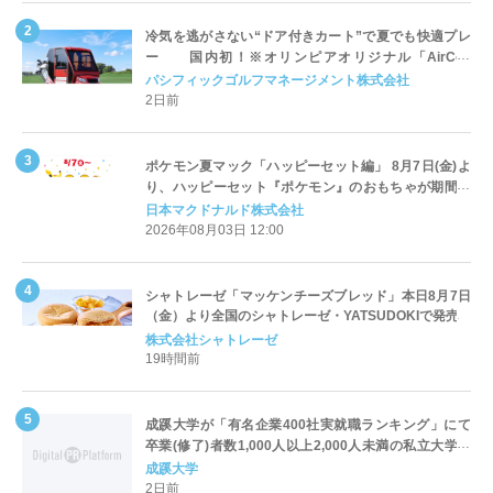
冷気を逃がさない“ドア付きカート”で夏でも快適プレ
ー 国内初！※オリンピアオリジナル「AirCon
Cart（エアコンカート）」導入 | ＰＧＭ
パシフィックゴルフマネージメント株式会社
2日前
ポケモン夏マック「ハッピーセット編」 8月7日(金)よ
り、ハッピーセット『ポケモン』のおもちゃが期間限
定登場
日本マクドナルド株式会社
2026年08月03日 12:00
シャトレーゼ「マッケンチーズブレッド」本日8月7日
（金）より全国のシャトレーゼ・YATSUDOKIで発売
株式会社シャトレーゼ
19時間前
成蹊大学が「有名企業400社実就職ランキング」にて
卒業(修了)者数1,000人以上2,000人未満の私立大学で
全国第1位を獲得！～実就職率は26.5%（前年比＋
成蹊大学
4.3pt）に伸長、東京の私立大学でも10位にランクイン
2日前