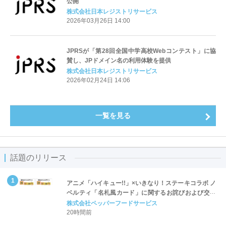
公開
株式会社日本レジストリサービス
2026年03月26日 14:00
JPRSが「第28回全国中学高校Webコンテスト」に協
賛し、JPドメイン名の利用体験を提供
株式会社日本レジストリサービス
2026年02月24日 14:06
一覧を見る
話題のリリース
アニメ「ハイキュー!!」×いきなり！ステーキコラボ ノ
ベルティ「名札風カード」に関するお詫びおよび交換
対応についてのご案内
株式会社ペッパーフードサービス
20時間前