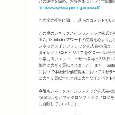
との連携を深め、お客さまにとって付加価
http://www.synnex-promo.jp/microsoft/
この度の受賞に関し、以下のコメントをい
この度のシネックスインフォテック株式会社様
017」Distributor アワードの受賞を心
シネックスインフォテック株式会社様は、
ダイレクト CSP ビジネスをグローバル
非常に高いエンドユーザー様向け 365 日
販売に大きく貢献されました。 また、Sur
において体験会や価値提案においてリセラ
に大きく貢献すると共に大きなインパクト
今後もシネックスインフォテック株式会社様との強
rosoft 365などマイクロソフトテク
に貢献してまいります。