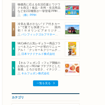
物価高に応える生活応援とワクワ
クを両立！食品・衣料・生活用品
など全222種類が一挙登場 PPIHグ
ループ「夏福袋」＆セール 8月6日
（株）PPIH
(木)より順次スタート
冷気を逃がさない“ドア付きカー
ト”で夏でも快適プレー 国内
初！※オリンピアオリジナル
「AirCon Cart（エアコンカー
パシフィックゴルフマネージメント株式会社
ト）」導入 | ＰＧＭ
McCaféの人気レギュラー商品フラ
ッペ＆スムージーが初のリニュー
アル！「クッキー＆クリームチョ
コフラッペ」「マンゴースムージ
日本マクドナルド株式会社
ー」8月5日（水）から販売開始
【キル フェ ボン】＜フェア開催の
お知らせ＞FIG fair プチプチとした
食感、とろける甘さ、イチジクの
魅力をたっぷりと。新作を含め、
キルフェボン株式会社
イチジク尽くしの全4種が登場8月
20日（木）スタート
一覧を見る
カテゴリ