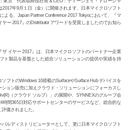
東京 代表取締役社長 & CEO：ティージェイ・トロージャ
2017年9月１日（金）に開催されます、日本マイクロソフト
n Partner Conference 2017 Tokyoにおいて、『マ
ー 2017』のDistributor アワードを受賞しましたのでお知ら
 ザ イヤー 2017』は、日本マイクロソフトのパートナー企業
ソフト製品を基盤とした総合ソリューションの提供や実績を持
indows 10搭載のSurfaceやSurface Hub デバイスを
ーション販売に加えクラウド・ソリューションにフォーカスし
lv(R)（クラウド ソルブ）」の展開や、SYNNEXのグループ会
4時間365日対応サポートセンターのサービスなど、総合的な
く評価されました。
ーバルディストリビューターとして、更に日本マイクロソフト