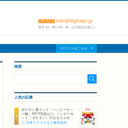
info@digitalpr.jp
お問い合わせ
受付 10：00〜18：00（土日祝日を除く）
ログインはこちら
検索
人気の記事
ポケモン夏マック「ハッピーセッ
ト編」 8月7日(金)より、ハッピーセ
ット『ポケモン』のおもちゃが期
間限定登場
日本マクドナルド株式会社