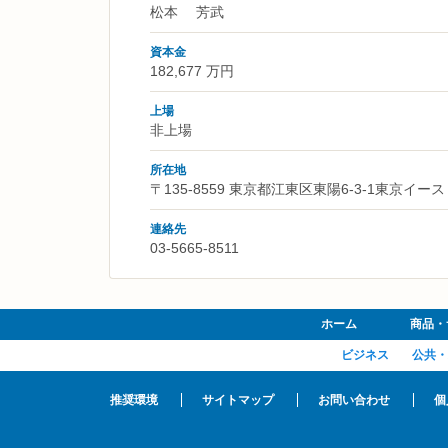
松本 芳武
資本金
182,677 万円
上場
非上場
所在地
〒135-8559 東京都江東区東陽6-3-1東京イー
連絡先
03-5665-8511
ホーム
商品・
ビジネス
公共・
推奨環境
サイトマップ
お問い合わせ
個