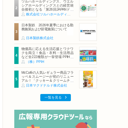
ツルハホールディングス、ウエル
シアホールディングスとの経営統
合後初となる「第26回JAPANドラ
ッグストアショー」に出展
株式会社ツルハホールディングス
日本製鉄 2026年夏季における勤
務施策および節電施策について
日本製鉄株式会社
物価高に応える生活応援とワクワ
クを両立！食品・衣料・生活用品
など全222種類が一挙登場 PPIHグ
ループ「夏福袋」＆セール 8月6日
（株）PPIH
(木)より順次スタート
McCaféの人気レギュラー商品フラ
ッペ＆スムージーが初のリニュー
アル！「クッキー＆クリームチョ
コフラッペ」「マンゴースムージ
日本マクドナルド株式会社
ー」8月5日（水）から販売開始
一覧を見る