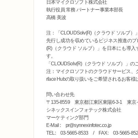
日本マイクロソフト株式会社
執行役員 常務 パートナー事業本部長
高橋 美波
注：「CLOUDSolv(R)（クラウド ソ
先行し成功を収めているビジネス推進のプロ
(R)（クラウド ソルブ）」を日本にも導
す。
「CLOUDSolv(R)（クラウド ソルブ
注：マイクロソフトのクラウドサービス、クラウ
rface Hubの取り扱いをご希望されるお
問い合わせ先
〒135-8559 東京都江東区東陽6-3-1 
シネックスインフォテック株式会社
マーケティング部門
E-Mail : pr@synnexinfotec.co.jp
TEL: 03-5665-8533 / FAX: 03-5665-85