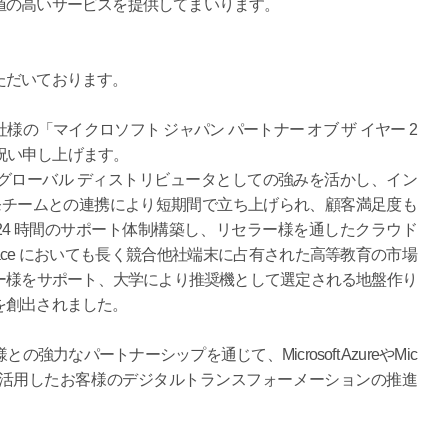
値の高いサービスを提供してまいります。
ただいております。
の「マイクロソフト ジャパン パートナー オブ ザ イヤー 2
よりお祝い申し上げます。
グローバル ディストリビュータとしての強みを活かし、イン
開発チームとの連携により短期間で立ち上げられ、顧客満足度も
× 24 時間のサポート体制構築し、リセラー様を通したクラウド
face においても長く競合他社端末に占有された高等教育の市場
ー様をサポート、大学により推奨機として選定される地盤作り
を創出されました。
力なパートナーシップを通じて、Microsoft AzureやMic
ノロジを活用したお客様のデジタルトランスフォーメーションの推進