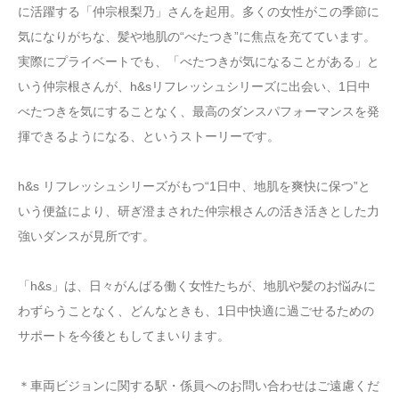
に活躍する「仲宗根梨乃」さんを起用。多くの女性がこの季節に
気になりがちな、髪や地肌の“べたつき”に焦点を充てています。
実際にプライベートでも、「べたつきが気になることがある」と
いう仲宗根さんが、h&sリフレッシュシリーズに出会い、1日中
べたつきを気にすることなく、最高のダンスパフォーマンスを発
揮できるようになる、というストーリーです。
h&s リフレッシュシリーズがもつ“1日中、地肌を爽快に保つ”と
いう便益により、研ぎ澄まされた仲宗根さんの活き活きとした力
強いダンスが見所です。
「h&s」は、日々がんばる働く女性たちが、地肌や髪のお悩みに
わずらうことなく、どんなときも、1日中快適に過ごせるための
サポートを今後ともしてまいります。
＊車両ビジョンに関する駅・係員へのお問い合わせはご遠慮くだ