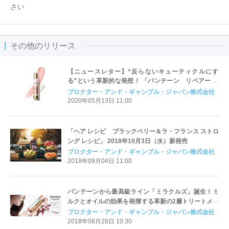
さい
その他のリリース
【ニュースレター】“反らないキューティクルにす
る”という革新的な発想！ 「パンテーン リペアー ゴ
ールデン カプセル ミルク」の特長を大解剖！
プロクター・アンド・ギャンブル・ジャパン株式会社
2020年05月13日 11:00
「ヘア レシピ ブラックベリー＆ラ・フランス ストロ
ング レシピ」 2018年10月3日（水）新発売
プロクター・アンド・ギャンブル・ジャパン株式会社
2018年09月04日 11:00
パンテーンから最高級ライン「ミラクルズ」誕生！ミ
ルクとオイルの効果を発揮する革新の2層トリートメン
ト＜2018年9月15日（土）全国発売＞
プロクター・アンド・ギャンブル・ジャパン株式会社
2018年08月28日 10:30