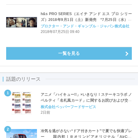
h&s PRO SERIES（エイチ アンド エス プロ シリー
ズ）2018年9月1日（土）新発売 *7月25日（水）～
Web限定先行発売スタート
プロクター・アンド・ギャンブル・ジャパン株式会社
2018年07月25日 09:40
一覧を見る
話題のリリース
アニメ「ハイキュー!!」×いきなり！ステーキコラボ ノ
ベルティ「名札風カード」に関するお詫びおよび交換
対応についてのご案内
株式会社ペッパーフードサービス
2日前
冷気を逃がさない“ドア付きカート”で夏でも快適プレ
ー 国内初！※オリンピアオリジナル「AirCon