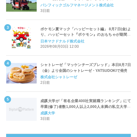
Cart（エアコンカート）」導入 | ＰＧＭ
パシフィックゴルフマネージメント株式会社
3日前
ポケモン夏マック「ハッピーセット編」 8月7日(金)よ
り、ハッピーセット『ポケモン』のおもちゃが期間限
定登場
日本マクドナルド株式会社
2026年08月03日 12:00
シャトレーゼ「マッケンチーズブレッド」本日8月7日
（金）より全国のシャトレーゼ・YATSUDOKIで発売
株式会社シャトレーゼ
2日前
成蹊大学が「有名企業400社実就職ランキング」にて
卒業(修了)者数1,000人以上2,000人未満の私立大学で
全国第1位を獲得！～実就職率は26.5%（前年比＋
成蹊大学
4.3pt）に伸長、東京の私立大学でも10位にランクイン
3日前
～