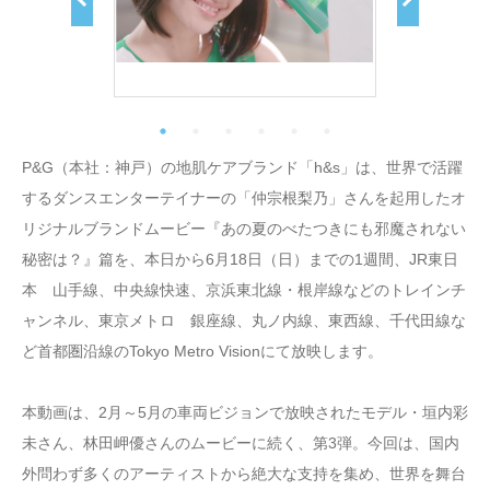
P&G（本社：神戸）の地肌ケアブランド「h&s」は、世界で活躍
するダンスエンターテイナーの「仲宗根梨乃」さんを起用したオ
リジナルブランドムービー『あの夏のべたつきにも邪魔されない
秘密は？』篇を、本日から6月18日（日）までの1週間、JR東日
本 山手線、中央線快速、京浜東北線・根岸線などのトレインチ
ャンネル、東京メトロ 銀座線、丸ノ内線、東西線、千代田線な
ど首都圏沿線のTokyo Metro Visionにて放映します。
本動画は、2月～5月の車両ビジョンで放映されたモデル・垣内彩
未さん、林田岬優さんのムービーに続く、第3弾。今回は、国内
外問わず多くのアーティストから絶大な支持を集め、世界を舞台