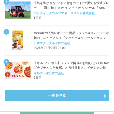
冷気を逃がさない“ドア付きカート”で夏でも快適プレ
ー 国内初！※オリンピアオリジナル「AirCon
Cart（エアコンカート）」導入 | ＰＧＭ
パシフィックゴルフマネージメント株式会社
1日前
McCaféの人気レギュラー商品フラッペ＆スムージーが
初のリニューアル！「クッキー＆クリームチョコフラ
ッペ」「マンゴースムージー」8月5日（水）から販売
日本マクドナルド株式会社
開始
2026年08月04日 04:00
【キル フェ ボン】＜フェア開催のお知らせ＞FIG fair
プチプチとした食感、とろける甘さ、イチジクの魅力
をたっぷりと。新作を含め、イチジク尽くしの全4種が
キルフェボン株式会社
登場8月20日（木）スタート
2日前
一覧を見る