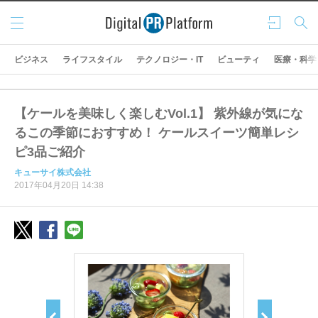
メニ
ログ
検索
ュー
イン
ビジネス
ライフスタイル
テクノロジー・IT
ビューティ
医療・科学
【ケールを美味しく楽しむVol.1】 紫外線が気にな
るこの季節におすすめ！ ケールスイーツ簡単レシ
ピ3品ご紹介
キューサイ株式会社
2017年04月20日 14:38