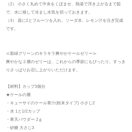
（2） 小さく丸めて中央をくぼませ、熱湯で浮き上がるまで茹
で、水に移して冷まし水気を切っておきます。
（3） 器に2とフルーツを入れ、ソーダ水、レモン汁を注ぎ完成
です。
≪新緑グリーンのキラキラ爽やかケールゼリー≫
爽やかな２層のゼリーは、これからの季節にもぴったり。すっき
りさっぱりお召し上がりいただけます。
【材料】カップ3個分
★ケールの層
・キューサイのケール青汁(粉末タイプ) 小さじ2
・水 1と1/2カップ
・寒天パウダー 2ｇ
・砂糖 大さじ3