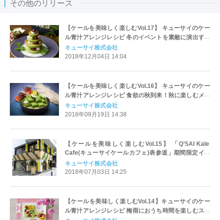
その他のリリース
【ケールを美味しく楽しむVol.17】 キューサイのケー
ル青汁アレンジレシピ 冬のイベントを素敵に演出する
メニュー特集
キューサイ株式会社
2018年12月04日 14:04
【ケールを美味しく楽しむVol.16】 キューサイのケー
ル青汁アレンジレシピ 食欲の秋到来！秋に楽しむメニ
ュー特集
キューサイ株式会社
2018年09月19日 14:38
【ケールを美味しく楽しむVol.15】 「Q’SAI Kale
Cafe(キューサイケールカフェ)表参道」期間限定イベ
ントで好評！ケールのアレンジメニュー
キューサイ株式会社
2018年07月03日 14:25
【ケールを美味しく楽しむVol.14】キューサイのケー
ル青汁アレンジレシピ 梅雨におうち時間を楽しむスウ
ィーツ特集