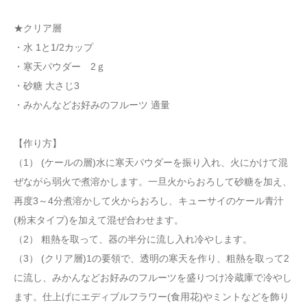
★クリア層
・水 1と1/2カップ
・寒天パウダー 2ｇ
・砂糖 大さじ3
・みかんなどお好みのフルーツ 適量
【作り方】
（1） (ケールの層)水に寒天パウダーを振り入れ、火にかけて混
ぜながら弱火で煮溶かします。一旦火からおろして砂糖を加え、
再度3～4分煮溶かして火からおろし、キューサイのケール青汁
(粉末タイプ)を加えて混ぜ合わせます。
（2） 粗熱を取って、器の半分に流し入れ冷やします。
（3） (クリア層)1の要領で、透明の寒天を作り、粗熱を取って2
に流し、みかんなどお好みのフルーツを盛りつけ冷蔵庫で冷やし
ます。仕上げにエディブルフラワー(食用花)やミントなどを飾り