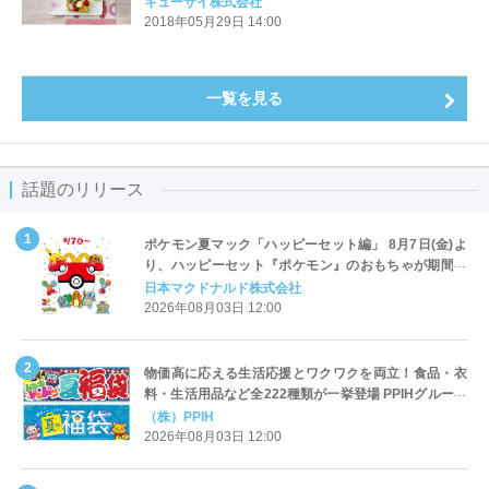
キューサイ株式会社
2018年05月29日 14:00
一覧を見る
話題のリリース
ポケモン夏マック「ハッピーセット編」 8月7日(金)よ
り、ハッピーセット『ポケモン』のおもちゃが期間限
定登場
日本マクドナルド株式会社
2026年08月03日 12:00
物価高に応える生活応援とワクワクを両立！食品・衣
料・生活用品など全222種類が一挙登場 PPIHグループ
「夏福袋」＆セール 8月6日(木)より順次スタート
（株）PPIH
2026年08月03日 12:00