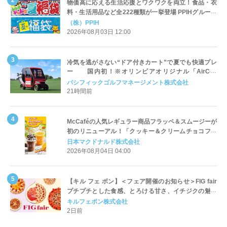
物価高に応える生活応援とワクワクを両立！食品・衣
料・生活用品など全222種類が一挙登場 PPIHグループ
「夏福袋」＆セール 8月6日(木)より順次スタート
（株）PPIH
2026年08月03日 12:00
冷気を逃がさない“ドア付きカート”で夏でも快適プレ
ー 国内初！※オリンピアオリジナル「AirCon
Cart（エアコンカート）」導入 | ＰＧＭ
パシフィックゴルフマネージメント株式会社
21時間前
McCaféの人気レギュラー商品フラッペ＆スムージーが
初のリニューアル！「クッキー＆クリームチョコフラ
ッペ」「マンゴースムージー」8月5日（水）から販売
日本マクドナルド株式会社
開始
2026年08月04日 04:00
【キル フェ ボン】＜フェア開催のお知らせ＞FIG fair
プチプチとした食感、とろける甘さ、イチジクの魅力
をたっぷりと。新作を含め、イチジク尽くしの全4種が
キルフェボン株式会社
登場8月20日（木）スタート
2日前