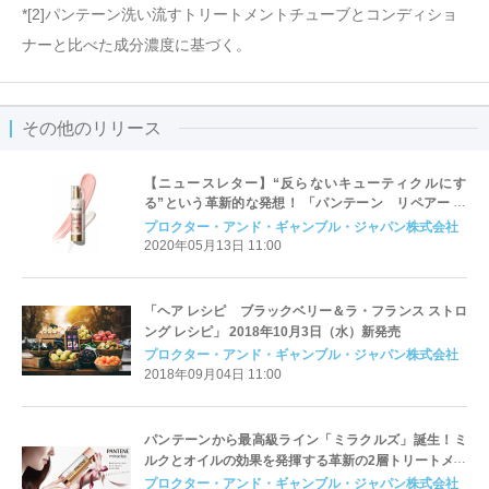
*[2]パンテーン洗い流すトリートメントチューブとコンディショ
ナーと比べた成分濃度に基づく。
その他のリリース
【ニュースレター】“反らないキューティクルにす
る”という革新的な発想！ 「パンテーン リペアー ゴ
ールデン カプセル ミルク」の特長を大解剖！
プロクター・アンド・ギャンブル・ジャパン株式会社
2020年05月13日 11:00
「ヘア レシピ ブラックベリー＆ラ・フランス ストロ
ング レシピ」 2018年10月3日（水）新発売
プロクター・アンド・ギャンブル・ジャパン株式会社
2018年09月04日 11:00
パンテーンから最高級ライン「ミラクルズ」誕生！ミ
ルクとオイルの効果を発揮する革新の2層トリートメン
ト＜2018年9月15日（土）全国発売＞
プロクター・アンド・ギャンブル・ジャパン株式会社