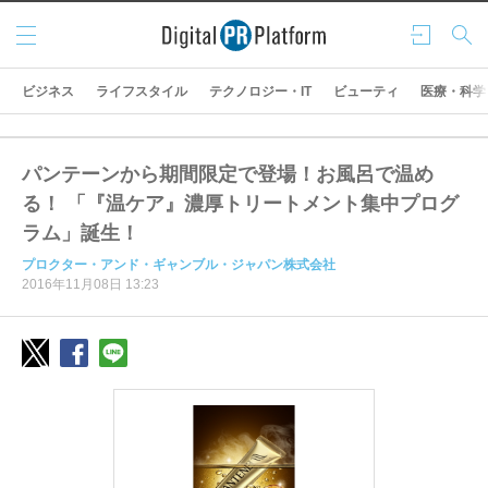
メニ
ログ
検索
ュー
イン
ビジネス
ライフスタイル
テクノロジー・IT
ビューティ
医療・科学
パンテーンから期間限定で登場！お風呂で温め
る！ 「『温ケア』濃厚トリートメント集中プログ
ラム」誕生！
プロクター・アンド・ギャンブル・ジャパン株式会社
2016年11月08日 13:23