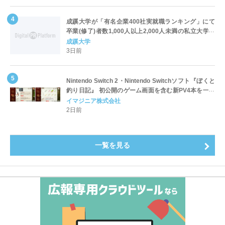
成蹊大学が「有名企業400社実就職ランキング」にて
卒業(修了)者数1,000人以上2,000人未満の私立大学で
全国第1位を獲得！～実就職率は26.5%（前年比＋
成蹊大学
4.3pt）に伸長、東京の私立大学でも10位にランクイン
3日前
～
Nintendo Switch 2・Nintendo Switchソフト『ぼくと
釣り日記』 初公開のゲーム画面を含む新PV4本を一挙
公開！
イマジニア株式会社
2日前
一覧を見る