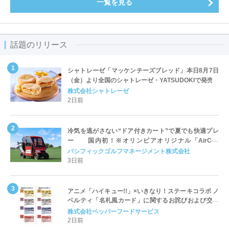
一覧を見る
話題のリリース
シャトレーゼ「マッケンチーズブレッド」本日8月7日
（金）より全国のシャトレーゼ・YATSUDOKIで発売
株式会社シャトレーゼ
2日前
冷気を逃がさない“ドア付きカート”で夏でも快適プレ
ー 国内初！※オリンピアオリジナル「AirCon
Cart（エアコンカート）」導入 | ＰＧＭ
パシフィックゴルフマネージメント株式会社
3日前
アニメ「ハイキュー!!」×いきなり！ステーキコラボ ノ
ベルティ「名札風カード」に関するお詫びおよび交換
対応についてのご案内
株式会社ペッパーフードサービス
2日前