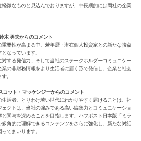
軽微なものと見込んでおりますが、中⻑期的には両社の企業
鈴木 勇夫からのコメント
の重要性が高まる中、若年層・潜在個人投資家との新たな接点
マとなっています。
に対する発信力、そして当社のステークホルダーコミュニケー
企業の非財務情報をより生活者に届く形で発信し、企業と社会
ます。
CEO スコット・マッケンジーからのコメント
の生活者、とりわけ若い世代にわかりやすく届けることは、社
ジェクトは、当社の強みである高い編集力とコミュニケーショ
解と関与を深めることを目指します。ハフポスト日本版「ミラ
を多角的に理解できるコンテンツをさらに強化し、新たな対話
図ってまいります。