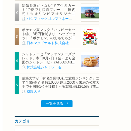
冷気を逃がさない“ドア付きカー
ト”で夏でも快適プレー 国内
初！※オリンピアオリジナル
「AirCon Cart（エアコンカー
パシフィックゴルフマネージメント株式会社
ト）」導入 | ＰＧＭ
ポケモン夏マック「ハッピーセッ
ト編」 8月7日(金)より、ハッピーセ
ット『ポケモン』のおもちゃが期
間限定登場
日本マクドナルド株式会社
シャトレーゼ「マッケンチーズブ
レッド」本日8月7日（金）より全
国のシャトレーゼ・YATSUDOKIで
発売
株式会社シャトレーゼ
成蹊大学が「有名企業400社実就職ランキング」に
て卒業(修了)者数1,000人以上2,000人未満の私立大
学で全国第1位を獲得！～実就職率は26.5%（前年
比＋4.3pt）に伸長、東京の私立大学でも10位にラ
成蹊大学
ンクイン～
一覧を見る
カテゴリ