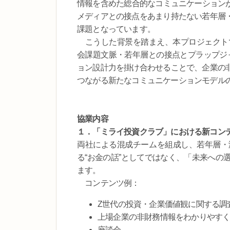
情報を含めた総合的なコミュニケーションが
メディアとの接点をあまり持たない若年層
課題となっています。
こうした背景を踏まえ、本プロジェクトでは、
会課題文脈・若年層との接点とプラップジ
ョン設計力を掛け合わせることで、企業の
つながる新たなコミュニケーションモデル
協業内容
１．「ミライ投資クラブ」における新コン
両社による混成チームを組成し、若年層・
る“お金の話”としてではなく、「未来への
ます。
コンテンツ例：
Z世代の投資・企業価値観に関する調
上場企業の非財務情報をわかりやす
座談会