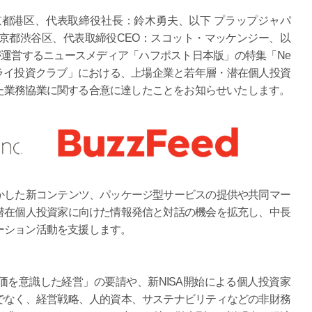
都港区、代表取締役社長：鈴木勇夫、以下 プラップジャパ
本社：東京都渋谷区、代表取締役CEO：スコット・マッケンジー、以
ed Japanが運営するニュースメディア「ハフポスト日本版」の特集「Ne
ー）ミライ投資クラブ」における、上場企業と若年層・潜在個人投資
た業務協業に関する合意に達したことをお知らせいたします。
した新コンテンツ、パッケージ型サービスの提供や共同マー
潜在個人投資家に向けた情報発信と対話の機会を拡充し、中長
ーション活動を支援します。
を意識した経営」の要請や、新NISA開始による個人投資家
でなく、経営戦略、人的資本、サステナビリティなどの非財務