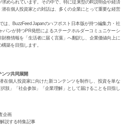
求められています。その中で、特に従来型のIR説明会や経済
・潜在個人投資家との対話は、多くの企業にとって重要な経営
BuzzFeed Japanのハフポスト日本版が持つ編集力・社
ャパンが持つPR発想によるステークホルダーコミュニケーシ
非財務情報を「生活者に届く言葉」へ翻訳し、企業価値向上に
の構築を目指します。
テンツ共同展開
潜在個人投資家に向けた新コンテンツを制作し、投資を単な
選択肢」「社会参加」「企業理解」として届けることを目指し
査企画
く解説する特集記事