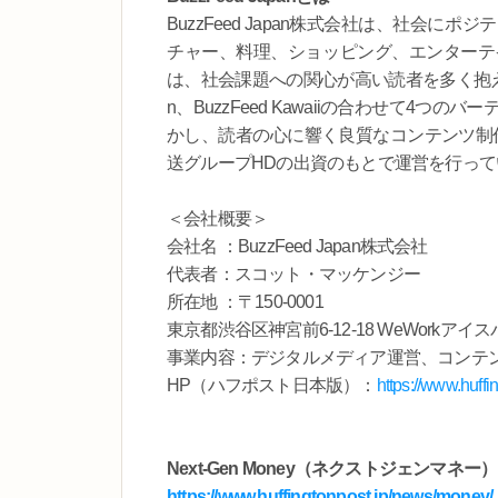
BuzzFeed Japan株式会社は、社会
チャー、料理、ショッピング、エンターテ
は、社会課題への関心が高い読者を多く抱えるハフポ
n、BuzzFeed Kawaiiの合わせて
かし、読者の心に響く良質なコンテンツ制作
送グループHDの出資のもとで運営を行って
＜会社概要＞
会社名 ：BuzzFeed Japan株式会社
代表者：スコット・マッケンジー
所在地 ：〒150-0001
東京都渋谷区神宮前6-12-18 WeWorkアイ
事業内容：デジタルメディア運営、コンテ
HP（ハフポスト日本版）：
https://www.huffin
Next-Gen Money（ネクストジェンマ
https://www.huffingtonpost.jp/news/money/