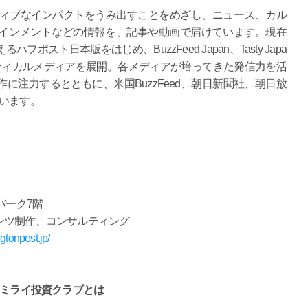
にポジティブなインパクトをうみ出すことをめざし、ニュース、カル
インメントなどの情報を、記事や動画で届けています。現在
スト日本版をはじめ、BuzzFeed Japan、Tasty Japa
4つのバーティカルメディアを展開。各メディアが培ってきた発信力を活
に注力するとともに、米国BuzzFeed、朝日新聞社、朝日放
います。
スバーク7階
ンツ制作、コンサルティング
gtonpost.jp/
ネー）ミライ投資クラブとは