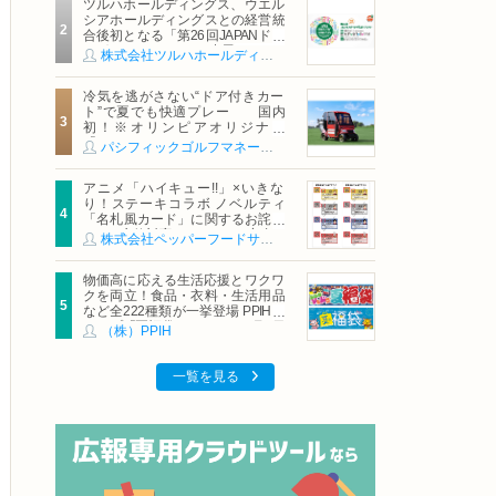
ツルハホールディングス、ウエル
シアホールディングスとの経営統
合後初となる「第26回JAPANドラ
ッグストアショー」に出展
株式会社ツルハホールディングス
冷気を逃がさない“ドア付きカー
ト”で夏でも快適プレー 国内
初！※オリンピアオリジナル
「AirCon Cart（エアコンカー
パシフィックゴルフマネージメント株式会社
ト）」導入 | ＰＧＭ
アニメ「ハイキュー!!」×いきな
り！ステーキコラボ ノベルティ
「名札風カード」に関するお詫び
および交換対応についてのご案内
株式会社ペッパーフードサービス
物価高に応える生活応援とワクワ
クを両立！食品・衣料・生活用品
など全222種類が一挙登場 PPIHグ
ループ「夏福袋」＆セール 8月6日
（株）PPIH
(木)より順次スタート
一覧を見る