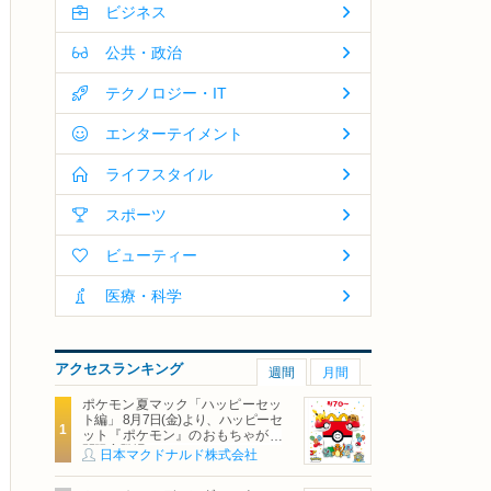
ビジネス
公共・政治
テクノロジー・IT
エンターテイメント
ライフスタイル
スポーツ
ビューティー
医療・科学
アクセスランキング
週間
月間
ポケモン夏マック「ハッピーセッ
ト編」 8月7日(金)より、ハッピーセ
ット『ポケモン』のおもちゃが期
間限定登場
日本マクドナルド株式会社