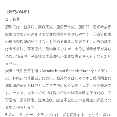
【研究の詳細】
１．背景
肥満症は、糖尿病、高血圧症、脂質異常症、脂肪肝、睡眠時無呼
吸症候群などのさまざまな健康障害を合併しやすく、心血管疾患
や脳血管疾患の発症リスクを高める重要な疾患です。治療の基本
は食事療法、運動療法、薬物療法ですが、十分な減量効果が得ら
れない場合や、減量後の体重維持が困難な患者さんも少なくあり
ません。
減量・代謝改善手術（Metabolic and Bariatric Surgery：MBS）
は、持続的な体重減少に加え、糖尿病をはじめとする肥満関連代
謝疾患の改善を目的として世界的に広く実施されている治療法で
す。一方で、従来の術式では胃の切除や腸管再建を伴うため、不
可逆性、栄養障害、逆流症状、縫合不全などの合併症が課題とな
る場合があります。
B-Clamp®（ビー・クランプ）は、胃を切除することなく、胃の