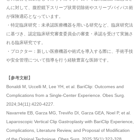
んに対して、腹腔鏡下スリーブ状胃切除術やスリーブバイパス術
が保険適応となっています。
・特定臨床研究：未承認医療機器を用いる研究など、臨床研究法
に基づき、認定臨床研究審査委員会の審査・承認を受けて実施さ
れる臨床研究です。
・プロクター：新しい医療機器や術式を導入する際に、手術手技
や安全管理について指導を行う経験豊富な医師です。
【参考文献】
Bonaldi M, Uccelli M, Lee YH, et al. BariClip: Outcomes and
Complications from a Single-Center Experience. Obes Surg.
2024;34(11):4220-4227.
Navarrete EB, Garza MG, Treviño DI, Garza GEA, Noel P, et al.
Laparoscopic Vertical Clip Gastroplasty with BariClip Experience,
Complications, Literature Review, and Proposal of Modification
of the Original Technique. Obes Surg. 2025;35(1):322-328.