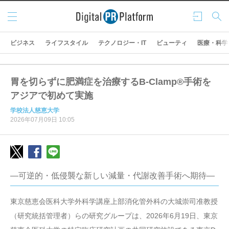
メニ
ログ
検索
ュー
イン
ビジネス
ライフスタイル
テクノロジー・IT
ビューティ
医療・科学
胃を切らずに肥満症を治療するB-Clamp®手術を
アジアで初めて実施
学校法人慈恵大学
2026年07月09日 10:05
―可逆的・低侵襲な新しい減量・代謝改善手術へ期待―
東京慈恵会医科大学外科学講座上部消化管外科の大城崇司准教授
（研究統括管理者）らの研究グループは、2026年6月19日、東京