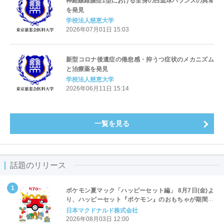
神経線維腫症1型における全身の白血球バランスの異常
を発見
学校法人慈恵大学
2026年07月01日 15:03
新型コロナ後遺症の倦怠感・抑うつ症状のメカニズム
と治療薬を発見
学校法人慈恵大学
2026年06月11日 15:14
一覧を見る
話題のリリース
ポケモン夏マック「ハッピーセット編」 8月7日(金)よ
り、ハッピーセット『ポケモン』のおもちゃが期間限
定登場
日本マクドナルド株式会社
2026年08月03日 12:00