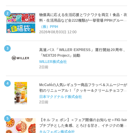
物価高に応える生活応援とワクワクを両立！食品・衣
料・生活用品など全222種類が一挙登場 PPIHグループ
「夏福袋」＆セール 8月6日(木)より順次スタート
（株）PPIH
2026年08月03日 12:00
高速バス「WILLER EXPRESS」運行開始20周年、
「NEXT20 Project」始動
WILLER株式会社
2日前
McCaféの人気レギュラー商品フラッペ＆スムージーが
初のリニューアル！「クッキー＆クリームチョコフラ
ッペ」「マンゴースムージー」8月5日（水）から販売
日本マクドナルド株式会社
開始
2日前
【キル フェ ボン】＜フェア開催のお知らせ＞FIG fair
プチプチとした食感、とろける甘さ、イチジクの魅力
をたっぷりと。新作を含め、イチジク尽くしの全4種が
キルフェボン株式会社