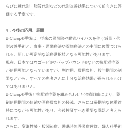
らびに糖代謝・脂質代謝などの代謝改善効果について前向きに評
価する予定です。
4．今後の応用、展開
B-Clamp®手術は、従来の胃切除や腸管バイパスを伴う減量・代
謝改善手術と、食事・運動療法や薬物療法との中間に位置づけら
れる、新しい可逆的な治療選択肢となる可能性があります。
現在、日本ではウゴービ®やゼップバウンド®などの抗肥満症薬
が使用可能となっていますが、副作用、費用負担、投与期間の制
限などから、すべての患者さんに十分な治療効果が得られるわけ
ではありません。
B-Clamp®手術と抗肥満症薬を組み合わせた治療戦略により、薬
剤使用期間の短縮や医療費負担の軽減、さらには長期的な体重維
持につながる可能性があり、今後検証すべき重要な課題と考えら
れます。
さらに、変形性膝・股関節症、睡眠時無呼吸症候群、婦人科手術