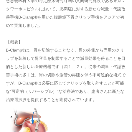
慈恵会医科大学の特定臨床研究計画の共同研究施設である東京D
タワーホスピタルにおいて、肥満症に対する新たな減量・代謝改
善手術B-Clamp®を用いた腹腔鏡下胃クリップ手術をアジアで初
めて実施しました。
【概要】
B-Clamp®は、胃を切除することなく、胃の外側から専用のクリ
ップを装着して胃容量を制限することで減量効果を得ることを目
的とした新しい医療機器です（図１、２）。従来の減量・代謝改
善手術の多くは、胃の切除や腸管の再建を伴う不可逆的な術式で
すが、B-Clamp®は必要に応じてクリップを取り外すことが可能
な“可逆的（リバーシブル）”な治療法であり、患者さんに新たな
治療選択肢を提供することが期待されています。