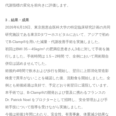
代謝指標の変化を前向きに評価します。
3．結果・成果
2026年6月19日、東京慈恵会医科大学の特定臨床研究計画の共同
研究施設である東京Dタワーホスピタルにおいて、アジアで初め
てB-Clamp®を用いた減量・代謝改善手術を実施しました。
初回はBMI 35～45kg/m² の肥満症患者さん3名に対して手術を施
行しました。手術時間は 1.5～2時間 で、全例において周術期合
併症は認めませんでした。
術後約4時間で飲水および歩行を開始し、翌日に上部消化管造影
検査で異常がないことを確認した後、流動食を開始しました。全
例とも術後経過は良好で、予定どおり術翌日に退院しています。
本手術では、B-Clamp®の開発および普及に携わるフランスの
Dr. Patrick Noel をプロクターとして招聘し、安全管理および手
術手技について指導を受けながら実施しました。
今後は術後1年間にわたり、安全性、有害事象、体重減少効果な