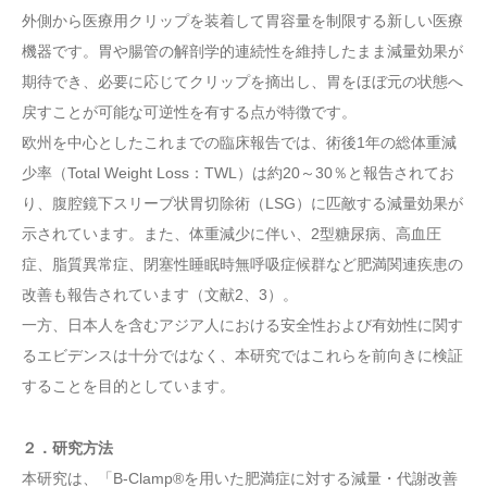
外側から医療用クリップを装着して胃容量を制限する新しい医療
機器です。胃や腸管の解剖学的連続性を維持したまま減量効果が
期待でき、必要に応じてクリップを摘出し、胃をほぼ元の状態へ
戻すことが可能な可逆性を有する点が特徴です。
欧州を中心としたこれまでの臨床報告では、術後1年の総体重減
少率（Total Weight Loss：TWL）は約20～30％と報告されてお
り、腹腔鏡下スリーブ状胃切除術（LSG）に匹敵する減量効果が
示されています。また、体重減少に伴い、2型糖尿病、高血圧
症、脂質異常症、閉塞性睡眠時無呼吸症候群など肥満関連疾患の
改善も報告されています（文献2、3）。
一方、日本人を含むアジア人における安全性および有効性に関す
るエビデンスは十分ではなく、本研究ではこれらを前向きに検証
することを目的としています。
２．研究方法
本研究は、「B-Clamp®を用いた肥満症に対する減量・代謝改善