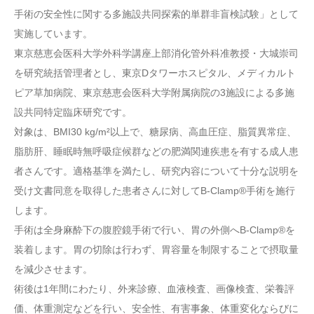
手術の安全性に関する多施設共同探索的単群非盲検試験」として
実施しています。
東京慈恵会医科大学外科学講座上部消化管外科准教授・大城崇司
を研究統括管理者とし、東京Dタワーホスピタル、メディカルト
ピア草加病院、東京慈恵会医科大学附属病院の3施設による多施
設共同特定臨床研究です。
対象は、BMI30 kg/m²以上で、糖尿病、高血圧症、脂質異常症、
脂肪肝、睡眠時無呼吸症候群などの肥満関連疾患を有する成人患
者さんです。適格基準を満たし、研究内容について十分な説明を
受け文書同意を取得した患者さんに対してB-Clamp®手術を施行
します。
手術は全身麻酔下の腹腔鏡手術で行い、胃の外側へB-Clamp®を
装着します。胃の切除は行わず、胃容量を制限することで摂取量
を減少させます。
術後は1年間にわたり、外来診療、血液検査、画像検査、栄養評
価、体重測定などを行い、安全性、有害事象、体重変化ならびに