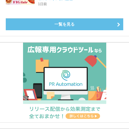
登場8月20日（木）スタート
1日前
一覧を見る