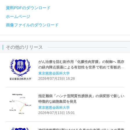
資料PDFのダウンロード
ホームページ
画像ファイルのダウンロード
その他のリリース
がん治療を阻む副作用「化膿性肉芽腫」の制御へ 既存
の緑内障点眼薬による有効性を世界で初めて客観的に
立証
東京慈恵会医科大学
2026年07月23日 16:28
指定難病「ハンナ型間質性膀胱炎」の病変部で新しい
特徴的な細胞集団を発見
東京慈恵会医科大学
2026年07月13日 15:01