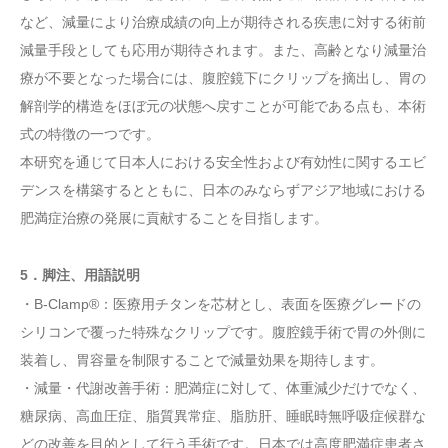
など、減量により治療成績の向上が期待される疾患に対する術前
減量手段としても応用が期待されます。また、高齢となり減量治
療が不要となった場合には、腹腔鏡下にクリップを摘出し、胃の
解剖学的構造をほぼ元の状態へ戻すことが可能である点も、本術
式の特徴の一つです。
本研究を通じて日本人における安全性および有効性に関するエビ
デンスを構築するとともに、日本のみならずアジア地域における
肥満症治療の発展に貢献することを目指します。
5．脚注、用語説明
・B-Clamp®：医療用チタンを芯材とし、表面を医療グレードの
シリコンで覆った特殊なクリップです。腹腔鏡手術で胃の外側に
装着し、胃容量を制限することで減量効果を期待します。
・減量・代謝改善手術：肥満症に対して、体重減少だけでなく、
糖尿病、高血圧症、脂質異常症、脂肪肝、睡眠時無呼吸症候群な
どの改善を目的として行う手術です。日本では高度肥満症患者さ