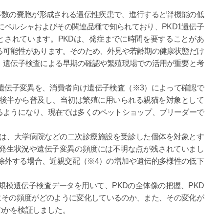
多数の嚢胞が形成される遺伝性疾患で、進行すると腎機能の低
ペルシャおよびその関連品種で知られており、PKD1遺伝子
とされています。PKDは、発症までに時間を要することがあ
る可能性があります。そのため、外見や若齢期の健康状態だけ
、遺伝子検査による早期の確認や繁殖現場での活用が重要と考
遺伝子変異を、消費者向け遺伝子検査（※3）によって確認で
代後半から普及し、当初は繁殖に用いられる親猫を対象として
るようになり、現在では多くのペットショップ、ブリーダーで
告は、大学病院などの二次診療施設を受診した個体を対象とす
発生状況や遺伝子変異の頻度には不明な点が残されていまし
除外する場合、近親交配（※4）の増加や遺伝的多様性の低下
模遺伝子検査データを用いて、PKDの全体像の把握、PKD
にその頻度がどのように変化しているのか、また、その変化が
のかを検証しました。