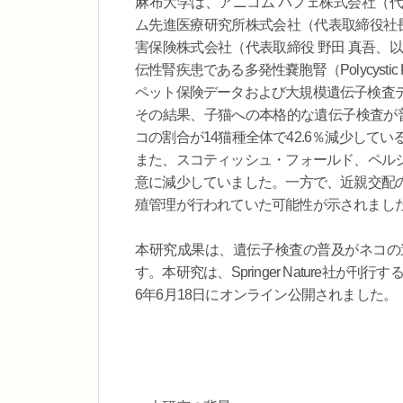
麻布大学は、アニコム パフェ株式会社（代
ム先進医療研究所株式会社（代表取締役社長
害保険株式会社（代表取締役 野田 真吾、
伝性腎疾患である多発性嚢胞腎（Polycystic 
ペット保険データおよび大規模遺伝子検査
その結果、子猫への本格的な遺伝子検査が普
コの割合が14猫種全体で42.6％減少して
また、スコティッシュ・フォールド、ペル
意に減少していました。一方で、近親交配
殖管理が行われていた可能性が示されまし
本研究成果は、遺伝子検査の普及がネコの
す。本研究は、Springer Nature社が刊
6年6月18日にオンライン公開されました。