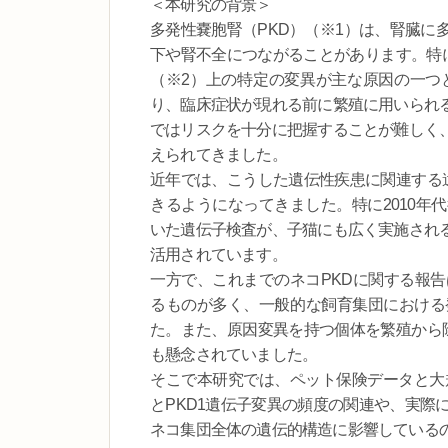
＜本研究の背景＞
多発性嚢胞腎（PKD）（※1）は、腎臓に
下や腎不全につながることがあります。特に
（※2）上の特定の変異が主な原因の一つ
り、臨床症状が現れる前に繁殖に用いられ
ではリスクを十分に把握することが難しく
えられてきました。
近年では、こうした遺伝性疾患に関連する
きるようになってきました。特に2010年
いた遺伝子検査が、子猫にも広く実施され
活用されています。
一方で、これまでのネコPKDに関する報
るものが多く、一般的な飼育集団における
た。また、原因変異を持つ個体を繁殖から
も懸念されていました。
そこで本研究では、ペット保険データと大規
とPKD1遺伝子変異の頻度の関連や、実際
ネコ集団全体の遺伝的構造に影響している