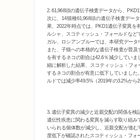
2. 61,968頭の遺伝子検査データから、P
次に、14猫種61,968頭の遺伝子検査デ
果、2022年時点では、PKD1遺伝子変
ルシャ、スコティッシュ・フォールドなど
ガル、ロシアンブルーでは、本研究データ中
また、子猫への本格的な遺伝子検査が普及す
を有するネコの割合は42.6％減少してい
細に解析した結果、スコティッシュ・フォー
するネコの割合が有意に低下していました。
ルドでは減少率49.5%（2019年の3.2%か
3. 遺伝子変異の減少と近親交配の関係を検
遺伝性疾患に関わる変異を減らす取り組み
いられる個体数が減少し、近親交配が進む可
度低下が確認されたスコティッシュ・フォ