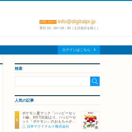
info@digitalpr.jp
お問い合わせ
受付 10：00〜18：00（土日祝日を除く）
ログインはこちら
検索
人気の記事
ポケモン夏マック「ハッピーセッ
ト編」 8月7日(金)より、ハッピーセ
ット『ポケモン』のおもちゃが期
間限定登場
日本マクドナルド株式会社