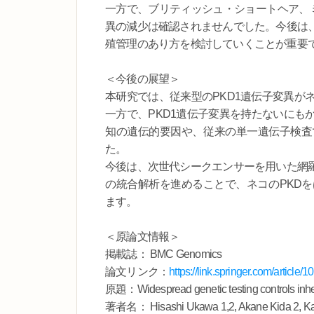
一方で、ブリティッシュ・ショートヘア、ミ
異の減少は確認されませんでした。今後は
殖管理のあり方を検討していくことが重要
＜今後の展望＞
本研究では、従来型のPKD1遺伝子変異が
一方で、PKD1遺伝子変異を持たないにも
知の遺伝的要因や、従来の単一遺伝子検査
た。
今後は、次世代シークエンサーを用いた網
の統合解析を進めることで、ネコのPKD
ます。
＜原論文情報＞
掲載誌： BMC Genomics
論文リンク：
https://link.springer.com/articl
原題：Widespread genetic testing controls inheri
著者名： Hisashi Ukawa 1,2, Akane Kida 2, Kai A