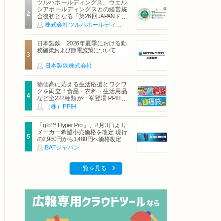
ツルハホールディングス、ウエル
シアホールディングスとの経営統
合後初となる「第26回JAPANドラ
ッグストアショー」に出展
株式会社ツルハホールディングス
日本製鉄 2026年夏季における勤
務施策および節電施策について
日本製鉄株式会社
物価高に応える生活応援とワクワ
クを両立！食品・衣料・生活用品
など全222種類が一挙登場 PPIHグ
ループ「夏福袋」＆セール 8月6日
（株）PPIH
(木)より順次スタート
「glo™ Hyper Pro」、8月3日より
メーカー希望小売価格を改定 現行
の2,980円から1,480円へ価格改定
BATジャパン
一覧を見る