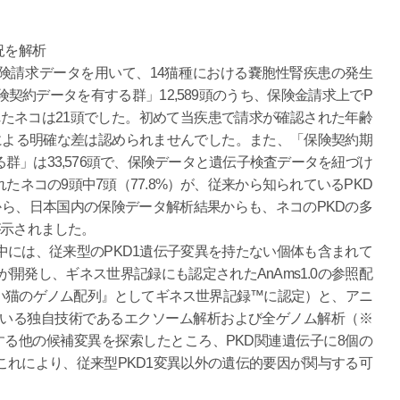
況を解析
険請求データを用いて、14猫種における嚢胞性腎疾患の発生
契約データを有する群」12,589頭のうち、保険金請求上でP
たネコは21頭でした。初めて当疾患で請求が確認された年齢
による明確な差は認められませんでした。また、「保険契約期
群」は33,576頭で、保険データと遺伝子検査データを紐づけ
ネコの9頭中7頭（77.8%）が、従来から知られているPKD
ら、日本国内の保険データ解析結果からも、ネコのPKDの多
が示されました。
には、従来型のPKD1遺伝子変異を持たない個体も含まれて
開発し、ギネス世界記録にも認定されたAnAms1.0の参照配
い猫のゲノム配列』としてギネス世界記録™に認定）と、アニ
ている独自技術であるエクソーム解析および全ゲノム解析（※
する他の候補変異を探索したところ、PKD関連遺伝子に8個の
れにより、従来型PKD1変異以外の遺伝的要因が関与する可