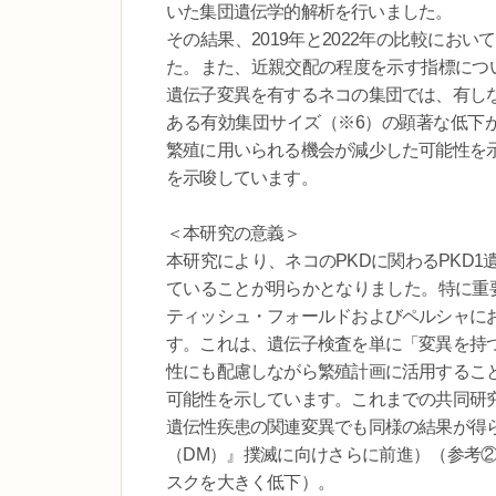
いた集団遺伝学的解析を行いました。
その結果、2019年と2022年の比較に
た。また、近親交配の程度を示す指標につい
遺伝子変異を有するネコの集団では、有し
ある有効集団サイズ（※6）の顕著な低下が
繁殖に用いられる機会が減少した可能性を
を示唆しています。
＜本研究の意義＞
本研究により、ネコのPKDに関わるPKD
ていることが明らかとなりました。特に重要
ティッシュ・フォールドおよびペルシャに
す。これは、遺伝子検査を単に「変異を持
性にも配慮しながら繁殖計画に活用するこ
可能性を示しています。これまでの共同研
遺伝性疾患の関連変異でも同様の結果が得
（DM）』撲滅に向けさらに前進）（参考②
スクを大きく低下）。