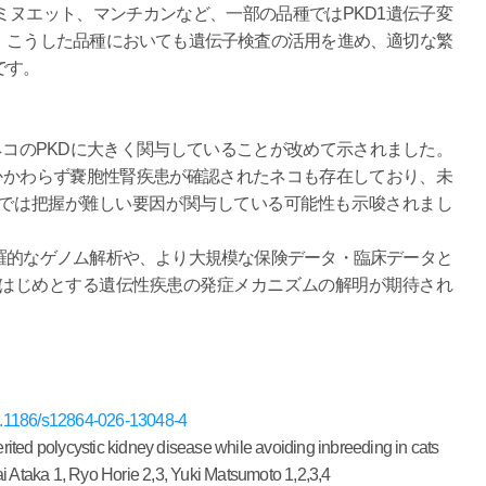
ヌエット、マンチカンなど、一部の品種ではPKD1遺伝子変
、こうした品種においても遺伝子検査の活用を進め、適切な繁
です。
ネコのPKDに大きく関与していることが改めて示されました。
かかわらず嚢胞性腎疾患が確認されたネコも存在しており、未
では把握が難しい要因が関与している可能性も示唆されまし
羅的なゲノム解析や、より大規模な保険データ・臨床データと
をはじめとする遺伝性疾患の発症メカニズムの解明が期待され
e/10.1186/s12864-026-13048-4
ted polycystic kidney disease while avoiding inbreeding in cats
taka 1, Ryo Horie 2,3, Yuki Matsumoto 1,2,3,4