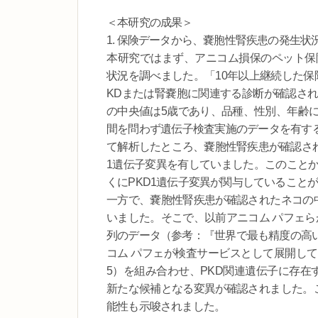
＜本研究の成果＞
1. 保険データから、嚢胞性腎疾患の発生状
本研究ではまず、アニコム損保のペット保
状況を調べました。「10年以上継続した保険
KDまたは腎嚢胞に関連する診断が確認され
の中央値は5歳であり、品種、性別、年齢
間を問わず遺伝子検査実施のデータを有する
て解析したところ、嚢胞性腎疾患が確認された
1遺伝子変異を有していました。このことか
くにPKD1遺伝子変異が関与していること
一方で、嚢胞性腎疾患が確認されたネコの中
いました。そこで、以前アニコム パフェらが
列のデータ（参考：『世界で最も精度の高
コム パフェが検査サービスとして展開し
5）を組み合わせ、PKD関連遺伝子に存在
新たな候補となる変異が確認されました。こ
能性も示唆されました。