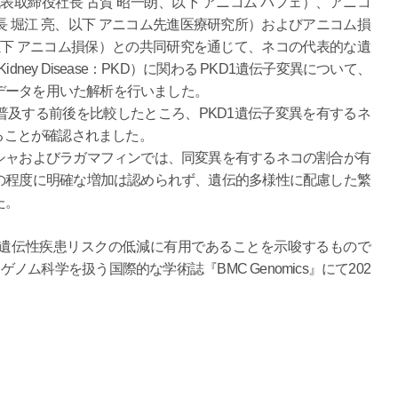
表取締役社長 古賀 昭一朗、以下 アニコム パフェ）、アニコ
 堀江 亮、以下 アニコム先進医療研究所）およびアニコム損
以下 アニコム損保）との共同研究を通じて、ネコの代表的な遺
Kidney Disease：PKD）に関わる PKD1遺伝子変異について、
データを用いた解析を行いました。
及する前後を比較したところ、PKD1遺伝子変異を有するネ
いることが確認されました。
シャおよびラガマフィンでは、同変異を有するネコの割合が有
の程度に明確な増加は認められず、遺伝的多様性に配慮した繁
た。
遺伝性疾患リスクの低減に有用であることを示唆するもので
行するゲノム科学を扱う国際的な学術誌『BMC Genomics』にて202