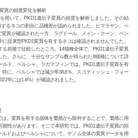
KD1変異の頻度変化を解析
ータを用いて、PKD1遺伝子変異の頻度を解析しました。その結
異を有するネコの割合に品種差が認められました。ヒマラヤン、ペ
で変異が確認された一方、ラグドール、メイン・クーン、ベン
に従来型PKD1変異を有するネコは確認されませんでした。
る前後で比較したところ、14猫種全体で、PKD1遺伝子変異
ました。さらに、十分なサンプル数が得られた8猫種について詳
ルド、ペルシャ、ラガマフィンでは、PKD1遺伝子変異を有
特に、ペルシャでは減少率38.8％、スコティッシュ・フォー
ら2022年には1.6%）が確認されました。
証
では、変異を有する個体を繁殖から除外することで、繁殖に用
能性があります。そこで本研究では、PKD1遺伝子変異の頻
ールドおよびペルシャについて、ゲノム全体の変異データを用