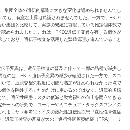
おいて、集団全体の遺伝的構造に大きな変化は認められませんでし
ても、有意な上昇は確認されませんでした。一方で、PKD1
ない集団と比較して、実際の繁殖に貢献している推定個体数で
認められました。これは、PKD1遺伝子変異を有する個体が
示しており、遺伝子検査を活用した繁殖管理が進んでいること
1遺伝子変異は、遺伝子検査の普及に伴って一部の品種で減少し
なのは、PKD1遺伝子変異の減少が確認された一方で、スコ
おいて、近親交配の程度に明確な増加が認められなかった点で
つ個体を除外する」ためだけに用いるのではなく、遺伝的多様
とで、遺伝性疾患リスクの低減と動物福祉の向上を両立できる
究チームの研究で、コーギーやミニチュア・ダックスフンドの
られました（参考①：イヌの致死性遺伝性疾患『変性性脊髄症
：遺伝子検査の普及が犬の「進行性網膜萎縮症（PRA）」リ