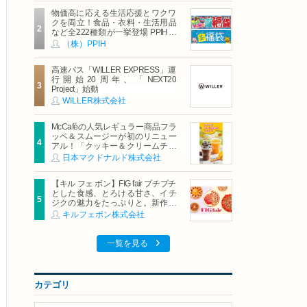
物価高に応える生活応援とワクワ
クを両立！食品・衣料・生活用品
など全222種類が一挙登場 PPIHグ
ループ「夏福袋」＆セール 8月6日
（株）PPIH
(木)より順次スタート
高速バス「WILLER EXPRESS」運
行開始20周年、「NEXT20
Project」始動
WILLER株式会社
McCaféの人気レギュラー商品フラ
ッペ＆スムージーが初のリニュー
アル！「クッキー＆クリームチョ
コフラッペ」「マンゴースムージ
日本マクドナルド株式会社
ー」8月5日（水）から販売開始
【キル フェ ボン】FIG fair プチプチ
とした食感、とろける甘さ、イチ
ジクの魅力をたっぷりと。新作を
含め、イチジク尽くしの全4種が登
キルフェボン株式会社
場8月20日（木）スタート
一覧を見る
カテゴリ