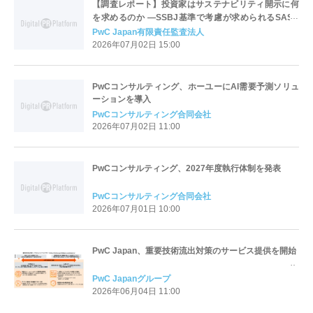
【調査レポート】投資家はサステナビリティ開示に何
を求めるのか ―SSBJ基準で考慮が求められるSASB
スタンダード活用の現在地―
PwC Japan有限責任監査法人
2026年07月02日 15:00
PwCコンサルティング、ホーユーにAI需要予測ソリュ
ーションを導入
PwCコンサルティング合同会社
2026年07月02日 11:00
PwCコンサルティング、2027年度執行体制を発表
PwCコンサルティング合同会社
2026年07月01日 10:00
PwC Japan、重要技術流出対策のサービス提供を開始
PwC Japanグループ
2026年06月04日 11:00