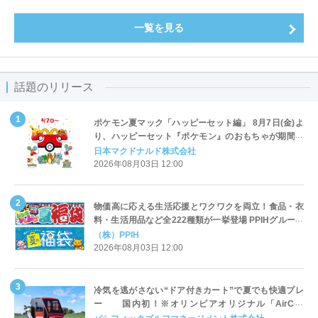
一覧を見る
話題のリリース
ポケモン夏マック「ハッピーセット編」 8月7日(金)よ
り、ハッピーセット『ポケモン』のおもちゃが期間限
定登場
日本マクドナルド株式会社
2026年08月03日 12:00
物価高に応える生活応援とワクワクを両立！食品・衣
料・生活用品など全222種類が一挙登場 PPIHグループ
「夏福袋」＆セール 8月6日(木)より順次スタート
（株）PPIH
2026年08月03日 12:00
冷気を逃がさない“ドア付きカート”で夏でも快適プレ
ー 国内初！※オリンピアオリジナル「AirCon
Cart（エアコンカート）」導入 | ＰＧＭ