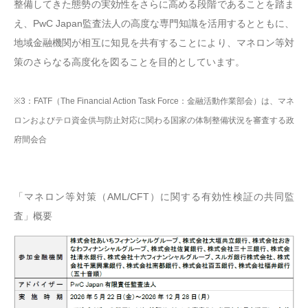
整備してきた態勢の実効性をさらに高める段階であることを踏ま
え、PwC Japan監査法人の高度な専門知識を活用するとともに、
地域金融機関が相互に知見を共有することにより、マネロン等対
策のさらなる高度化を図ることを目的としています。
※3：FATF（The Financial Action Task Force：金融活動作業部会）は、マネ
ロンおよびテロ資金供与防止対応に関わる国家の体制整備状況を審査する政
府間会合
「マネロン等対策（AML/CFT）に関する有効性検証の共同監
査」概要