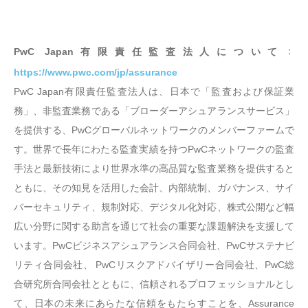
：
PwC Japan有限責任監査法人について
https://www.pwc.com/jp/assurance
PwC Japan有限責任監査法人は、日本で「監査および保証業
務」、非監査業務である「ブローダーアシュアランスサービス」
を提供する、PwCグローバルネットワークのメンバーファームで
す。世界で長年にわたる監査実績を持つPwCネットワークの監査
手法と最新技術により世界水準の高品質な監査業務を提供すると
ともに、その知見を活用した会計、内部統制、ガバナンス、サイ
バーセキュリティ、規制対応、デジタル化対応、株式公開など幅
広い分野に関する助言を通じて社会の重要な課題解決を支援して
います。PwCビジネスアシュアランス合同会社、PwCサステナビ
リティ合同会社、 PwCリスクアドバイザリー合同会社、PwC総
合研究所合同会社とともに、信頼されるプロフェッショナルとし
て、日本の未来にあらたな信頼をもたらすことを、Assurance