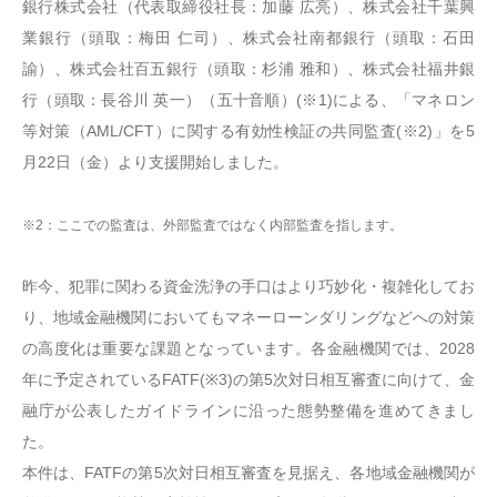
銀行株式会社（代表取締役社長：加藤 広亮）、株式会社千葉興
業銀行（頭取：梅田 仁司）、株式会社南都銀行（頭取：石田
諭）、株式会社百五銀行（頭取：杉浦 雅和）、株式会社福井銀
行（頭取：長谷川 英一）（五十音順）(※1)による、「マネロン
等対策（AML/CFT）に関する有効性検証の共同監査(※2)」を5
月22日（金）より支援開始しました。
※2：ここでの監査は、外部監査ではなく内部監査を指します。
昨今、犯罪に関わる資金洗浄の手口はより巧妙化・複雑化してお
り、地域金融機関においてもマネーローンダリングなどへの対策
の高度化は重要な課題となっています。各金融機関では、2028
年に予定されているFATF(※3)の第5次対日相互審査に向けて、金
融庁が公表したガイドラインに沿った態勢整備を進めてきまし
た。
本件は、FATFの第5次対日相互審査を見据え、各地域金融機関が