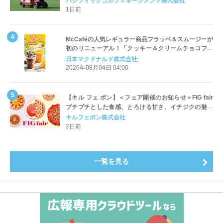
パシフィックゴルフマネージメント株式会社
1日前
McCaféの人気レギュラー商品フラッペ＆スムージーが
初のリニューアル！「クッキー＆クリームチョコフラ
ッペ」「マンゴースムージー」8月5日（水）から販売
日本マクドナルド株式会社
開始
2026年08月04日 04:00
【キル フェ ボン】＜フェア開催のお知らせ＞FIG fair
プチプチとした食感、とろける甘さ、イチジクの魅力
をたっぷりと。新作を含め、イチジク尽くしの全4種が
キルフェボン株式会社
登場8月20日（木）スタート
2日前
一覧を見る