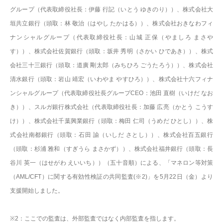
グループ（代表取締役社長：伊藤 行記（いとう ゆきのり））、株式会社大
垣共立銀行（頭取：林 敬治（はやし たかはる））、株式会社おきなわフィ
ナンシャルグループ（代表取締役社長：山城 正保（やましろ まさや
す））、株式会社佐賀銀行（頭取：坂井 秀明（さかい ひであき））、株式
会社三十三銀行（頭取：道廣 剛太郎（みちひろ ごうたろう））、株式会社
清水銀行（頭取：岩山 靖宏（いわやま やすひろ））、株式会社十六フィナ
ンシャルグループ（代表取締役社長グループCEO：池田 直樹（いけだ なお
き））、スルガ銀行株式会社（代表取締役社長：加藤 広亮（かとう こうす
け））、株式会社千葉興業銀行（頭取：梅田 仁司（うめだ ひとし））、株
式会社南都銀行（頭取：石田 諭（いしだ さとし））、株式会社百五銀行
（頭取：杉浦 雅和（すぎうら まさかず））、株式会社福井銀行（頭取：長
谷川 英一（はせがわ えいいち））（五十音順）による、「マネロン等対策
（AML/CFT）に関する有効性検証の共同監査(※2)」を5月22日（金）より
支援開始しました。
※2：
ここでの監査は、外部監査ではなく内部監査を指します。