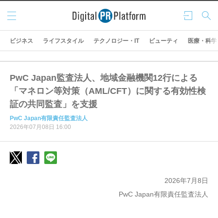
メニ
ログ
検索
ュー
イン
ビジネス
ライフスタイル
テクノロジー・IT
ビューティ
医療・科学
PwC Japan監査法人、地域金融機関12行による
「マネロン等対策（AML/CFT）に関する有効性検
証の共同監査」を支援
PwC Japan有限責任監査法人
2026年07月08日 16:00
2026年7月8日
PwC Japan有限責任監査法人