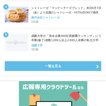
シャトレーゼ「マッケンチーズブレッド」本日8月7日
（金）より全国のシャトレーゼ・YATSUDOKIで発売
株式会社シャトレーゼ
2日前
成蹊大学が「有名企業400社実就職ランキング」にて
卒業(修了)者数1,000人以上2,000人未満の私立大学で
全国第1位を獲得！～実就職率は26.5%（前年比＋
成蹊大学
4.3pt）に伸長、東京の私立大学でも10位にランクイン
3日前
～
一覧を見る