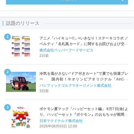
話題のリリース
アニメ「ハイキュー!!」×いきなり！ステーキコラボ ノ
ベルティ「名札風カード」に関するお詫びおよび交換
対応についてのご案内
株式会社ペッパーフードサービス
2日前
冷気を逃がさない“ドア付きカート”で夏でも快適プレ
ー 国内初！※オリンピアオリジナル「AirCon
Cart（エアコンカート）」導入 | ＰＧＭ
パシフィックゴルフマネージメント株式会社
3日前
ポケモン夏マック「ハッピーセット編」 8月7日(金)よ
り、ハッピーセット『ポケモン』のおもちゃが期間限
定登場
日本マクドナルド株式会社
2026年08月03日 12:00