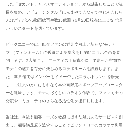
した「セカンドチャンスオーディション」から誕生したことで注
目を集め、デビューシングル「ほんまやで☆なんでやねん☆しら
んけど」がSNS動画総再生数15億回（6月29日現在に上るなど輝
かしいスタートを切っています。
ビッグエコーでは、既存ファンの満足度向上と新たな“モナカ
マ”（ファンネーム）の獲得による集客を目的にコラボ企画を展
開します。2店舗には、アーティスト写真やロゴで彩った空間で
モナキの魅力を存分に楽しめるコラボルームを設置します。ま
た、30店舗ではメンバーをイメージしたコラボドリンクを販売
し、ご注文の方にはもれなく本企画限定のポップアップコースタ
ーを進呈します。モナキ尽くしのカラオケ体験で、ファン同士の
交流やコミュニティのさらなる活性化を後押しします。
当社は、今後も顧客ニーズを敏感に捉えた魅力あるサービスを創
出し、顧客満足度を追求することでビッグエコーのカラオケ利用