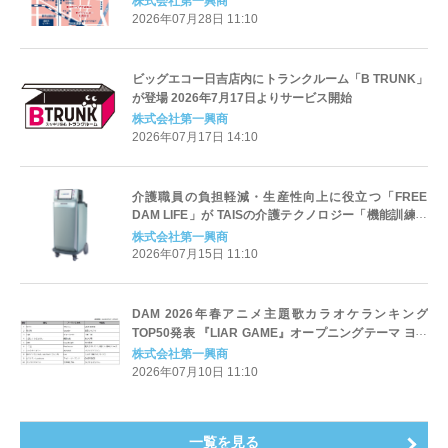
株式会社第一興商
2026年07月28日 11:10
ビッグエコー日吉店内にトランクルーム「B TRUNK」
が登場 2026年7月17日よりサービス開始
株式会社第一興商
2026年07月17日 14:10
介護職員の負担軽減・生産性向上に役立つ「FREE
DAM LIFE」が TAISの介護テクノロジー「機能訓練支
援」に選定
株式会社第一興商
2026年07月15日 11:10
DAM 2026年春アニメ主題歌カラオケランキング
TOP50発表 『LIAR GAME』オープニングテーマ ヨル
シカ「あぶく」が1位
株式会社第一興商
2026年07月10日 11:10
一覧を見る