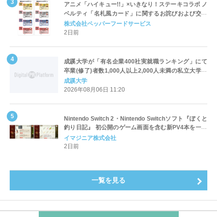
アニメ「ハイキュー!!」×いきなり！ステーキコラボ ノ
ベルティ「名札風カード」に関するお詫びおよび交換
対応についてのご案内
株式会社ペッパーフードサービス
2日前
成蹊大学が「有名企業400社実就職ランキング」にて
卒業(修了)者数1,000人以上2,000人未満の私立大学で
全国第1位を獲得！～実就職率は26.5%（前年比＋
成蹊大学
4.3pt）に伸長、東京の私立大学でも10位にランクイン
2026年08月06日 11:20
～
Nintendo Switch 2・Nintendo Switchソフト『ぼくと
釣り日記』 初公開のゲーム画面を含む新PV4本を一挙
公開！
イマジニア株式会社
2日前
一覧を見る