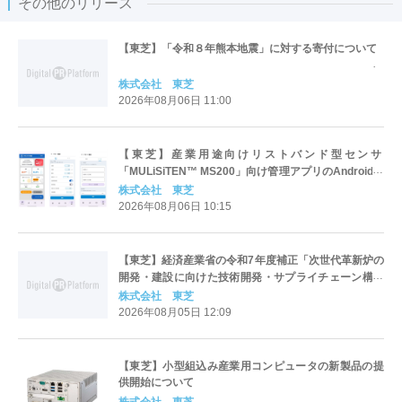
その他のリリース
【東芝】「令和８年熊本地震」に対する寄付について
株式会社 東芝
2026年08月06日 11:00
【東芝】産業用途向けリストバンド型センサ
「MULiSiTEN™ MS200」向け管理アプリのAndroid版
を提供開始
株式会社 東芝
2026年08月06日 10:15
【東芝】経済産業省の令和7年度補正「次世代革新炉の
開発・建設に向けた技術開発・サプライチェーン構築
支援事業」に採択
株式会社 東芝
2026年08月05日 12:09
【東芝】小型組込み産業用コンピュータの新製品の提
供開始について
株式会社 東芝