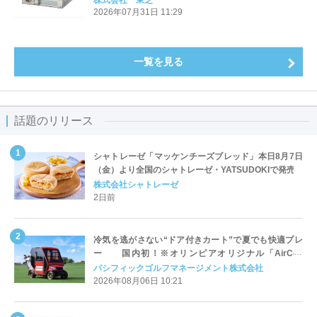
2026年07月31日 11:29
一覧を見る
話題のリリース
シャトレーゼ「マッケンチーズブレッド」本日8月7日
（金）より全国のシャトレーゼ・YATSUDOKIで発売
株式会社シャトレーゼ
2日前
冷気を逃がさない“ドア付きカート”で夏でも快適プレ
ー 国内初！※オリンピアオリジナル「AirCon
Cart（エアコンカート）」導入 | ＰＧＭ
パシフィックゴルフマネージメント株式会社
2026年08月06日 10:21