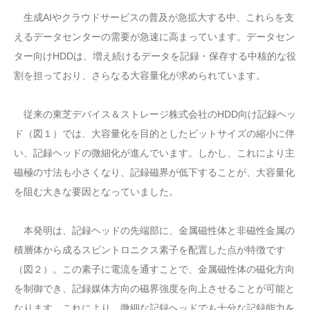
生成AIやクラウドサービスの普及が急拡大する中、これらを支
えるデータセンターの需要が急速に高まっています。データセン
ター向けHDDは、増え続けるデータを記録・保存する中核的な役
割を担っており、さらなる大容量化が求められています。
従来の東芝デバイス＆ストレージ株式会社のHDD向け記録ヘッ
ド（図１）では、大容量化を目的としたビットサイズの縮小に伴
い、記録ヘッドの微細化が進んでいます。しかし、これにより主
磁極の寸法も小さくなり、記録磁界が低下することが、大容量化
を阻む大きな要因となっていました。
本発明は、記録ヘッドの先端部に、金属磁性体と非磁性金属の
積層体から成るスピントロニクス素子を配置した点が特徴です
（図２）。この素子に電流を通すことで、金属磁性体の磁化方向
を制御でき、記録媒体方向の磁界強度を向上させることが可能と
なります。これにより、微細な記録ヘッドでも十分な記録能力を