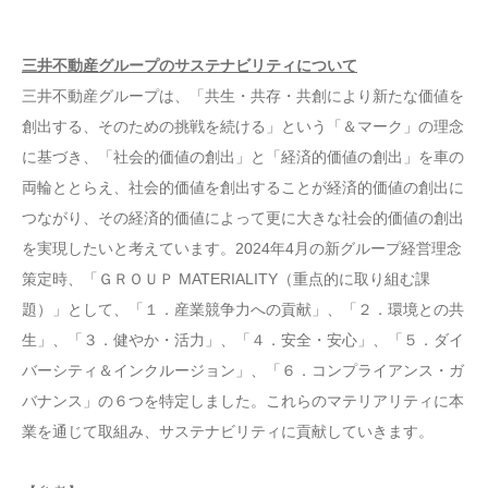
三井不動産グループのサステナビリティについて
三井不動産グループは、「共生・共存・共創により新たな価値を
創出する、そのための挑戦を続ける」という「＆マーク」の理念
に基づき、「社会的価値の創出」と「経済的価値の創出」を車の
両輪ととらえ、社会的価値を創出することが経済的価値の創出に
つながり、その経済的価値によって更に大きな社会的価値の創出
を実現したいと考えています。2024年4月の新グループ経営理念
策定時、「ＧＲＯＵＰ MATERIALITY（重点的に取り組む課
題）」として、「１．産業競争力への貢献」、「２．環境との共
生」、「３．健やか・活力」、「４．安全・安心」、「５．ダイ
バーシティ＆インクルージョン」、「６．コンプライアンス・ガ
バナンス」の６つを特定しました。これらのマテリアリティに本
業を通じて取組み、サステナビリティに貢献していきます。