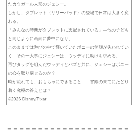
たカウガール人形のジェシー。
しかし、タブレット〈リリーパッド〉の登場で日常は大きく変
わる。
「みんなの時間がタブレットに支配されている」―他の子ども
と同じように画面に夢中になり、
このままでは遊びの中で輝いていたボニーの笑顔が失われてい
く…その一大事にジェシーは、ウッディに助けを求める。
再びタッグを組んだウッディとバズと共に、ジェシーはボニー
の心を取り戻せるのか？
時が流れても、おもちゃにできること――冒険の果てにたどり
着く究極の答えとは？
©︎2026 Disney/Pixar
＝＝＝＝＝＝＝＝＝＝＝＝＝＝＝＝＝＝＝＝