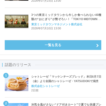
2026年07月15日 13:00
3つの東京ミッドタウンから今しか食べられない40種
類の“おにぎり”が勢ぞろい！「TOKYO MIDTOWN お
にぎり総選挙」開幕
東京ミッドタウンマネジメント株式会社
2026年07月10日 13:00
一覧を見る
話題のリリース
シャトレーゼ「マッケンチーズブレッド」本日8月7日
（金）より全国のシャトレーゼ・YATSUDOKIで発売
株式会社シャトレーゼ
2日前
冷気を逃がさない“ドア付きカート”で夏でも快適プレ