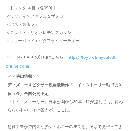
・ドリンク ４種（各990円）
＜ウッディ＞アップル＆ザクロ
＜バズ＞抹茶ラテ
＜テック・トリオ＞レモンスカッシュ
＜リリーパッド＞バタフライピーティー
※OH MY CAFEの詳細はこちら。
https://toy5-ohmycafe.ltr-
online.com/
＜＜映画情報＞＞
ディズニー＆ピクサー映画最新作『トイ・ストーリー5』7月3
日（金）全国公開予定
『トイ・ストーリー』日本公開から30年―時が流れても、変わ
らないもの…その答えが、ここに。
想像力豊かで内気な少女・ボニーの成長を、そばで見守ってき