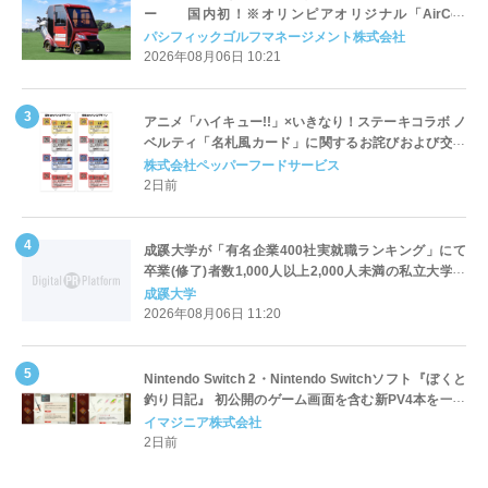
ー 国内初！※オリンピアオリジナル「AirCon
Cart（エアコンカート）」導入 | ＰＧＭ
パシフィックゴルフマネージメント株式会社
2026年08月06日 10:21
アニメ「ハイキュー!!」×いきなり！ステーキコラボ ノ
ベルティ「名札風カード」に関するお詫びおよび交換
対応についてのご案内
株式会社ペッパーフードサービス
2日前
成蹊大学が「有名企業400社実就職ランキング」にて
卒業(修了)者数1,000人以上2,000人未満の私立大学で
全国第1位を獲得！～実就職率は26.5%（前年比＋
成蹊大学
4.3pt）に伸長、東京の私立大学でも10位にランクイン
2026年08月06日 11:20
～
Nintendo Switch 2・Nintendo Switchソフト『ぼくと
釣り日記』 初公開のゲーム画面を含む新PV4本を一挙
公開！
イマジニア株式会社
2日前