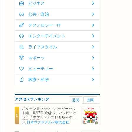
ビジネス
公共・政治
テクノロジー・IT
エンターテイメント
ライフスタイル
スポーツ
ビューティー
医療・科学
アクセスランキング
週間
月間
ポケモン夏マック「ハッピーセッ
ト編」 8月7日(金)より、ハッピーセ
ット『ポケモン』のおもちゃが期
間限定登場
日本マクドナルド株式会社