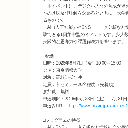
本イベントは、デジタル人材の育成が求め
への興味及び理解を深めるとともに、大学
るものです。
AI（人工知能）やSNS、データ分析など
験できる1日集中型のイベントです。少人
実践的な思考力や課題解決力を養います。
□概要
日時：2026年8月7日（金）10:00～15:00
会場：東京情報大学
対象：高校1～3年生
定員：各セミナー20名程度（先着順）
参加費：無料
申込期間：2026年5月23日（土）～7月31
申込みURL：
https://www.tuis.ac.jp/examin
□プログラムの特徴
・AI・SNS・データ分析など情報社会の身