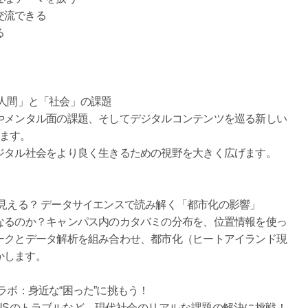
交流できる
る
「人間」と「社会」の課題
メンタル面の課題、そしてデジタルコンテンツを巡る新しい
ます。
ジタル社会をより良く生きるための視野を大きく広げます。
が見える？ データサイエンスで読み解く「都市化の影響」
るのか？キャンパス内のカタバミの分布を、位置情報を使っ
ークとデータ解析を組み合わせ、都市化（ヒートアイランド現
かします。
ラボ：身近な“困った”に挑もう！
Sのトラブルなど、現代社会のリアルな課題の解決に挑戦！