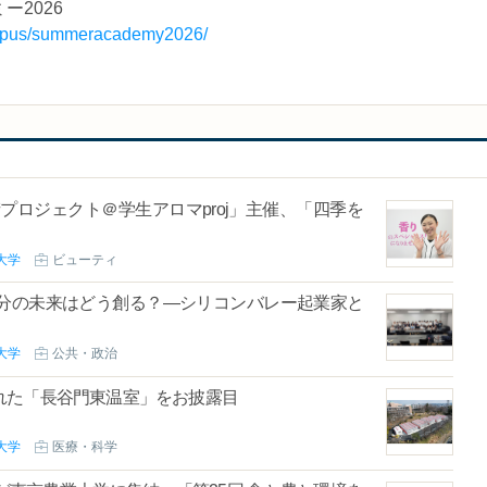
2026
campus/summeracademy2026/
プロジェクト＠学生アロマproj」主催、「四季を
大学
ビューティ
分の未来はどう創る？―シリコンバレー起業家と
大学
公共・政治
れた「長谷門東温室」をお披露目
大学
医療・科学