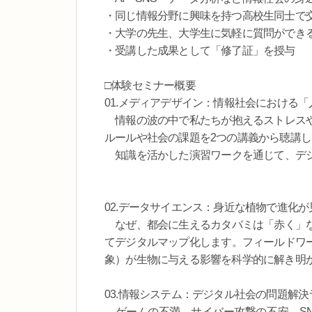
・同じ情報分野に興味を持つ高校生同士で
・大学の先生、大学生に気軽に質問ができ
・受講した成果として「修了証」を授与
□体験セミナー概要
01.メディアデザイン：情報社会における
情報の波の中で私たちが抱えるストレスや
ルールや社会の課題を2つの講義から聴講し
知識を活かした演習ワークを通じて、デ
02.データサイエンス：身近な植物で進化
なぜ、都会に生えるカタバミは「赤く」な
てデジタルマップ化します。フィールドワ
象）が生物に与える影響を科学的に解き明
03.情報システム：デジタル社会の問題解決
ゲームの不満、サイバー攻撃の不安、SN