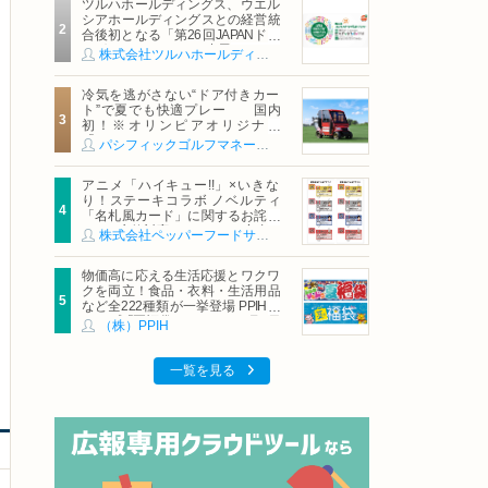
ツルハホールディングス、ウエル
シアホールディングスとの経営統
合後初となる「第26回JAPANドラ
ッグストアショー」に出展
株式会社ツルハホールディングス
冷気を逃がさない“ドア付きカー
ト”で夏でも快適プレー 国内
初！※オリンピアオリジナル
「AirCon Cart（エアコンカー
パシフィックゴルフマネージメント株式会社
ト）」導入 | ＰＧＭ
アニメ「ハイキュー!!」×いきな
り！ステーキコラボ ノベルティ
「名札風カード」に関するお詫び
および交換対応についてのご案内
株式会社ペッパーフードサービス
物価高に応える生活応援とワクワ
クを両立！食品・衣料・生活用品
など全222種類が一挙登場 PPIHグ
ループ「夏福袋」＆セール 8月6日
（株）PPIH
(木)より順次スタート
一覧を見る