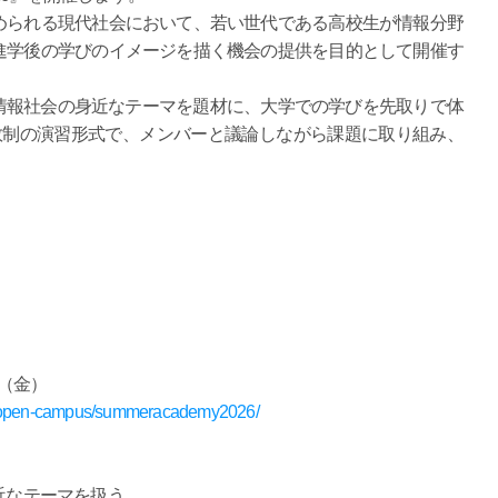
られる現代社会において、若い世代である高校生が情報分野
進学後の学びのイメージを描く機会の提供を目的として開催す
情報社会の身近なテーマを題材に、大学での学びを先取りで体
数制の演習形式で、メンバーと議論しながら課題に取り組み、
日（金）
ee/open-campus/summeracademy2026/
近なテーマを扱う