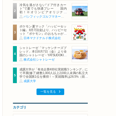
冷気を逃がさない“ドア付きカー
ト”で夏でも快適プレー 国内
初！※オリンピアオリジナル
「AirCon Cart（エアコンカー
パシフィックゴルフマネージメント株式会社
ト）」導入 | ＰＧＭ
ポケモン夏マック「ハッピーセッ
ト編」 8月7日(金)より、ハッピーセ
ット『ポケモン』のおもちゃが期
間限定登場
日本マクドナルド株式会社
シャトレーゼ「マッケンチーズブ
レッド」本日8月7日（金）より全
国のシャトレーゼ・YATSUDOKIで
発売
株式会社シャトレーゼ
成蹊大学が「有名企業400社実就職ランキング」に
て卒業(修了)者数1,000人以上2,000人未満の私立大
学で全国第1位を獲得！～実就職率は26.5%（前年
比＋4.3pt）に伸長、東京の私立大学でも10位にラ
成蹊大学
ンクイン～
一覧を見る
カテゴリ