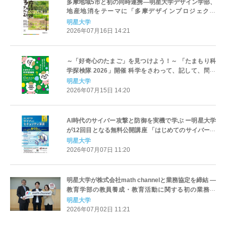
多摩地域5市と初の同時連携―明星大学デザイン学部、
地産地消をテーマに「多摩デザインプロジェクト
2026」最終発表会を開催
明星大学
2026年07月16日 14:21
～「好奇心のたまご」を見つけよう！～ 「たまもり科
学探検隊 2026」開催 科学をさわって、記して、問い
を持ち帰ろう
明星大学
2026年07月15日 14:20
AI時代のサイバー攻撃と防御を実機で学ぶ ー明星大学
が12回目となる無料公開講座 「はじめてのサイバーセ
キュリティ演習」を開催
明星大学
2026年07月07日 11:20
明星大学が株式会社math channelと業務協定を締結 ―
教育学部の教員養成・教育活動に関する初の業務提
携、「数学のお兄さん」 横山明日希氏と連携
明星大学
2026年07月02日 11:21