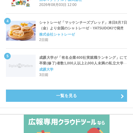
2026年08月03日 12:00
シャトレーゼ「マッケンチーズブレッド」本日8月7日
（金）より全国のシャトレーゼ・YATSUDOKIで発売
株式会社シャトレーゼ
2日前
成蹊大学が「有名企業400社実就職ランキング」にて
卒業(修了)者数1,000人以上2,000人未満の私立大学で
全国第1位を獲得！～実就職率は26.5%（前年比＋
成蹊大学
4.3pt）に伸長、東京の私立大学でも10位にランクイン
3日前
～
一覧を見る