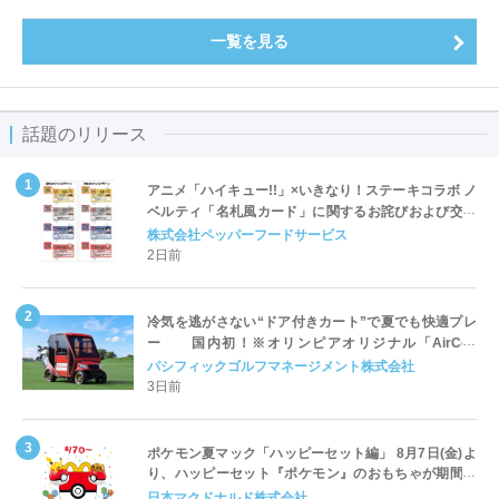
一覧を見る
話題のリリース
アニメ「ハイキュー!!」×いきなり！ステーキコラボ ノ
ベルティ「名札風カード」に関するお詫びおよび交換
対応についてのご案内
株式会社ペッパーフードサービス
2日前
冷気を逃がさない“ドア付きカート”で夏でも快適プレ
ー 国内初！※オリンピアオリジナル「AirCon
Cart（エアコンカート）」導入 | ＰＧＭ
パシフィックゴルフマネージメント株式会社
3日前
ポケモン夏マック「ハッピーセット編」 8月7日(金)よ
り、ハッピーセット『ポケモン』のおもちゃが期間限
定登場
日本マクドナルド株式会社