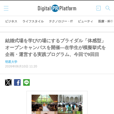
メニ
ログ
検索
ュー
イン
ビジネス
ライフスタイル
テクノロジー・IT
ビューティ
医療・科学
結婚式場を学びの場にするブライダル「体感型」
オープンキャンパスを開催―在学生が模擬挙式を
企画・運営する実践プログラム、今回で9回目
明星大学
2026年06月10日 11:20