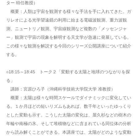
ター 特任教授）
概要：人類は宇宙を観測する様々な手法を手に入れてきた。ガ
リレオによる光学望遠鏡の利用に始まる電磁波観測、重力波観
測、ニュートリノ観測、宇宙線観測など複数の「メッセンジャ
ー」観測で宇宙の現象を解明する天文学が急速に発展している。
この様々な観測を解説する今回のシリーズ公開講座について紹介
する。
○18:15～18:45 トーク２「変動する太陽と地球のつながりを探
る」
講師：宮原ひろ子（沖縄科学技術大学院大学 准教授）
概要：太陽は様々な時間スケールでダイナミックに変化してい
る。１か月ほどの短いリズムもあれば、数千年といったゆっくり
とした変動も示す。こうした太陽の変化は、屋久杉などの樹木の
年輪や南極の氷、そして堆積物などに含まれている同位体の分析
から読み解くことができる。本講座では、太陽がどのような変動