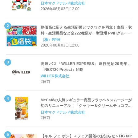
定登場
日本マクドナルド株式会社
2026年08月03日 12:00
物価高に応える生活応援とワクワクを両立！食品・衣
料・生活用品など全222種類が一挙登場 PPIHグループ
「夏福袋」＆セール 8月6日(木)より順次スタート
（株）PPIH
2026年08月03日 12:00
高速バス「WILLER EXPRESS」運行開始20周年、
「NEXT20 Project」始動
WILLER株式会社
2日前
McCaféの人気レギュラー商品フラッペ＆スムージーが
初のリニューアル！「クッキー＆クリームチョコフラ
ッペ」「マンゴースムージー」8月5日（水）から販売
日本マクドナルド株式会社
開始
2日前
【キル フェ ボン】＜フェア開催のお知らせ＞FIG fair