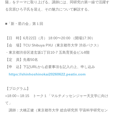
陽」をテーマに取り上げる。講師には、同研究の第一線で活躍す
る宮原ひろ子氏を迎え、その魅力について解説する。
■「新・星の会」第１回
【日 時】6月22日（月） 18:00〜20:00 （開場17:30）
【会 場】TCU Shibuya PXU（東京都市大学 渋谷パクス）
・東京都渋谷区道玄坂1丁目10-7 五島育英会ビル8階
【定 員】先着50名
【申 込】下記URLから必要事項を記入の上、申し込み
https://shinhoshinokai20260622.peatix.com
【プログラム】
○18:00～18:15 トーク１「マルチメッセンジャー天文学に向け
て」
講師：大橋正健（東京都市大学 総合研究所 宇宙科学研究セン