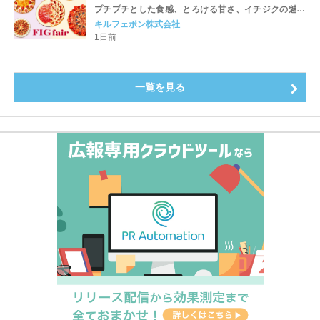
プチプチとした食感、とろける甘さ、イチジクの魅力
をたっぷりと。新作を含め、イチジク尽くしの全4種が
キルフェボン株式会社
登場8月20日（木）スタート
1日前
一覧を見る