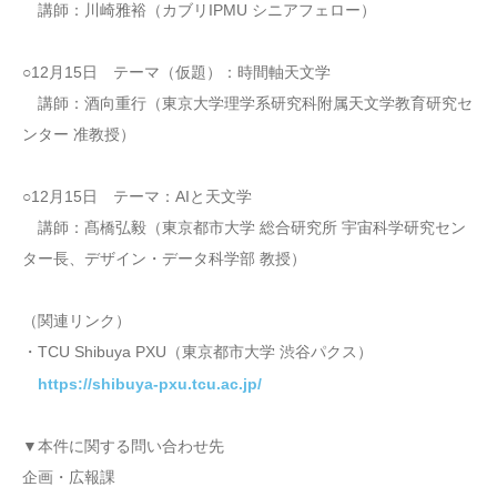
講師：川崎雅裕（カブリIPMU シニアフェロー）
○12月15日 テーマ（仮題）：時間軸天文学
講師：酒向重行（東京大学理学系研究科附属天文学教育研究セ
ンター 准教授）
○12月15日 テーマ：AIと天文学
講師：髙橋弘毅（東京都市大学 総合研究所 宇宙科学研究セン
ター長、デザイン・データ科学部 教授）
（関連リンク）
・TCU Shibuya PXU（東京都市大学 渋谷パクス）
https://shibuya-pxu.tcu.ac.jp/
▼本件に関する問い合わせ先
企画・広報課