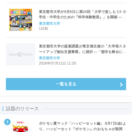
東京都市大学が9月6日に第24回「大学で楽しもう‼ 小
学生・中学生のための『科学体験教室』」を開催 ― 主
役は君だ！君だけの“できた！”を体験しよう！
東京都市大学
1日前
東京都市大学の提案課題が東京都主催の「大学発スタ
ートアップ創出支援事業」に採択 ―「都市を舞台にイ
ノベーションを起こす大学として都市型エコシステム
東京都市大学
を牽引するスタートアップ創出拠点を形成」
2026年07月21日 11:20
一覧を見る
話題のリリース
ポケモン夏マック「ハッピーセット編」 8月7日(金)よ
り、ハッピーセット『ポケモン』のおもちゃが期間限