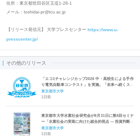
住所：東京都世田谷区玉堤1-28-1
メール：toshidai-pr@tcu.ac.jp
【リリース発信元】 大学プレスセンター
https://www.u-
presscenter.jp/
その他のリリース
「エコ1チャレンジカップ2026 中・高校生による手作
り電気自動車コンテスト」を実施。「未来へ続くスマ
ートドライブ」をテーマに、自動車技術会 関東支部、
東京都市大学
東京都市大学、日産自動車が共催
1日前
東京都市大学水素社会研究会が8月31日に第4回セミナ
ー「水素社会の実装に向けた総合的視点 ― 投資判断に
つながる技術実証と評価 ―」を開催
東京都市大学
1日前