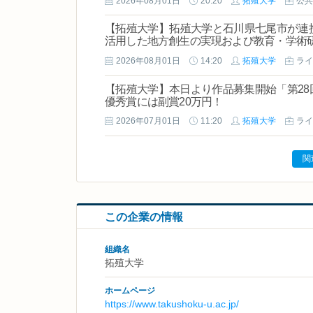
2026年08月01日
20:20
拓殖大学
公共
【拓殖大学】拓殖大学と石川県七尾市が連
活用した地方創生の実現および教育・学術研
2026年08月01日
14:20
拓殖大学
ライ
【拓殖大学】本日より作品募集開始「第28
優秀賞には副賞20万円！
2026年07月01日
11:20
拓殖大学
ライ
関
この企業の情報
組織名
拓殖大学
ホームページ
https://www.takushoku-u.ac.jp/