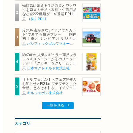
物価高に応える生活応援とワクワ
クを両立！食品・衣料・生活用品
など全222種類が一挙登場 PPIHグ
ループ「夏福袋」＆セール 8月6日
（株）PPIH
(木)より順次スタート
冷気を逃がさない“ドア付きカー
ト”で夏でも快適プレー 国内
初！※オリンピアオリジナル
「AirCon Cart（エアコンカー
パシフィックゴルフマネージメント株式会社
ト）」導入 | ＰＧＭ
McCaféの人気レギュラー商品フラ
ッペ＆スムージーが初のリニュー
アル！「クッキー＆クリームチョ
コフラッペ」「マンゴースムージ
日本マクドナルド株式会社
ー」8月5日（水）から販売開始
【キル フェ ボン】＜フェア開催の
お知らせ＞FIG fair プチプチとした
食感、とろける甘さ、イチジクの
魅力をたっぷりと。新作を含め、
キルフェボン株式会社
イチジク尽くしの全4種が登場8月
20日（木）スタート
一覧を見る
カテゴリ