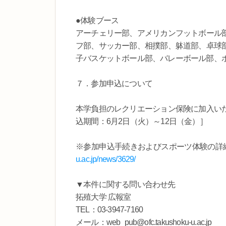
●体験ブース
アーチェリー部、アメリカンフットボール
フ部、サッカー部、相撲部、躰道部、卓球
子バスケットボール部、バレーボール部、
７．参加申込について
本学負担のレクリエーション保険に加入い
込期間：6月2日（火）～12日（金）］
※参加申込手続きおよびスポーツ体験の詳
u.ac.jp/news/3629/
▼本件に関する問い合わせ先
拓殖大学 広報室
TEL：03-3947-7160
メール：web_pub@ofc.takushoku-u.ac.jp