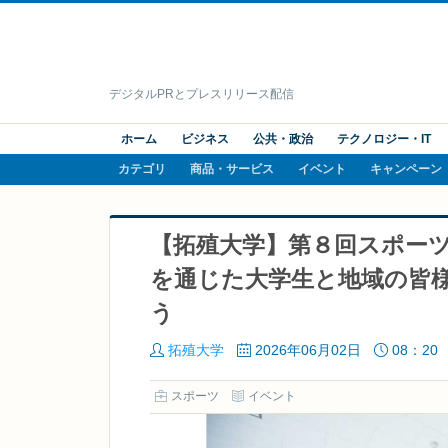
デジタルPRとプレスリリース配信
ホーム
ビジネス
公共・政治
テクノロジー・IT
カテゴリ
商品・サービス
イベント
キャンペーン
【拓殖大学】第８回スポー
を通じた大学生と地域の皆
う
拓殖大学
2026年06月02日
08：20
スポーツ
イベント