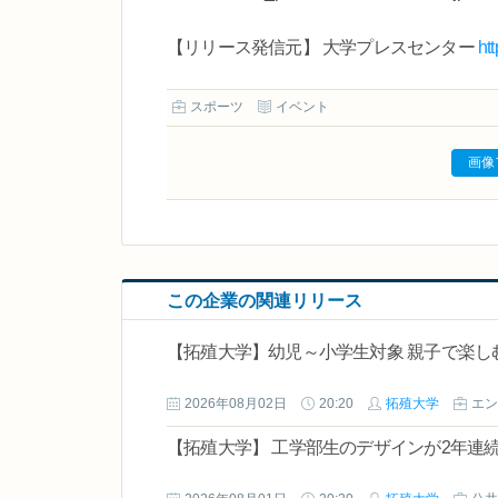
【リリース発信元】 大学プレスセンター
ht
スポーツ
イベント
画像
この企業の関連リリース
【拓殖大学】幼児～小学生対象 親子で楽し
2026年08月02日
20:20
拓殖大学
エン
【拓殖⼤学】 ⼯学部⽣のデザインが2年連