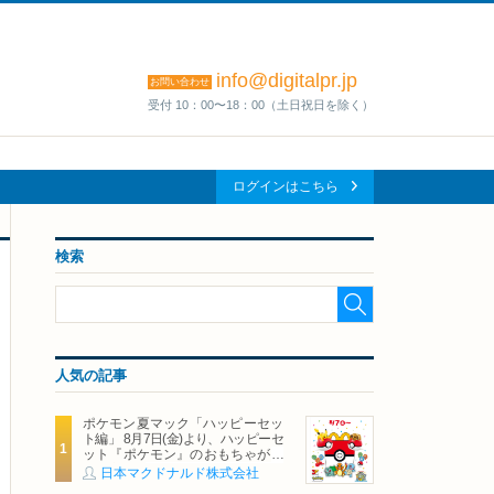
info@digitalpr.jp
お問い合わせ
受付 10：00〜18：00（土日祝日を除く）
ログインはこちら
検索
人気の記事
ポケモン夏マック「ハッピーセッ
ト編」 8月7日(金)より、ハッピーセ
ット『ポケモン』のおもちゃが期
間限定登場
日本マクドナルド株式会社