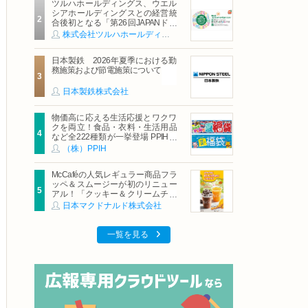
ツルハホールディングス、ウエル
シアホールディングスとの経営統
合後初となる「第26回JAPANドラ
ッグストアショー」に出展
株式会社ツルハホールディングス
日本製鉄 2026年夏季における勤
務施策および節電施策について
日本製鉄株式会社
物価高に応える生活応援とワクワ
クを両立！食品・衣料・生活用品
など全222種類が一挙登場 PPIHグ
ループ「夏福袋」＆セール 8月6日
（株）PPIH
(木)より順次スタート
McCaféの人気レギュラー商品フラ
ッペ＆スムージーが初のリニュー
アル！「クッキー＆クリームチョ
コフラッペ」「マンゴースムージ
日本マクドナルド株式会社
ー」8月5日（水）から販売開始
一覧を見る