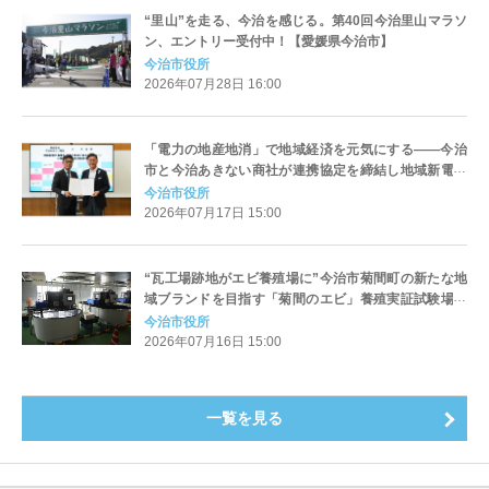
“里山”を走る、今治を感じる。第40回今治里山マラソ
ン、エントリー受付中！【愛媛県今治市】
今治市役所
2026年07月28日 16:00
「電力の地産地消」で地域経済を元気にする――今治
市と今治あきない商社が連携協定を締結し地域新電力
事業を開始【愛媛県今治市】
今治市役所
2026年07月17日 15:00
“瓦工場跡地がエビ養殖場に”今治市菊間町の新たな地
域ブランドを目指す「菊間のエビ」養殖実証試験場が
オープン！【愛媛県今治市】
今治市役所
2026年07月16日 15:00
一覧を見る