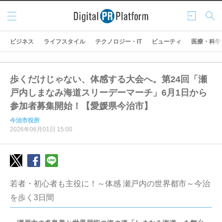
メニ
ログ
検索
ュー
イン
ビジネス
ライフスタイル
テクノロジー・IT
ビューティ
医療・科学
歩くだけじゃない、体感する大会へ。第24回「瀬
戸内しまなみ海道スリーデーマーチ」6月1日から
参加者募集開始！【愛媛県今治市】
今治市役所
2026年06月01日 15:00
若者・初心者も主役に！～体感 瀬戸内の世界都市～今治
を歩く3日間