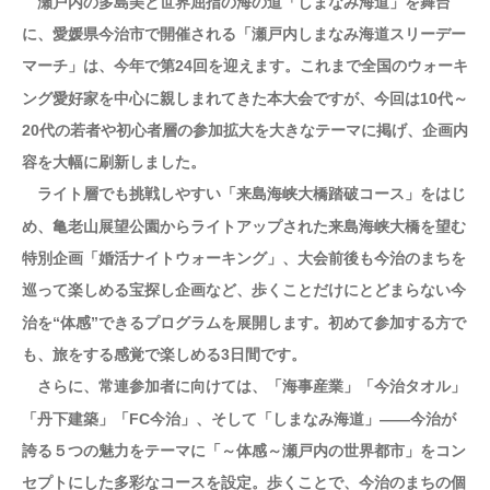
瀬戸内の多島美と世界屈指の海の道「しまなみ海道」を舞台
に、愛媛県今治市で開催される「瀬戸内しまなみ海道スリーデー
マーチ」は、今年で第24回を迎えます。これまで全国のウォーキ
ング愛好家を中心に親しまれてきた本大会ですが、今回は10代～
20代の若者や初心者層の参加拡大を大きなテーマに掲げ、企画内
容を大幅に刷新しました。
ライト層でも挑戦しやすい「来島海峡大橋踏破コース」をはじ
め、亀老山展望公園からライトアップされた来島海峡大橋を望む
特別企画「婚活ナイトウォーキング」、大会前後も今治のまちを
巡って楽しめる宝探し企画など、歩くことだけにとどまらない今
治を“体感”できるプログラムを展開します。初めて参加する方で
も、旅をする感覚で楽しめる3日間です。
さらに、常連参加者に向けては、「海事産業」「今治タオル」
「丹下建築」「FC今治」、そして「しまなみ海道」――今治が
誇る５つの魅力をテーマに「～体感～瀬戸内の世界都市」をコン
セプトにした多彩なコースを設定。歩くことで、今治のまちの個