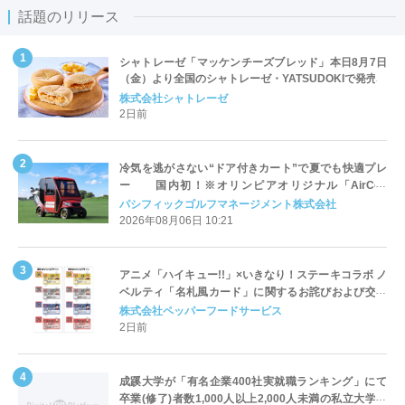
話題のリリース
シャトレーゼ「マッケンチーズブレッド」本日8月7日
（金）より全国のシャトレーゼ・YATSUDOKIで発売
株式会社シャトレーゼ
2日前
冷気を逃がさない“ドア付きカート”で夏でも快適プレ
ー 国内初！※オリンピアオリジナル「AirCon
Cart（エアコンカート）」導入 | ＰＧＭ
パシフィックゴルフマネージメント株式会社
2026年08月06日 10:21
アニメ「ハイキュー!!」×いきなり！ステーキコラボ ノ
ベルティ「名札風カード」に関するお詫びおよび交換
対応についてのご案内
株式会社ペッパーフードサービス
2日前
成蹊大学が「有名企業400社実就職ランキング」にて
卒業(修了)者数1,000人以上2,000人未満の私立大学で