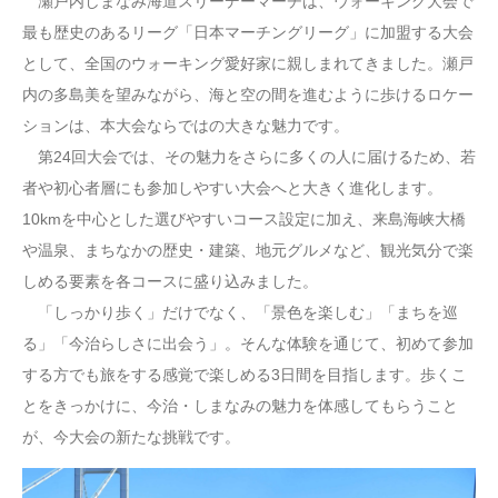
瀬戸内しまなみ海道スリーデーマーチは、ウォーキング大会で
最も歴史のあるリーグ「日本マーチングリーグ」に加盟する大会
として、全国のウォーキング愛好家に親しまれてきました。瀬戸
内の多島美を望みながら、海と空の間を進むように歩けるロケー
ションは、本大会ならではの大きな魅力です。
第24回大会では、その魅力をさらに多くの人に届けるため、若
者や初心者層にも参加しやすい大会へと大きく進化します。
10kmを中心とした選びやすいコース設定に加え、来島海峡大橋
や温泉、まちなかの歴史・建築、地元グルメなど、観光気分で楽
しめる要素を各コースに盛り込みました。
「しっかり歩く」だけでなく、「景色を楽しむ」「まちを巡
る」「今治らしさに出会う」。そんな体験を通じて、初めて参加
する方でも旅をする感覚で楽しめる3日間を目指します。歩くこ
とをきっかけに、今治・しまなみの魅力を体感してもらうこと
が、今大会の新たな挑戦です。