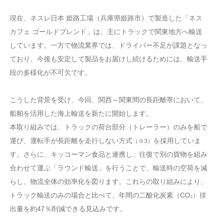
現在、ネスレ日本 姫路工場（兵庫県姫路市）で製造した「ネス
カフェ ゴールドブレンド」は、主にトラックで関東地方へ輸送
しています。一方で物流業界では、ドライバー不足が課題となっ
ており、今後も安定して製品をお届けし続けるためには、輸送手
段の多様化が不可欠です。
こうした背景を受け、今回、関西～関東間の長距離帯において、
船舶を活用した海上輸送を新たに開始します。
本取り組みでは、トラックの荷台部分（トレーラー）のみを船で
運び、運転手が長距離を走行しない方式
を採用していま
（※3）
す。さらに、キッコーマン食品と連携し、往復で別の貨物を組み
合わせて運ぶ「ラウンド輸送」を行うことで、輸送時の空荷を減
らし、物流全体の効率化を図ります。これらの取り組みにより、
トラック輸送のみの場合と比べて、年間の二酸化炭素（CO₂）排
出量を約47％削減できる見込みです。