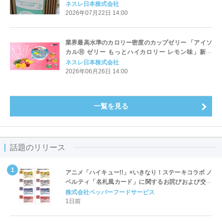
ネスレ日本株式会社
2026年07月22日 14:00
業界最高水準のカロリー密度のカップゼリー 「アイソ
カルⓇ ゼリー もっとハイカロリー レモン味」新発
売！
ネスレ日本株式会社
2026年06月26日 14:00
一覧を見る
話題のリリース
アニメ「ハイキュー!!」×いきなり！ステーキコラボ ノ
ベルティ「名札風カード」に関するお詫びおよび交換
対応についてのご案内
株式会社ペッパーフードサービス
1日前