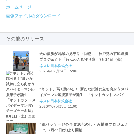
ホームページ
画像ファイルのダウンロード
その他のリリース
犬の散歩が地域の見守り・防犯に 神戸発の官民連携
プロジェクト「わんわん見守り隊」7月24日（金）よ
り、活動エリアを兵庫県全域に拡大
ネスレ日本株式会社
2026年07月24日 15:00
“キット、高く跳べる！”新たな試練に立ち向かうスパ
イダーマン応援菓子が誕生 「キットカット スパイダ
ーマン NYチーズケーキ味」8月1日（土）全国発売
ネスレ日本株式会社
2026年07月23日 11:00
“紙パッケージの再資源化のしくみ構築プロジェク
ト”、7月22日(水)より開始