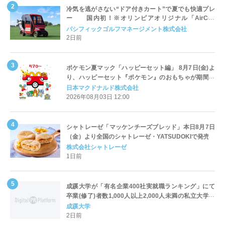
冷気を逃がさない“ドア付きカート”で夏でも快適プレ
ー 国内初！※オリンピアオリジナル「AirCon
Cart（エアコンカート）」導入 | ＰＧＭ
パシフィックゴルフマネージメント株式会社
2日前
ポケモン夏マック「ハッピーセット編」 8月7日(金)よ
り、ハッピーセット『ポケモン』のおもちゃが期間限
定登場
日本マクドナルド株式会社
2026年08月03日 12:00
シャトレーゼ「マッケンチーズブレッド」本日8月7日
（金）より全国のシャトレーゼ・YATSUDOKIで発売
株式会社シャトレーゼ
1日前
成蹊大学が「有名企業400社実就職ランキング」にて
卒業(修了)者数1,000人以上2,000人未満の私立大学で
全国第1位を獲得！～実就職率は26.5%（前年比＋
成蹊大学
4.3pt）に伸長、東京の私立大学でも10位にランクイン
2日前
～