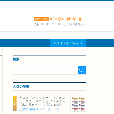
info@digitalpr.jp
お問い合わせ
受付 10：00〜18：00（土日祝日を除く）
ログインはこちら
検索
人気の記事
アニメ「ハイキュー!!」×いきな
り！ステーキコラボ ノベルティ
「名札風カード」に関するお詫び
および交換対応についてのご案内
株式会社ペッパーフードサービス