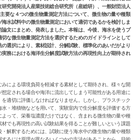
立研究開発法人産業技術総合研究所（産総研）、一般財団法人
、主要な４つの微生物量測定方法について、微生物の量や種類
が海水試料中の微生物量測定において適切であるかを検討しま
術論文にまとめ、発表しました。本報は、今後、海水を使うプ
適切な微生物量測定方法を選択するためのガイドラインとして
法の選択により、素材設計、分解試験、標準化のあいだがより
の実務における海洋生分解度試験方法の再現性向上が期待され
みによる環境負荷を軽減する素材として期待され、様々な開
が想定される場合や海洋に流出してしまう可能性がある用途に
」を適切に評価しなければなりません。しかし、プラスチック
海水・堆積物などを用いて、実験室内で生分解度を評価する方
によって、栄養塩濃度だけではなく、含まれる微生物の量や種
素材でも再現性の高い試験結果を得ることが難しいという課題
較・解釈するためには、試験に使う海水中の微生物の量や種類
握するには原理が異なるいくつかの方法があることから、目的