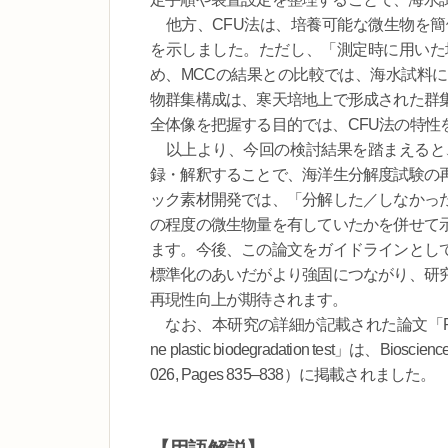
他方、CFU法は、培養可能な微生物を簡
を示しました。ただし、「測定時に用いた
め、MCCの結果との比較では、海水試料
物群集構成は、寒天培地上で形成された群
全体像を把握する目的では、CFU法の特性
以上より、今回の検討結果を踏まえると
録・解釈することで、海洋生分解度試験の
ック素材開発では、「分解した／しなかっ
の程度の微生物量を有していたかを併せて
ます。今後、この論文をガイドラインとし
標準化のあいだがより強固につながり、研
再現性向上が期待されます。
なお、本研究の詳細が記載された論文「Robustness of mic
ne plastic biodegradation test」は、Bioscience
026, Pages 835–838）に掲載されました。