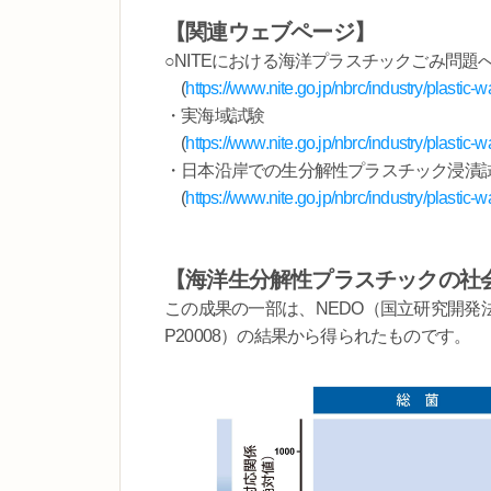
【関連ウェブページ】
○NITEにおける海洋プラスチックごみ問題
(
https://www.nite.go.jp/nbrc/industry/plastic-w
・実海域試験
(
https://www.nite.go.jp/nbrc/industry/plastic
・日本沿岸での生分解性プラスチック浸漬
(
https://www.nite.go.jp/nbrc/industry/plastic
【海洋生分解性プラスチックの社
この成果の一部は、NEDO（国立研究開発
P20008）の結果から得られたものです。