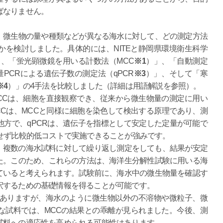
ばなりません。
微生物の量や種類などが異なる海水に対して、どの測定方法
を検討しました。具体的には、NITEと静岡県環境衛生科学
り、「蛍光顕微鏡を用いる計数法（MCC
※1
）」、「自動測定
PCRによる遺伝子数の測定法（qPCR
※3
）」、そして「寒
※4
）」の4手法を比較しました（詳細は用語解説を参照）。
Cは、細胞を直接観察でき、従来から微生物量の測定に用い
Cは、MCCと同様に細胞を染色して検出する原理であり、測
方で、qPCRは、遺伝子を指標として安定した定量が可能で
せず比較的低コストで実施できることが強みです。
、複数の海水試料に対して繰り返し測定をしても、結果が安定
た。このため、これらの方法は、海洋生分解性試験に用いる海
ていると考えられます。試験前に、海水中の微生物量を確認す
釈するための基礎情報を得ることが可能です。
ありますが、海水のように微生物以外の不溶物や微粒子、微
な試料では、MCCの結果との乖離が見られました。今後、測
試料への適応性を高められる可能性はあります。