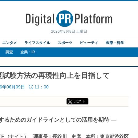
2026年8月8日 土曜日
エンタメ
ライフスタイル
スポーツ
ビューティ
医療・科学
調査
企業・IR
度試験方法の再現性向上を目指して
26年06月09日
11：00
ポスト
するためのガイドラインとしての活用を期待 ―
TE（ナイト）、理事長：長谷川 史彦、本所：東京都渋谷区