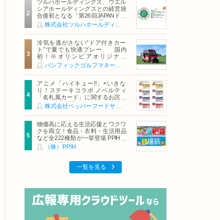
ツルハホールディングス、ウエル
シアホールディングスとの経営統
合後初となる「第26回JAPANドラ
ッグストアショー」に出展
株式会社ツルハホールディングス
冷気を逃がさない“ドア付きカー
ト”で夏でも快適プレー 国内
初！※オリンピアオリジナル
「AirCon Cart（エアコンカー
パシフィックゴルフマネージメント株式会社
ト）」導入 | ＰＧＭ
アニメ「ハイキュー!!」×いきな
り！ステーキコラボ ノベルティ
「名札風カード」に関するお詫び
および交換対応についてのご案内
株式会社ペッパーフードサービス
物価高に応える生活応援とワクワ
クを両立！食品・衣料・生活用品
など全222種類が一挙登場 PPIHグ
ループ「夏福袋」＆セール 8月6日
（株）PPIH
(木)より順次スタート
一覧を見る