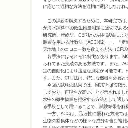
に応じて適切な方法を適切に選択しなけれ
この課題を解決するために、本研究では、
が海水試料中の微生物量測定に適切であるか
研究所、産総研、CERIとの共同試験によ
装置を用いる計数法（ACC
※2
）」、「定量
天培地上のコロニー数を数える方法（CFU
各手法にはそれぞれ特徴があります。MC
られてきた実績のある方法です。また、AC
定の自動化により迅速な測定が可能です。他
す。また、CFU法は、特別な機器を必要と
今回の試験の結果では、MCCとqPCRは
しており、再現性が高いことが示されまし
水中の微生物量を把握する方法として適し
る手段として用いることで、試験結果を解
一方、ACCは、迅速性に優れた方法では
生物の凝集体などの様々な成分を含む複雑
定手順や装置設定を整理することで、海水