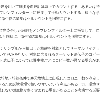
微鏡を用いて細胞を血球計算盤上でカウントする、あるいは蛍
ブレンフィルター上に捕集して手動カウントする。様々な形
に微生物の凝集はセルカウントを困難にする。
蛍光染色した細胞をメンブレンフィルター上に捕集して、自
CCと同様に、微生物の凝集はセルカウントを困難にする。
）：
サンプルから抽出した核酸を対象としてサーマルサイクラ
いてPCRを行い、対象に含まれるターゲット遺伝子のコピー
ト遺伝子によっては微生物ごとにコピー数が異なる場合があ
の培地・培養条件で寒天培地上に出現したコロニー数を測定し
きるため試験現場で扱いやすいという利点がある一方、環境サ
殖しない微生物が多く含まれる場合があることを考慮する必要