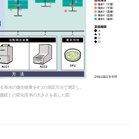
ける海水の微生物量を4つの測定方法で測定し、
微鏡との変化倍率の大きさを表した図