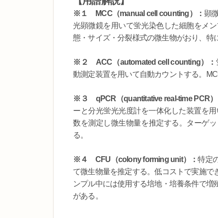
【用語解説】
※１
MCC（manual cell counting）：
顕
光顕微鏡を用いて蛍光染色した細胞をメン
態・サイズ・分裂様式の微生物がおり、特
※２
ACC（automated cell counting）：
動測定装置を用いて自動カウントする。M
※３
qPCR（quantitative real-time PCR
ーと分光蛍光光度計を一体化した装置を用
数を測定し微生物量を推定する。ターゲッ
る。
※４
CFU（colony forming unit）：
特定
て微生物量を推定する。低コストで実施で
ンプル中には使用する培地・培養条件で増
がある。