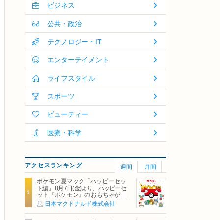
ビジネス
公共・政治
テクノロジー・IT
エンターテイメント
ライフスタイル
スポーツ
ビューティー
医療・科学
アクセスランキング
週間
月間
ポケモン夏マック「ハッピーセッ
ト編」 8月7日(金)より、ハッピーセ
ット『ポケモン』のおもちゃが期
間限定登場
日本マクドナルド株式会社