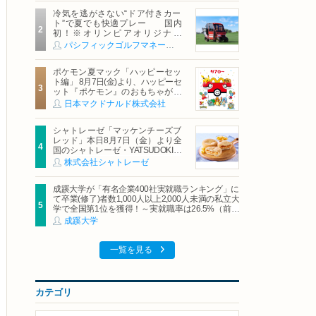
冷気を逃がさない“ドア付きカー
ト”で夏でも快適プレー 国内
初！※オリンピアオリジナル
「AirCon Cart（エアコンカー
パシフィックゴルフマネージメント株式会社
ト）」導入 | ＰＧＭ
ポケモン夏マック「ハッピーセッ
ト編」 8月7日(金)より、ハッピーセ
ット『ポケモン』のおもちゃが期
間限定登場
日本マクドナルド株式会社
シャトレーゼ「マッケンチーズブ
レッド」本日8月7日（金）より全
国のシャトレーゼ・YATSUDOKIで
発売
株式会社シャトレーゼ
成蹊大学が「有名企業400社実就職ランキング」に
て卒業(修了)者数1,000人以上2,000人未満の私立大
学で全国第1位を獲得！～実就職率は26.5%（前年
比＋4.3pt）に伸長、東京の私立大学でも10位にラ
成蹊大学
ンクイン～
一覧を見る
カテゴリ