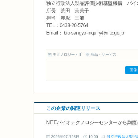
独立行政法人製品評価技術基盤機構 バイ
所長 荒田 芙美子
担当 赤坂、三浦
TEL：0438-20-5764
Email： bio-sangyo-inquiry@nite.go.jp
テクノロジー・IT
商品・サービス
画像
この企業の関連リリース
NITEバイオテクノロジーセンターから麹
2026年07月28日
10:00
独立行政法人製品