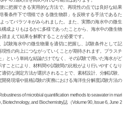
便に把握できる実用的な方法で、再現性の点では良好な結果
培養条件下で増殖できる微生物群」を反映する手法であるた
によってバラツキがみられました。また、実際の海水中の微生
集構成よりもはるかに多様であったことから、海水中の微生物
を踏まえて結果を解釈することが必要です。
、試験海水中の微生物量を適切に把握し、試験条件として記
再現性の向上につながっていくことが期待されます。プラスチ
た」という単純な結論だけでなく、その試験で用いた海水がど
示すことにより、材料間や試験間の比較がより行いやすくなり
て適切な測定方法が選択されることで、素材設計、分解試験、
究開発現場や規格試験の実務における海洋生分解度試験方法の
robial quantification methods to seawater in mari
, Biotechnology, and Biochemistry誌（Volume 90, Issue 6, June 2