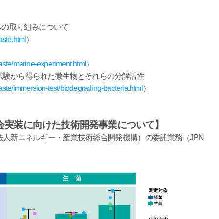
への取り組みについて
aste.html
）
-waste/marine-experiment.html
）
試験から得られた微生物とそれらの分解活性
-waste/immersion-test/biodegrading-bacteria.html
）
会実装に向けた技術開発事業について】
法人新エネルギー・産業技術総合開発機構）の委託業務（JPN