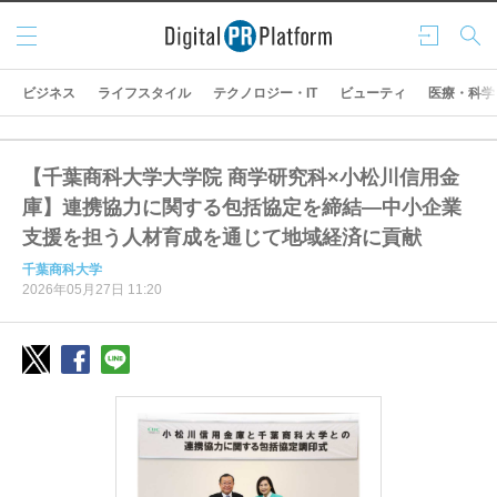
メニ
ログ
検索
ュー
イン
ビジネス
ライフスタイル
テクノロジー・IT
ビューティ
医療・科学
【千葉商科大学大学院 商学研究科×小松川信用金
庫】連携協力に関する包括協定を締結―中小企業
支援を担う人材育成を通じて地域経済に貢献
千葉商科大学
2026年05月27日 11:20