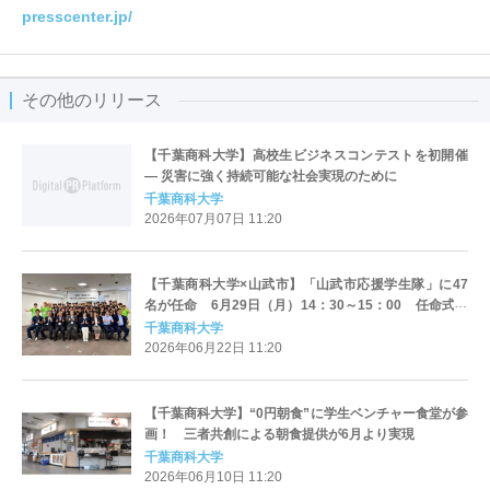
presscenter.jp/
その他のリリース
【千葉商科大学】高校生ビジネスコンテストを初開催
― 災害に強く持続可能な社会実現のために
千葉商科大学
2026年07月07日 11:20
【千葉商科大学×山武市】「山武市応援学生隊」に47
名が任命 6月29日（月）14：30～15：00 任命式・
報告会を開催
千葉商科大学
2026年06月22日 11:20
【千葉商科大学】“0円朝食”に学生ベンチャー食堂が参
画！ 三者共創による朝食提供が6月より実現
千葉商科大学
2026年06月10日 11:20