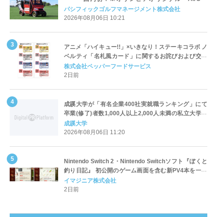
Cart（エアコンカート）」導入 | ＰＧＭ
パシフィックゴルフマネージメント株式会社
2026年08月06日 10:21
アニメ「ハイキュー!!」×いきなり！ステーキコラボ ノ
ベルティ「名札風カード」に関するお詫びおよび交換
対応についてのご案内
株式会社ペッパーフードサービス
2日前
成蹊大学が「有名企業400社実就職ランキング」にて
卒業(修了)者数1,000人以上2,000人未満の私立大学で
全国第1位を獲得！～実就職率は26.5%（前年比＋
成蹊大学
4.3pt）に伸長、東京の私立大学でも10位にランクイン
2026年08月06日 11:20
～
Nintendo Switch 2・Nintendo Switchソフト『ぼくと
釣り日記』 初公開のゲーム画面を含む新PV4本を一挙
公開！
イマジニア株式会社
2日前