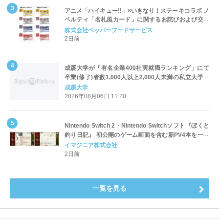
アニメ「ハイキュー!!」×いきなり！ステーキコラボ ノ
ベルティ「名札風カード」に関するお詫びおよび交換
対応についてのご案内
株式会社ペッパーフードサービス
2日前
成蹊大学が「有名企業400社実就職ランキング」にて
卒業(修了)者数1,000人以上2,000人未満の私立大学で
全国第1位を獲得！～実就職率は26.5%（前年比＋
成蹊大学
4.3pt）に伸長、東京の私立大学でも10位にランクイン
2026年08月06日 11:20
～
Nintendo Switch 2・Nintendo Switchソフト『ぼくと
釣り日記』 初公開のゲーム画面を含む新PV4本を一挙
公開！
イマジニア株式会社
2日前
一覧を見る