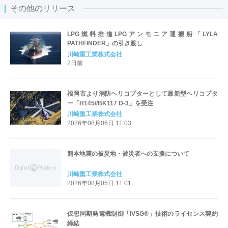
その他のリリース
LPG燃料推進LPGアンモニア運搬船「LYLA
PATHFINDER」の引き渡し
川崎重工業株式会社
2日前
福岡市より消防ヘリコプターとして最新型ヘリコプタ
ー「H145//BK117 D-3」を受注
川崎重工業株式会社
2026年08月06日 11:03
熊本地震の被災地・被災者への支援について
川崎重工業株式会社
2026年08月05日 11:01
仮想同期発電機制御「iVSG®」技術のライセンス契約
締結