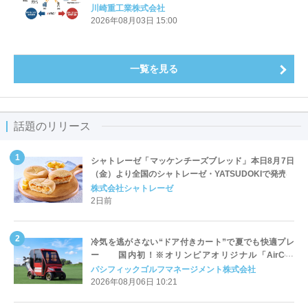
川崎重工業株式会社
2026年08月03日 15:00
一覧を見る
話題のリリース
シャトレーゼ「マッケンチーズブレッド」本日8月7日
（金）より全国のシャトレーゼ・YATSUDOKIで発売
株式会社シャトレーゼ
2日前
冷気を逃がさない“ドア付きカート”で夏でも快適プレ
ー 国内初！※オリンピアオリジナル「AirCon
Cart（エアコンカート）」導入 | ＰＧＭ
パシフィックゴルフマネージメント株式会社
2026年08月06日 10:21