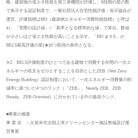
略。建築物の省エネ性能を第三者機関が評価し、6段階の星の数
で表示する認証制度で、一般社団法人住宅性能評価・表示協会が
運営。評価指標はBEI（建築物エネルギー消費性能指標）と呼ば
れ、「実際の設計値」÷「基準となる標準的な値」で算出。数値
が小さいほど省エネ性能が高いことを示す。「BEI ≦ 0.5」が
BELS最高評価の星(★)6つ取得の条件となる。
※2 BELS評価制度のひとつである建物で消費する年間の一次エ
ネルギーの収支をゼロとすることを目的としたZEB（Net Zero
Energy Building）認証制度において、一次エネルギー消費量の削
減率に基づいた4つのランク（『ZEB』、Nearly ZEB、ZEB
Ready、ZEB Oriented）に分かれている中の最高ランク。
■事業の概要
事 業 名 ：久留米市次期上津クリーンセンター施設整備及び運
営事業