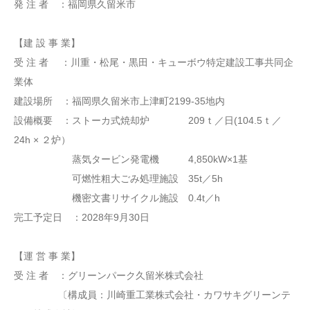
発 注 者 ：福岡県久留米市
【建 設 事 業】
受 注 者 ：川重・松尾・黒田・キューボウ特定建設工事共同企
業体
建設場所 ：福岡県久留米市上津町2199-35地内
設備概要 ：ストーカ式焼却炉 209ｔ／日(104.5ｔ／
24h × ２炉）
蒸気タービン発電機 4,850kW×1基
可燃性粗大ごみ処理施設 35t／5h
機密文書リサイクル施設 0.4t／h
完工予定日 ：2028年9月30日
【運 営 事 業】
受 注 者 ：グリーンパーク久留米株式会社
〔構成員：川崎重工業株式会社・カワサキグリーンテ