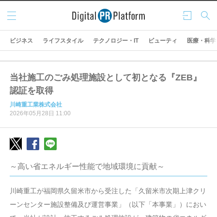
メニ
ログ
検索
ュー
イン
ビジネス
ライフスタイル
テクノロジー・IT
ビューティ
医療・科学
当社施工のごみ処理施設として初となる『ZEB』
認証を取得
川崎重工業株式会社
2026年05月28日 11:00
～高い省エネルギー性能で地域環境に貢献～
川崎重工が福岡県久留米市から受注した「久留米市次期上津クリ
ーンセンター施設整備及び運営事業」（以下「本事業」）におい