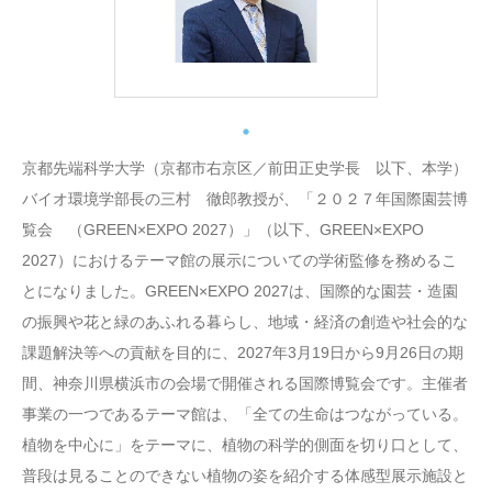
京都先端科学大学（京都市右京区／前田正史学長 以下、本学）
バイオ環境学部長の三村 徹郎教授が、「２０２７年国際園芸博
覧会 （GREEN×EXPO 2027）」（以下、GREEN×EXPO
2027）におけるテーマ館の展示についての学術監修を務めるこ
とになりました。GREEN×EXPO 2027は、国際的な園芸・造園
の振興や花と緑のあふれる暮らし、地域・経済の創造や社会的な
課題解決等への貢献を目的に、2027年3月19日から9月26日の期
間、神奈川県横浜市の会場で開催される国際博覧会です。主催者
事業の一つであるテーマ館は、「全ての生命はつながっている。
植物を中心に」をテーマに、植物の科学的側面を切り口として、
普段は見ることのできない植物の姿を紹介する体感型展示施設と