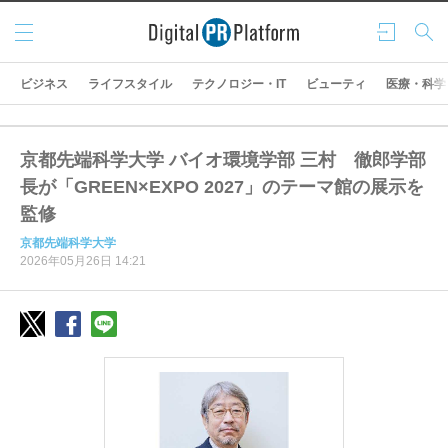
メニ
ログ
検索
ュー
イン
ビジネス
ライフスタイル
テクノロジー・IT
ビューティ
医療・科学
京都先端科学大学 バイオ環境学部 三村 徹郎学部
長が「GREEN×EXPO 2027」のテーマ館の展示を
監修
京都先端科学大学
2026年05月26日 14:21