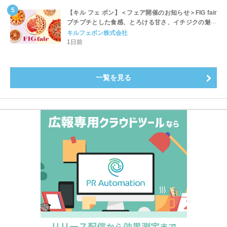
【キル フェ ボン】＜フェア開催のお知らせ＞FIG fair
プチプチとした食感、とろける甘さ、イチジクの魅力
をたっぷりと。新作を含め、イチジク尽くしの全4種が
キルフェボン株式会社
登場8月20日（木）スタート
1日前
一覧を見る