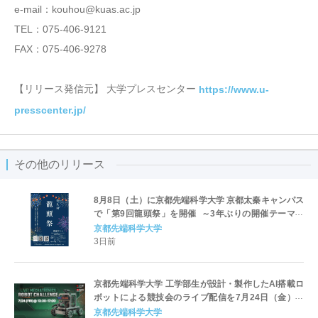
e-mail：kouhou@kuas.ac.jp
TEL：075-406-9121
FAX：075-406-9278
【リリース発信元】 大学プレスセンター
https://www.u-
presscenter.jp/
その他のリリース
8月8日（土）に京都先端科学大学 京都太秦キャンパス
で「第9回龍頭祭」を開催 ～3年ぶりの開催テーマは
「夏祭り」 地域マルシェや盆踊りなど多彩な企画を実
京都先端科学大学
施～
3日前
京都先端科学大学 工学部生が設計・製作したAI搭載ロ
ボットによる競技会のライブ配信を7月24日（金）に
実施
京都先端科学大学