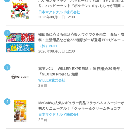
ポケモン夏マック「ハッピーセット編」 8月7日(金)よ
り、ハッピーセット『ポケモン』のおもちゃが期間限
定登場
日本マクドナルド株式会社
2026年08月03日 12:00
物価高に応える生活応援とワクワクを両立！食品・衣
料・生活用品など全222種類が一挙登場 PPIHグループ
「夏福袋」＆セール 8月6日(木)より順次スタート
（株）PPIH
2026年08月03日 12:00
高速バス「WILLER EXPRESS」運行開始20周年、
「NEXT20 Project」始動
WILLER株式会社
2日前
McCaféの人気レギュラー商品フラッペ＆スムージーが
初のリニューアル！「クッキー＆クリームチョコフラ
ッペ」「マンゴースムージー」8月5日（水）から販売
日本マクドナルド株式会社
開始
2日前