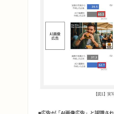
【図1】実
■広告が「AI画像広告」と認識さ