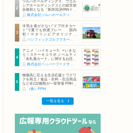
ツルハホールディングス、ウエル
シアホールディングスとの経営統
合後初となる「第26回JAPANドラ
ッグストアショー」に出展
株式会社ツルハホールディングス
冷気を逃がさない“ドア付きカー
ト”で夏でも快適プレー 国内
初！※オリンピアオリジナル
「AirCon Cart（エアコンカー
パシフィックゴルフマネージメント株式会社
ト）」導入 | ＰＧＭ
アニメ「ハイキュー!!」×いきな
り！ステーキコラボ ノベルティ
「名札風カード」に関するお詫び
および交換対応についてのご案内
株式会社ペッパーフードサービス
物価高に応える生活応援とワクワ
クを両立！食品・衣料・生活用品
など全222種類が一挙登場 PPIHグ
ループ「夏福袋」＆セール 8月6日
（株）PPIH
(木)より順次スタート
一覧を見る