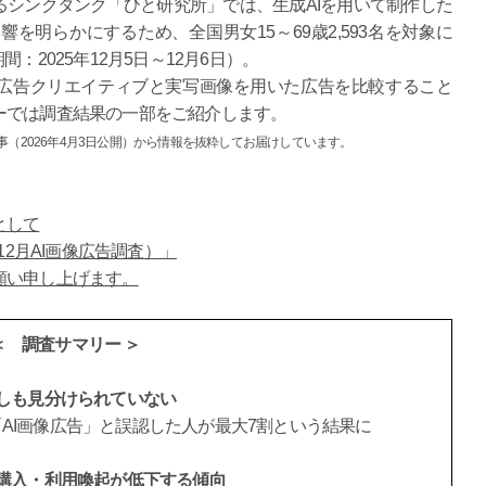
シンクタンク「ひと研究所」では、生成AIを用いて制作した
を明らかにするため、全国男女15～69歳2,593名を対象に
：2025年12月5日～12月6日）。
た広告クリエイティブと実写画像を用いた広告を比較すること
ーでは調査結果の一部をご紹介します。
記事（2026年4月3日公開）から情報を抜粋してお届けしています。
として
12月AI画像広告調査）」
願い申し上げます。
＜ 調査サマリー ＞
ずしも見分けられていない
AI画像広告」と誤認した人が最大7割という結果に
、購入・利用喚起が低下する傾向