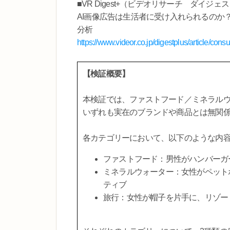
■VR Digest+（ビデオリサーチ ダイジェ
AI画像広告は生活者に受け入れられるのか
分析
https://www.videor.co.jp/digestplus/article/co
【検証概要】
本検証では、ファストフード／ミネラルウ
いずれも実在のブランドや商品とは無関
各カテゴリーにおいて、以下のような内
ファストフード：男性がハンバーガ
ミネラルウォーター：女性がペット
ティブ
旅行：女性が帽子を片手に、リゾー