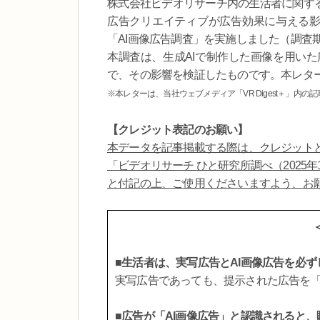
株式会社ビデオリサーチ内の生活者に関する
広告クリエイティブが広告効果に与える影響
「AI画像広告調査」を実施しました（調査期間
本調査は、生成AIで制作した画像を用い
で、その影響を検証したものです。本レタ
※本レターは、当社ウェブメディア「VR Digest＋」内の
【クレジット表記のお願い】
本データを記事掲載する際は、クレジット
「ビデオリサーチ ひと研究所調べ（2025年
と付記の上、ご使用くださいますよう、お
■生活者は、実写広告とAI画像広告を必
実写広告であっても、提示された広告を「
■広告が「AI画像広告」と認識されると