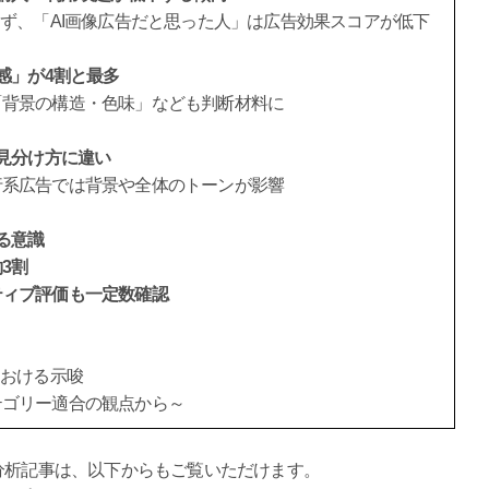
らず、「AI画像広告だと思った人」は広告効果スコアが低下
感」が4割と最多
「背景の構造・色味」なども判断材料に
の見分け方に違い
行系広告では背景や全体のトーンが影響
る意識
3割
ティブ評価も一定数確認
における示唆
テゴリー適合の観点から～
分析記事は、以下からもご覧いただけます。