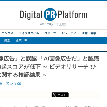
2026年8月8日 土曜日
エンタメ
ライフスタイル
スポーツ
ビューティ
医療・科学
調査
企業・IR
像広告」と誤認 「AI画像広告だ」と認識
起スコアが低下 ～ ビデオリサーチ ひ
に関する検証結果 ～
7日
14：00
ポスト