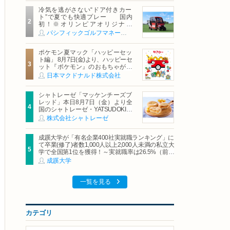
冷気を逃がさない“ドア付きカー
ト”で夏でも快適プレー 国内
初！※オリンピアオリジナル
「AirCon Cart（エアコンカー
パシフィックゴルフマネージメント株式会社
ト）」導入 | ＰＧＭ
ポケモン夏マック「ハッピーセッ
ト編」 8月7日(金)より、ハッピーセ
ット『ポケモン』のおもちゃが期
間限定登場
日本マクドナルド株式会社
シャトレーゼ「マッケンチーズブ
レッド」本日8月7日（金）より全
国のシャトレーゼ・YATSUDOKIで
発売
株式会社シャトレーゼ
成蹊大学が「有名企業400社実就職ランキング」に
て卒業(修了)者数1,000人以上2,000人未満の私立大
学で全国第1位を獲得！～実就職率は26.5%（前年
比＋4.3pt）に伸長、東京の私立大学でも10位にラ
成蹊大学
ンクイン～
一覧を見る
カテゴリ