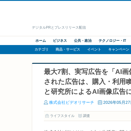
デジタルPRとプレスリリース配信
ホーム
ビジネス
公共・政治
テクノロジー・IT
カテゴリ
商品・サービス
イベント
キャンペーン
最大7割、実写広告を「AI画
された広告は、購入・利用喚
と研究所によるAI画像広告
株式会社ビデオリサーチ
2026年05月2
ライフスタイル
調査