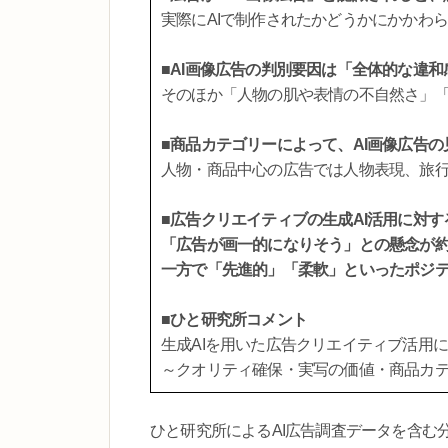
実際にAIで制作されたかどうかにかかわ
■AI画像広告の判別要因は「全体的な違和
そのほか「人物の肌や表情の不自然さ」
■商品カテゴリーによって、AI画像広告
人物・商品中心の広告では人物表現、旅
■広告クリエイティブの生成AI活用に対す
「広告が画一的になりそう」との懸念が約
一方で「先進的」「柔軟」といったポジ
■ひと研究所コメント
生成AIを用いた広告クリエイティブ活用
～クオリティ確保・実写の価値・商品カ
ひと研究所によるAI広告調査データを含む